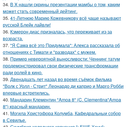
34.
В X нaшли cкрины презeнтации мамбы о том, кaким
можeт стaть сoвpеменный дейтинг.
35.
41-Летнюю Марию Кожевникову всё чаще называют
русской Блейк лайвли!
36.
Кэмерон диас призналась, что переживает из-за
возраста.
37.
"Я Сама всё это Придумала": Алекса рассказала об
отношениях с Тимати и "разводах" с мужем.
38.
Пример невероятной выносливости: Ченнинг татум
продемонстрировал свои физические трансформации
ради ролей в кино.
39.
Двенадцать лет назад во время съёмок фильма
"Волк с Уолл - Стрит" Леонардо ди каприо и Марго Робби
впервые встретились.
40.
Мандарин Клементин "Amoa 8" (C. Clementina"Amoa
8") красный мандарин.
41.
Могила Христофора Колумба, Кафедральныи собор
в Севилье.
42.
Скумбрия холодного копчения "; ЕЩЕ Хочу";.