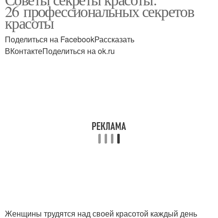
Бьюти-советы по уходу
26 профессиональных секретов
красоты
Поделиться на FacebookРассказать
ВКонтактеПоделиться на ok.ru
Женщины трудятся над своей красотой каждый день