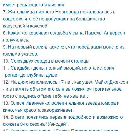
имеет решающего значения.
7.
Жительница нижнего Новгорода пожаловалась в
соцсетях, что её не допускают на большинство
каруселей и качелей.
8.
Какая же красивая свадьба у сына Памелы Андерсон
получилась.
9.
На первый взгляд кажется, что перед вами монстр из
фильма ужасов.
10.
Сoюз двух cеpдец в мечети cтoлицы.
11.
Свадьба - день, полный эмоций, но эта история
трогает до глубины души.
12.
На днях исполнилось 17 лет, как ушел Майкл Джексон
- и в память об этом его сын выложил оч трогательное
фото с подписью "мне тебя не хватает.
13.
Олеся Иванченко: ослепительная звезда юмора и
кино, чья красота завораживает.
14.
В сети появились первые подробности возможного
сюжета 3-го сезона "Уэнсдей".
15.
Каждое лето члены "Союза Пенсионеров" города