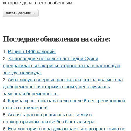
которые делают его особенным.
читать дальше →
Последние обновления на сайте:
1.
Рацион 1400 калорий.
2.
За последние несколько лет сидни Суини
превратилась из актрисы второго плана в настоящую
звезду голливуда.
3.
Айза лилуна впервые рассказала, что за два месяца
до беременности вторым сыном у неё случилась
замершая беременность.
4.
Карина кросс показала тело после 6 лет тренировок и
отказа от филлеров!
5.
Аглая тарасова решилась на съемку в
полупрозрачном платье без бюстгальтера.
6.
Ева лонгория снова доказывает, что возраст точно не