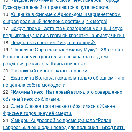
Гусь-хрустальный отправляются в путешествие.
16.
Хищника в фильме с Арнольдом шварценеггером
сыграл реальный человек с ростом 2, 18 метра!
17.
Вокруг промо - арта гта 6 разгорелся мощный слух,
ведь игроки узнали в главной красотке Габриэлу Чикин.
18.
Покупатель спросил: "мёд настоящий?
19.
"Публично Обратилась к Чужому Мужу" - 38-летняя
Кристина асмус трогательно поздравила с днём
рождения режиссёра Клима шипенко.
20.
Творожный пирог с луком - пореем.
21.
Екатерина Волкова пожалела только об одном - что
не ценила себя в молодости.
22.
Яблочный кекс. На первый взгляд это совершенно
обычный кекс с яблоками.
23.
Ольга Орлова трогательно обратилась к Жанне
Фриске в годовщину её смерти.
24.
У мирры Андреевой во время финала "Ролан
Гаррос" был ещё один повод для волнения - Брэд питт.