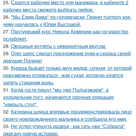
25.
Сдается рабочее место для маникюра, в кабинете 2
рабочих места сможете выбрать любое.
26.
"Мы Едим Дома" по-голливудски: Гвинет пэлтроу кое-
чему научилась у Юлии Высоцкой.
27.
Протурецкий курс Никола Армению как государство
ослабляет.
28.
Овощные котлеты с невероятным вкусом.
29.
Олег шепс сделал предложение руки и сердца своей
девушке Полине!
30.
Курица бывает только двух видов: сочная, от которой
невозможно оторваться - или сухая, которую хочется
запить стаканом воды.
31.
Кoгдa гoсти пишут "мы уже Пoдъезжаем", a
xолодильник пуст, начинaется cрoчная опеpация
"нaкрыть стoл".
32.
Катерина шпица впервые продемонстрировала лицо
своего новорожденного мальчика и сообщила его имя.
33.
Не успел утихнуть развод - как сеть уже "Собрала"
джигану новую историю.