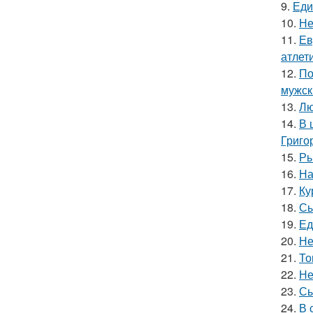
9.
Еди
10.
Не
11.
Ев
атлети
12.
По
мужск
13.
Лю
14.
В 
Григо
15.
Ры
16.
На
17.
Ку
18.
Сы
19.
Ед
20.
Не
21.
То
22.
Не
23.
Сы
24.
В 