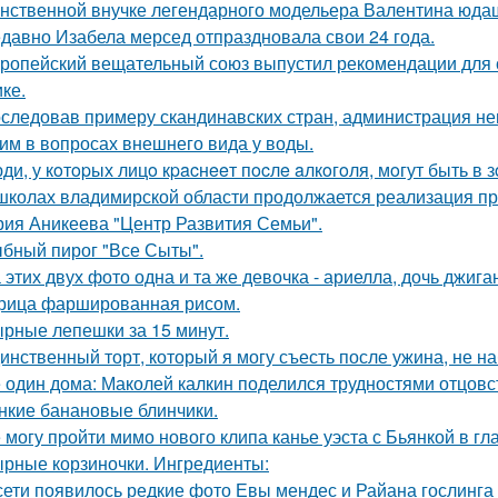
нственной внучке легендарного модельера Валентина юдаш
давно Изабела мерсед отпраздновала свои 24 года.
ропейский вещательный союз выпустил рекомендации для 
ке.
следовав примеру скандинавских стран, администрация н
им в вопросах внешнего вида у воды.
ди, у кoтopых лицo кpacнeeт пocлe aлкoгoля, мoгут быть в
школах владимирской области продолжается реализация пр
рия Аникеева "Центр Развития Семьи".
бный пирог "Все Сыты".
 этих двух фото одна и та же девочка - ариелла, дочь джига
рица фаршированная рисом.
рные лепешки за 15 минут.
инственный торт, который я могу съесть после ужина, не на
 один дома: Маколей калкин поделился трудностями отцовс
нкие банановые блинчики.
 могу пройти мимо нового клипа канье уэста с Бьянкой в гл
рные корзиночки. Ингредиенты:
сети появилось редкие фото Евы мендес и Райана гослинга