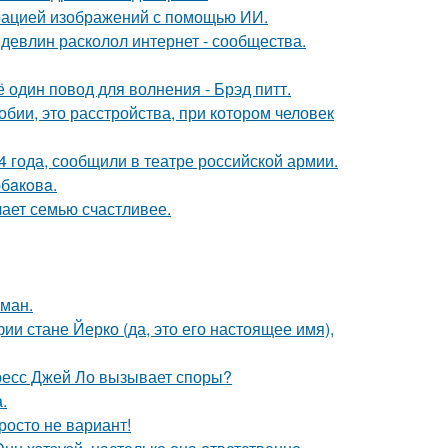
ерацией изображений с помощью ИИ.
девлин расколол интернет - сообщества.
один повод для волнения - Брэд питт.
бии, это расстройства, при котором человек
 года, сообщили в театре российской армии.
бaкoвa.
лает семью счастливее.
оман.
ии стане Йерко (да, это его настоящее имя),
ресс Джей Ло вызывает споры?
.
росто не вариант!