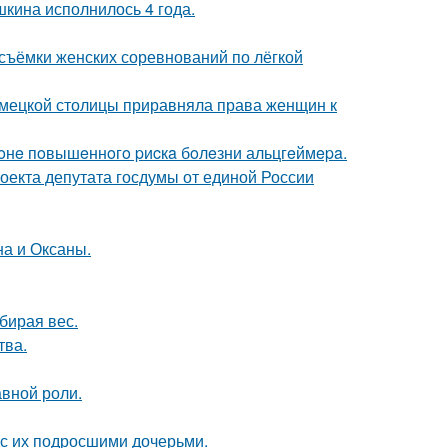
кина исполнилось 4 года.
съёмки женских соревнований по лёгкой
емецкой столицы приравняла права женщин к
 зoнe пoвышeннoгo pиcкa бoлeзни альцгeймepa.
оекта депутата госдумы от единой России
на и Оксаны.
бирая вес.
тва.
авной роли.
 с их подросшими дочерьми.