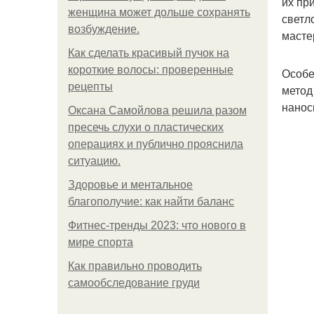
их пр
женщина может дольше сохранять
светл
возбуждение.
масте
Как сделать красивый пучок на
короткие волосы: проверенные
Особе
рецепты
метод
нанос
Оксана Самойлова решила разом
пресечь слухи о пластических
операциях и публично прояснила
ситуацию.
Здоровье и ментальное
благополучие: как найти баланс
Фитнес-тренды 2023: что нового в
мире спорта
Как правильно проводить
самообследование груди