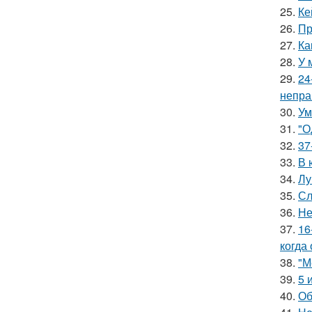
25.
Ке
26.
Пр
27.
Ка
28.
У 
29.
24
непра
30.
Ум
31.
"О
32.
37
33.
В 
34.
Лу
35.
Сл
36.
Не
37.
16
когда
38.
"М
39.
5 
40.
Об