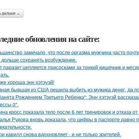
ь дальше →
ледние обновления на сайте:
ьшинство замечало, что после оргазма мужчина часто почти
 дольше сохранять возбуждение.
т паразит цепляется присосками за тонкий кишечник и меся
ать.
 же хороша энн хэтэуэй!
ная бывшая из США решила выбить из мужика денег, да по 
Занята Рождением Третьего Ребенка": Энн хэтэуэй рассказ
ессы-3".
ина кросс показала тело после 6 лет тренировок и отказа о
алья Рудова вновь доказала, что цифры в паспорте давно 
екательности.
ри кавилл снова вдохновляет - и не только зрителей.