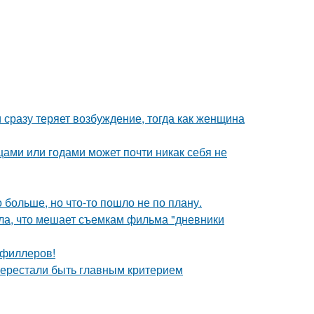
 сразу теряет возбуждение, тогда как женщина
цами или годами может почти никак себя не
больше, но что-то пошло не по плану.
ала, что мешает съемкам фильма "дневники
т филлеров!
перестали быть главным критерием