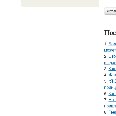
читат
Пос
1.
Бол
может
2.
Это
выдав
3.
Как
4.
Жад
5.
"Я 
принц
6.
Кар
7.
Нат
привл
8.
Ген