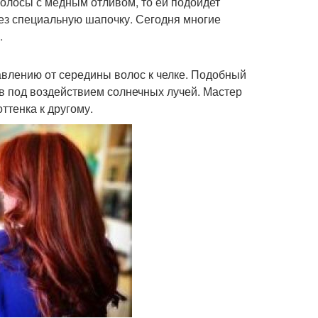
волосы с медным отливом, то ей подойдет
ез специальную шапочку. Сегодня многие
.
влению от середины волос к челке. Подобный
в под воздействием солнечных лучей. Мастер
ттенка к другому.