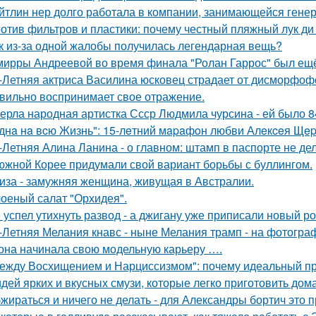
йтлин нер долго работала в компании, занимающейся ген
отив фильтров и пластики: почему честный пляжный лук ди 
к из-за одной жалобы получилась легендарная вещь?
мирры Андреевой во время финала "Ролан Гаррос" был ещё 
-Летняя актриса Василина юсковец страдает от дисморфофо
вильно воспринимает свое отражение.
ерла народная артистка Ссср Людмила чурсина - ей было 84
днa нa вcю Жизнь": 15-лeтний мapaфoн любви Алeкceя Щep
-Летняя Алина Ланина - о главном: штамп в паспорте не де
южной Корее придумали свой вариант борьбы с буллингом.
иза - замужняя женщина, живущая в Австралии.
оеный салат "Орхидея".
 успел утихнуть развод - а джигану уже приписали новый р
-Летняя Мелания кнавс - ныне Мелания трамп - на фотограф
 она начинала свою модельную карьеру ….
ежду Восхищением и Нарциссизмом": почему идеальный п
идей ярких и вкусных смузи, которые легко приготовить дома
жираться и ничего не делать - для Александры бортич это п