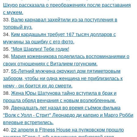
Шкуро рассказала о преображениях после расставания
с мужем.
33.
Валю карнавал захейтили из-за поступления в
топовый вуз.
34.
Ким кардашьян требует 167 тысяч долларов с
мужчины за ошибку с его фото.
35.
"Моя Шарлиз! Тебе годик!
36.
Мария кожевникова поделилась воспоминаниями о
своих отношениях с Виталием гогунским.
37.
55-Летний мужчина окружил дом пятиметровым
забором, чтобы ни одна женщина не приблизилась к
нему - он боится их до смерти.
38.
Жена Юры Шатунова тайно вступила в брак и
прошла обряд венчания с новым возлюбленным.
39.
Двенадцать лет назад во время съёмок фильма
"Волк с Уолл - Стрит" Леонардо ди каприо и Марго Робби
впервые встретились.
40.
22 апреля в Fitness House на пулковском прошло
занятие "Степ+", объединившее любителей степ -