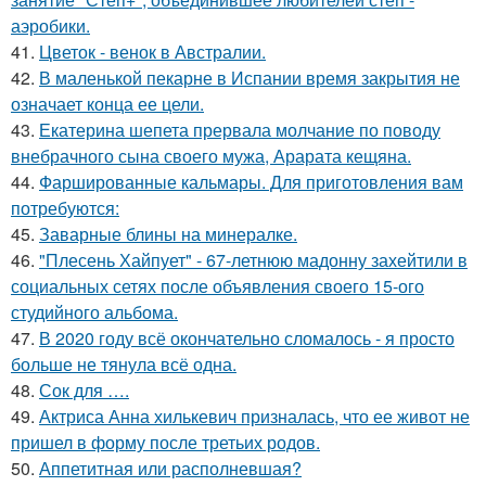
аэробики.
41.
Цветок - венок в Австралии.
42.
В маленькой пекарне в Испании время закрытия не
означает конца ее цели.
43.
Екатерина шепета прервала молчание по поводу
внебрачного сына своего мужа, Арарата кещяна.
44.
Фаршированные кальмары. Для приготовления вам
потребуются:
45.
Заварные блины на минералке.
46.
"Плесень Хайпует" - 67-летнюю мадонну захейтили в
социальных сетях после объявления своего 15-ого
студийного альбома.
47.
В 2020 году всё окончательно сломалось - я просто
больше не тянула всё одна.
48.
Сок для ….
49.
Актриса Анна хилькевич призналась, что ее живот не
пришел в форму после третьих родов.
50.
Аппетитная или располневшая?