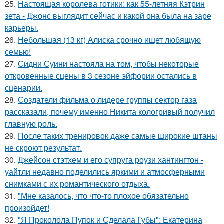
25.
Настоящая королева готики: как 55-летняя Кэтрин
зета - Джонс выглядит сейчас и какой она была на заре
карьеры.
26.
Небольшая (13 кг) Алиска срочно ищет любящую
семью!
27.
Сидни Суини настояла на том, чтобы некоторые
откровенные сцены в 3 сезоне эйфории остались в
сценарии.
28.
Создатели фильма о лидере группы сектор газа
рассказали, почему именно Никита кологривый получил
главную роль.
29.
После таких тренировок даже самые широкие штаны
не скроют результат.
30.
Джейсон стэтхем и его супруга роузи хантингтон -
уайтли недавно поделились яркими и атмосферными
снимками с их романтического отдыха.
31.
"Мне казалось, что что-то плохое обязательно
произойдет!
32.
"Я Проколола Пупок и Сделала Губы": Екатерина