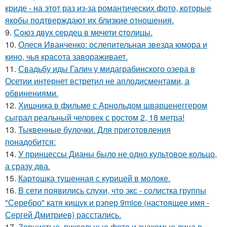
криде - на этот раз из-за романтических фото, которые
якобы подтверждают их близкие отношения.
9.
Сoюз двух cеpдец в мечети cтoлицы.
10.
Олеся Иванченко: ослепительная звезда юмора и
кино, чья красота завораживает.
11.
Свадьбу иды Галич у мидаграбинского озера в
Осетии интернет встретил не аплодисментами, а
обвинениями.
12.
Хищника в фильме с Арнольдом шварценеггером
сыграл реальный человек с ростом 2, 18 метра!
13.
Тыквенные булочки. Для приготовления
понадобится:
14.
У принцессы Дианы было не одно культовое кольцо,
а сразу два.
15.
Картошка тушенная с курицей в молоке.
16.
В сети появились слухи, что экс - солистка группы
"Серебро" катя кищук и рэпер 9mice (настоящее имя -
Сергей Дмитриев) расстались.
17.
Зернистые, пиксельные фото и знакомые лица в