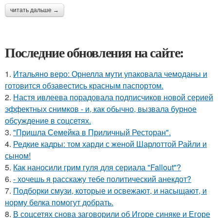
читать дальше →
Последние обновления на сайте:
1.
Итальяно веро: Орнелла мути упаковала чемоданы и
готовится обзавестись красным паспортом.
2.
Настя ивлеева порадовала подписчиков новой серией
эффектных снимков - и, как обычно, вызвала бурное
обсуждение в соцсетях.
3.
"Пришла Семейка в Приличный Ресторан".
4.
Редкие кадры: том харди с женой Шарлоттой Райли и
сыном!
5.
Как наносили грим гуля для сериала "Fallout"?
6.
- хочешь я расскажу тебе политический анекдот?
7.
Подборки смузи, которые и освежают, и насыщают, и
норму белка помогут добрать.
8.
В соцсетях снова заговорили об Игоре синяке и Егоре