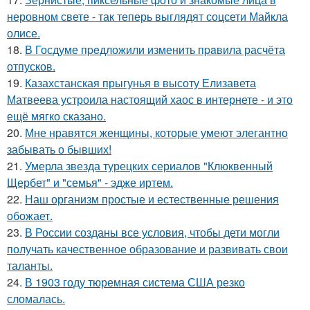
неровном свете - так теперь выглядят соцсети Майкла
олисе.
18.
В Госдуме пpeдложили изменить пpaвила расчёта
отпусков.
19.
Казахстанская прыгунья в высоту Елизавета
Матвеева устроила настоящий хаос в интернете - и это
ещё мягко сказано.
20.
Мне нравятся женщины, которые умеют элегантно
забывать о бывших!
21.
Умерла звезда турецких сериалов "Клюквенный
Щербет" и "семья" - эдже иртем.
22.
Наш организм простые и естественные решения
обожает.
23.
В России созданы все условия, чтобы дети могли
получать качественное образование и развивать свои
таланты.
24.
В 1903 году тюремная система США резко
сломалась.