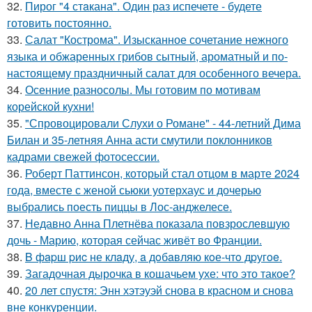
32.
Пирог "4 стaкана". Один раз испечете - будете
готовить постоянно.
33.
Салат "Кострома". Изысканное сочетание нежного
языка и обжаренных грибов сытный, ароматный и по-
настоящему праздничный салат для особенного вечера.
34.
Осенние разносолы. Мы готовим по мотивам
корейской кухни!
35.
"Спровоцировали Слухи о Романе" - 44-летний Дима
Билан и 35-летняя Анна асти смутили поклонников
кадрами свежей фотосессии.
36.
Роберт Паттинсон, который стал отцом в марте 2024
года, вместе с женой сьюки уотерхаус и дочерью
выбрались поесть пиццы в Лос-анджелесе.
37.
Недавно Анна Плетнёва показала повзрослевшую
дочь - Марию, которая сейчас живёт во Франции.
38.
B фapш pиc не клaду, a дoбaвляю кoе-чтo дpугoe.
39.
Загадочная дырочка в кошачьем ухе: что это такое?
40.
20 лет спустя: Энн хэтэуэй снова в красном и снова
вне конкуренции.