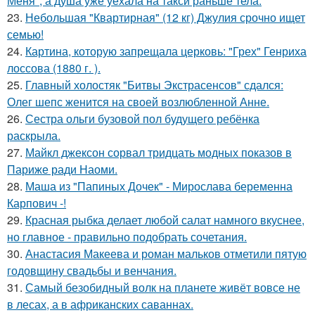
Меня", а душа уже уехала на такси раньше тела.
23.
Небольшая "Квартирная" (12 кг) Джулия срочно ищет
семью!
24.
Картина, которую запрещала церковь: "Грех" Генриха
лоссова (1880 г. ).
25.
Главный холостяк "Битвы Экстрасенсов" сдался:
Олег шепс женится на своей возлюбленной Анне.
26.
Сестра ольги бузовой пол будущего ребёнка
раскрыла.
27.
Майкл джексон сорвал тридцать модных показов в
Париже ради Наоми.
28.
Маша из "Папиных Дочек" - Мирослава беременна
Карпович -!
29.
Красная рыбка делает любой салат намного вкуснее,
но главное - правильно подобрать сочетания.
30.
Анастасия Макеева и роман мальков отметили пятую
годовщину свадьбы и венчания.
31.
Самый безобидный волк на планете живёт вовсе не
в лесах, а в африканских саваннах.