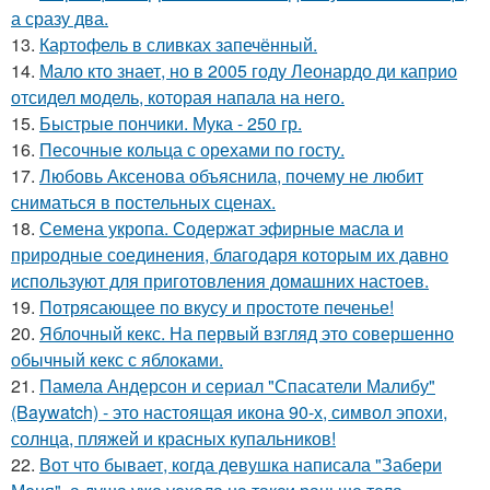
а сразу два.
13.
Картофель в сливках запечённый.
14.
Мало кто знает, но в 2005 году Леонардо ди каприо
отсидел модель, которая напала на него.
15.
Быстрые пончики. Мука - 250 гр.
16.
Песочные кольца с орехами по госту.
17.
Любовь Аксенова объяснила, почему не любит
сниматься в постельных сценах.
18.
Семена укропа. Содержат эфирные масла и
природные соединения, благодаря которым их давно
используют для приготовления домашних настоев.
19.
Потрясающее по вкусу и простоте печенье!
20.
Яблочный кекс. На первый взгляд это совершенно
обычный кекс с яблоками.
21.
Памела Андерсон и сериал "Спасатели Малибу"
(Baywatch) - это настоящая икона 90-х, символ эпохи,
солнца, пляжей и красных купальников!
22.
Вот что бывает, когда девушка написала "Забери