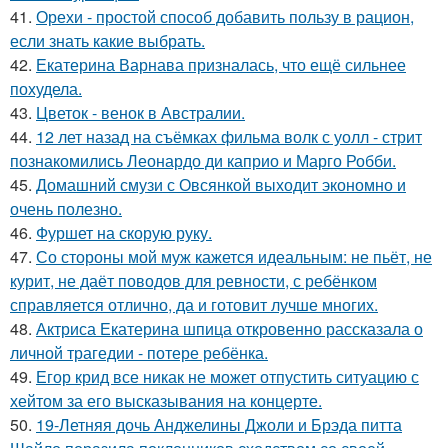
41.
Орехи - простой способ добавить пользу в рацион,
если знать какие выбрать.
42.
Екатерина Варнава призналась, что ещё сильнее
похудела.
43.
Цветок - венок в Австралии.
44.
12 лет назад на съёмках фильма волк с уолл - стрит
познакомились Леонардо ди каприо и Марго Робби.
45.
Домашний смузи с Овсянкой выходит экономно и
очень полезно.
46.
Фуршет на скорую руку.
47.
Со стороны мой муж кажется идеальным: не пьёт, не
курит, не даёт поводов для ревности, с ребёнком
справляется отлично, да и готовит лучше многих.
48.
Актриса Екатерина шпица откровенно рассказала о
личной трагедии - потере ребёнка.
49.
Егор крид все никак не может отпустить ситуацию с
хейтом за его высказывания на концерте.
50.
19-Летняя дочь Анджелины Джоли и Брэда питта