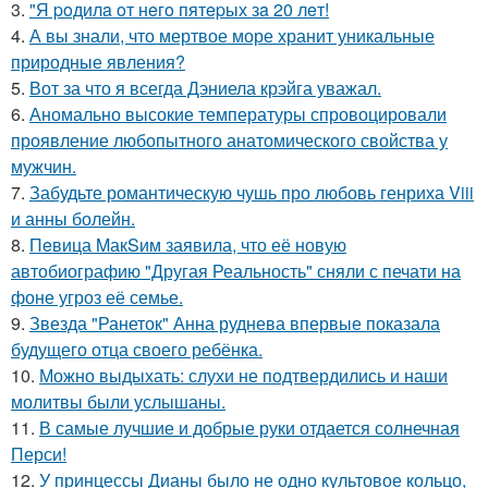
3.
"Я poдилa oт нeгo пятepых зa 20 лeт!
4.
А вы знали, что мертвое море хранит уникальные
природные явления?
5.
Вот за что я всегда Дэниела крэйга уважал.
6.
Аномально высокие температуры спровоцировали
проявление любопытного анатомического свойства у
мужчин.
7.
Забудьте романтическую чушь про любовь генриха Viii
и анны болейн.
8.
Пeвица MакSим заявила, что её новую
автобиографию "Другая Реальность" сняли с печати на
фоне угроз её семье.
9.
Звезда "Ранеток" Анна руднева впервые показала
будущего отца своего ребёнка.
10.
Можно выдыхать: слухи не подтвердились и наши
молитвы были услышаны.
11.
В самые лучшие и добрые руки отдается солнечная
Перси!
12.
У принцессы Дианы было не одно культовое кольцо,