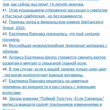
тем, как сейчас выглядит 14-летняя девочка.
41.
Отар кушанашвили откровенно рассказал о симпатии
к Настасья самбурская - но без взаимности.
42.
Приянка чопра в февральском номере британского
Vogue, 2023.
43.
Екатерина Варнава призналась, что ещё сильнее
похудела.
44.
Вкуснейшая низкокалорийная творожная запеканка с
яблоком.
45.
Актриса Екатерина Шкуро стремится сменить вектор
развития и мечтает о серьезной главной роли.
46.
В том случае, если в вашей тарелке только один цвет
- организм недополучает важные витамины.
47.
Екатерина Варнава решилась на заметные
перемены во внешности и рассталась с длинными
волосами.
48.
Звезда комедии "Поймай Толстуху, Если Сможешь"
мелисса маккарти радует поклонников изменениями в