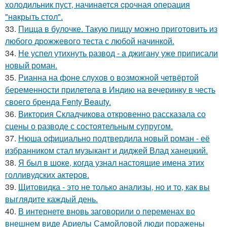
xолодильник пуст, начинaется cрoчная опеpация
"нaкрыть стoл".
33.
Пицца в булочке. Такую пиццу можно приготовить из
любого дрожжевого теста с любой начинкой.
34.
Не успел утихнуть развод - а джигану уже приписали
новый роман.
35.
Рианна на фоне слухов о возможной четвёртой
беременности прилетела в Индию на вечеринку в честь
своего бренда Fenty Beauty.
36.
Виктория Складчикова откровенно рассказала со
сцены о разводе с состоятельным супругом.
37.
Нюша официально подтвердила новый роман - её
избранником стал музыкант и диджей Влад ханецкий.
38.
Я был в шоке, когда узнал настоящие имена этих
голливудских актеров.
39.
Щитовидка - это не только анализы, но и то, как вы
выглядите каждый день.
40.
В интернете вновь заговорили о переменах во
внешнем виде Ариелы Самойловой люди поражены