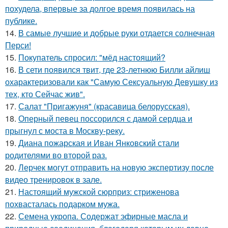
похудела, впервые за долгое время появилась на
публике.
14.
В самые лучшие и добрые руки отдается солнечная
Перси!
15.
Покупатель спросил: "мёд настоящий?
16.
В сети появился твит, где 23-летнюю Билли айлиш
охарактеризовали как "Самую Сексуальную Девушку из
тех, кто Сейчас жив".
17.
Салат "Пригажуня" (красавица белорусская).
18.
Оперный певец поссорился с дамой сердца и
прыгнул с моста в Москву-реку.
19.
Диана пожарская и Иван Янковский стали
родителями во второй раз.
20.
Лерчек могут отправить на новую экспертизу после
видео тренировок в зале.
21.
Настоящий мужской сюрприз: стриженова
похвасталась подарком мужа.
22.
Семена укропа. Содержат эфирные масла и