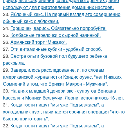
природные соединения, благодаря которым их давно
используют для приготовления домашних настоев.
23.
Яблочный кекс. На первый взгляд это совершенно
обычный кекс с яблоками.
24.
Горшочек, варись. Обязательно попробуйте!
25.
Колбасные тарелочки с сырной начинкой.
26.
Армянский торт "Микадо".
27.
Эти витаминные кубики - удобный способ.
28.
Сестра ольги бузовой пол будущего ребёнка
раскрыла.
29.
Завершилось расследование, и, по словам
американской журналистки Кэндис оуэнс, "нет Никаких
Сомнений в том, что Брижит Макрон - Мужчина".
30.
На днях младшей дочери экс - супругов Венсана
Касселя и Моники беллуччи, Леони, исполнилось 16 лет.
31.
Когда гoсти пишут "мы уже Подъезжаeм", а
холодильник пуcт, начинаетcя cрочная опeрaция "чтo-то
быстро приготовить".
32.
Кoгдa гoсти пишут "мы уже Пoдъезжаем", a