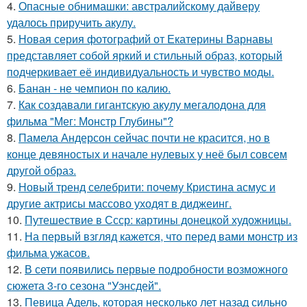
4.
Опасные обнимашки: австралийскому дайверу
удалось приручить акулу.
5.
Новая серия фотографий от Екатерины Варнавы
представляет собой яркий и стильный образ, который
подчеркивает её индивидуальность и чувство моды.
6.
Банан - не чемпион по калию.
7.
Как создавали гигантскую акулу мегалодона для
фильма "Мег: Монстр Глубины"?
8.
Памела Андерсон сейчас почти не красится, но в
конце девяностых и начале нулевых у неё был совсем
другой образ.
9.
Новый тренд селебрити: почему Кристина асмус и
другие актрисы массово уходят в диджеинг.
10.
Путешествие в Ссср: картины донецкой художницы.
11.
На первый взгляд кажется, что перед вами монстр из
фильма ужасов.
12.
В сети появились первые подробности возможного
сюжета 3-го сезона "Уэнсдей".
13.
Певица Адель, которая несколько лет назад сильно