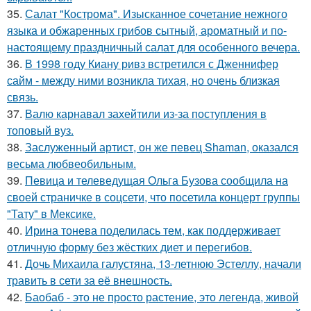
35.
Салат "Кострома". Изысканное сочетание нежного
языка и обжаренных грибов сытный, ароматный и по-
настоящему праздничный салат для особенного вечера.
36.
В 1998 году Киану ривз встретился с Дженнифер
сайм - между ними возникла тихая, но очень близкая
связь.
37.
Валю карнавал захейтили из-за поступления в
топовый вуз.
38.
Заслуженный артист, он же певец Shaman, оказался
весьма любвеобильным.
39.
Певица и телеведущая Ольга Бузова сообщила на
своей страничке в соцсети, что посетила концерт группы
"Тату" в Мексике.
40.
Ирина тонева поделилась тем, как поддерживает
отличную форму без жёстких диет и перегибов.
41.
Дочь Михаила галустяна, 13-летнюю Эстеллу, начали
травить в сети за её внешность.
42.
Баобаб - это не просто растение, это легенда, живой