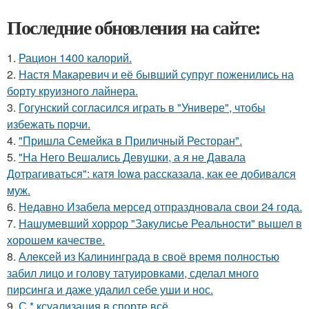
Последние обновления на сайте:
1.
Рацион 1400 калорий.
2.
Настя Макаревич и её бывший супруг поженились на
борту круизного лайнера.
3.
Гогунский согласился играть в "Универе", чтобы
избежать порчи.
4.
"Пришла Семейка в Приличный Ресторан".
5.
"На Него Вешались Девушки, а я не Давала
Дотрагиваться": катя Iowa рассказала, как ее добивался
муж.
6.
Недавно Изабела мерсед отпраздновала свои 24 года.
7.
Нашумевший хоррор "Закулисье Реальности" вышел в
хорошем качестве.
8.
Алексей из Калининграда в своё время полностью
забил лицо и голову татуировками, сделал много
пирсинга и даже удалил себе уши и нос.
9.
С * ксуализация в спорте всё.