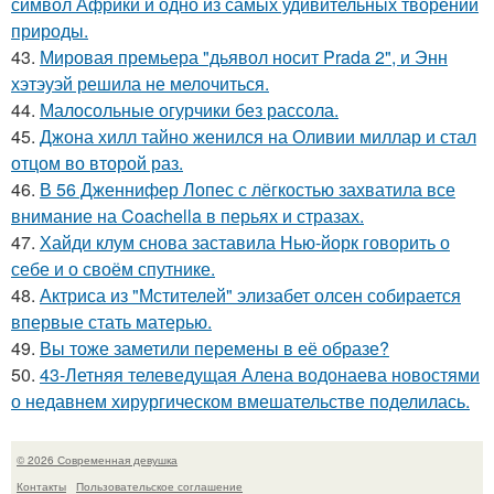
символ Африки и одно из самых удивительных творений
природы.
43.
Мировая премьера "дьявол носит Prada 2", и Энн
хэтэуэй решила не мелочиться.
44.
Малосольные огурчики без рассола.
45.
Джона хилл тайно женился на Оливии миллар и стал
отцом во второй раз.
46.
В 56 Дженнифер Лопес с лёгкостью захватила все
внимание на Coachella в перьях и стразах.
47.
Хайди клум снова заставила Нью-йорк говорить о
себе и о своём спутнике.
48.
Актриса из "Мстителей" элизабет олсен собирается
впервые стать матерью.
49.
Вы тоже заметили перемены в её образе?
50.
43-Летняя телеведущая Алена водонаева новостями
о недавнем хирургическом вмешательстве поделилась.
© 2026 Современная девушка
Контакты
Пользовательское соглашение