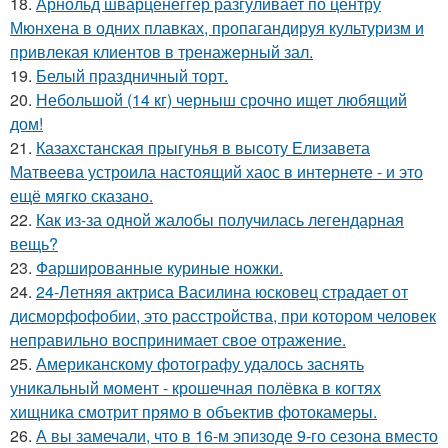
18.
Арнольд шварценеггер разгуливает по центру
Мюнхена в одних плавках, пропагандируя культуризм и
привлекая клиентов в тренажерный зал.
19.
Белый праздничный торт.
20.
Небольшой (14 кг) черныш срочно ищет любящий
дом!
21.
Казахстанская прыгунья в высоту Елизавета
Матвеева устроила настоящий хаос в интернете - и это
ещё мягко сказано.
22.
Как из-за одной жалобы получилась легендарная
вещь?
23.
Фаршированные куриные ножки.
24.
24-Летняя актриса Василина юсковец страдает от
дисморфофобии, это расстройства, при котором человек
неправильно воспринимает свое отражение.
25.
Американскому фотографу удалось заснять
уникальный момент - крошечная полёвка в когтях
хищника смотрит прямо в объектив фотокамеры.
26.
А вы замечали, что в 16-м эпизоде 9-го сезона вместо