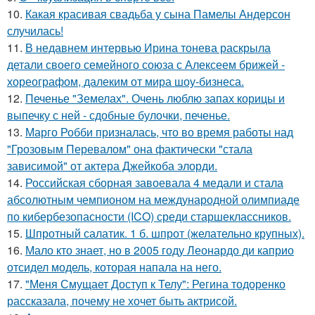
10.
Какая красивая свадьба у сына Памелы Андерсон
случилась!
11.
В недавнем интервью Ирина тонева раскрыла
детали своего семейного союза с Алексеем брижей -
хореографом, далеким от мира шоу-бизнеса.
12.
Печенье "Земелах". Очень люблю запах корицы и
выпечку с ней - сдобные булочки, печенье.
13.
Марго Робби призналась, что во время работы над
"Грозовым Перевалом" она фактически "стала
зависимой" от актера Джейкоба элорди.
14.
Российская сборная завоевала 4 медали и стала
абсолютным чемпионом на международной олимпиаде
по кибербезопасности (ICO) среди старшеклассников.
15.
Шпротный салатик. 1 б. шпрот (желательно крупных).
16.
Мало кто знает, но в 2005 году Леонардо ди каприо
отсидел модель, которая напала на него.
17.
"Меня Смущает Доступ к Телу": Регина тодоренко
рассказала, почему не хочет быть актрисой.