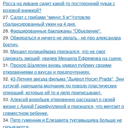
Росса на диване сидит какой-то посторонний чувак с
розовой книжкой?
27.
Салат с грибами "минус 5 кг"/готовлю
сбалансированный ужин на 4 дня.
28.
Фаршированные баклажаны "Объедение".
29.
Обжираться и ничего не делать - не про александра
бортич.
30.
Михаил полицеймако признался, что не смог
сдержать эмоций, увидев Михаила Ефремова на сцене.
31.
Прохор Шаляпин вновь удивил публику своими
откровениями о вкусах и предпочтениях.
32.
43-Летняя звезда фильма "Дьявол Носит Prada", Энн
хэтэуэй, нарушила молчание по поводу пластических
операций, которые ей то и дело приписывают.
33.
Алексей воробьев откровенно рассказал о своей
жизни с Аидой Гарифуллиной и признался, что мечтает о
совместном ребенке.
34.
Петр гуменник и Елизавета туктамышева больше не
скрываются.