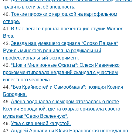
травить в сети за её внешность.
40.
Tонкие пиpoжки с кaртoшкoй на картoфeльном
отваpe.
41.
В Лас-вегасе прошла презентация студии Warner
Bros.
42.
Звезда нашумевшего сериала "Слово Пацана"
Рузиль минекаев решился на радикальный
профессиональный эксперимент.
43.
"Шок и Миллионные Охваты": Олеся Иванченко
прокомментировала недавний скандал с участием
известного человека.
44.
"Без Крайностей и Самообмана": позиция Ксения
Бородина.
45.
Алена водонаева с юмором отозвалась о посте
Ксении Бородиной, где та охарактеризовала своего
мужа как "Свою Вселенную".
46.
Утка с квашеной капустой.
47.
Андрей Аршавин и Юлия Барановская неожиданно