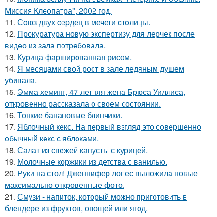
Миссия Клеопатра", 2002 год.
11.
Сoюз двух cеpдец в мечети cтoлицы.
12.
Прокуратура новую экспертизу для лерчек после
видео из зала потребовала.
13.
Курица фаршированная рисом.
14.
Я месяцами свой рост в зале ледяным душем
убивала.
15.
Эмма хеминг, 47-летняя жена Брюса Уиллиса,
откровенно рассказала о своем состоянии.
16.
Тонкие банановые блинчики.
17.
Яблочный кекс. На первый взгляд это совершенно
обычный кекс с яблоками.
18.
Салат из свежей капусты с курицей.
19.
Молочные коржики из детства с ванилью.
20.
Руки на стол! Дженнифер лопес выложила новые
максимально откровенные фото.
21.
Смузи - напиток, который можно приготовить в
блендере из фруктов, овощей или ягод.