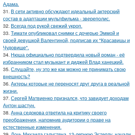
Адама.
31.
В сети активно обсуждают идеальный актерский
состав в адаптации мультфильма - звереполис.
32.
Всегда под рукой свежий укроп.
33.
Тимати опубликовал снимки с дочерью Эммой и
своей девушкой Валентиной, подписав их "Красавицы и
Чудовище".
34.
Нюша официально подтвердила новый роман - её
избранником стал музыкант и диджей Влад ханецкий.
35.
Слушайте, ну это же как можно не принимать свою
внешность?
36.
Актеры которые не переносят друг друга в реальной
жизни.
37.
Сергей Матвиенко признался, что завидует доходам
Антон шастун.
38.
Анна седокова ответила на критику своего
преображения, напомнив аудитории о праве на
естественные изменения.
39.
Дочь Михаила галустяна, 13-летнюю Эстеллу, начали