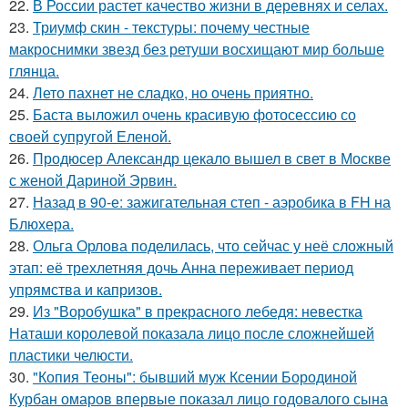
22.
В России растет качество жизни в деревнях и селах.
23.
Триумф скин - текстуры: почему честные
макроснимки звезд без ретуши восхищают мир больше
глянца.
24.
Лето пахнет не сладко, но очень приятно.
25.
Баста выложил очень красивую фотосессию со
своей супругой Еленой.
26.
Продюсер Александр цекало вышел в свет в Москве
с женой Дариной Эрвин.
27.
Назад в 90-е: зажигательная степ - аэробика в FH на
Блюхера.
28.
Ольга Орлова поделилась, что сейчас у неё сложный
этап: её трехлетняя дочь Анна переживает период
упрямства и капризов.
29.
Из "Воробушка" в прекрасного лебедя: невестка
Наташи королевой показала лицо после сложнейшей
пластики челюсти.
30.
"Копия Теоны": бывший муж Ксении Бородиной
Курбан омаров впервые показал лицо годовалого сына