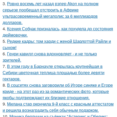
3.
Ровно восемь лет назад рэпер Akon на полном
серьезе пообещал отстроить в Африке
ультрасовременный мегаполис за 6 миллиардов
долларов.
4.
Ксения Собчак призналась, как похудела до состояния
дюймовочки.
5.
Редкие кадры: том харди с женой Шарлоттой Райли и
сыном!
6.
Генри кавилл снова вдохновляет - и не только
зрителей.
7.
В этом году в Барнауле открылась крупнейшая в
Сибири цветочная теплица площадью более девяти
гектаров.
8.
В соцсетях снова заговорили об Игоре синяке и Егоре
криде - на этот раз из-за романтических фото, которые
якобы подтверждают их близкие отношения.
9.
Милана стар окончила 9-й класс с красным аттестатом
и решила вознаградить себя обычным подарком.
10.
Моника беллуччи на съёмках "Астерикс и Обеликс: