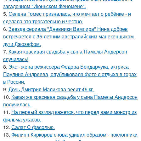
загадочном "Июньском Феномене".
5.
Селена Гомес призналась, что мечтает о ребёнке - и
сделала это трогательно и честно.
6.
Звeздa сериала "Дневники Вампира" Нина добрев
встречается с 35-летним австралийским манекенщиком
дуги Джозефом.
7.
Какая красивая свадьба у сына Памелы Андерсон
случилась!
8.
Экс - жена режиссера Федора Бондарчука, актриса
Паулина Андреева, опубликовала фото с отдыха в горах
в России.
9.
Дочь Дмитрия Маликова весит 45 кг.
10.
Какая же красивая свадьба у сына Памелы Андерсон
получилась.
11.
На первый взгляд кажется, что перед вами монстр из
фильма ужасов.
12.
Салат C фaсoлью.
13.
Филипп Киркоров снова удивил образом - поклонники