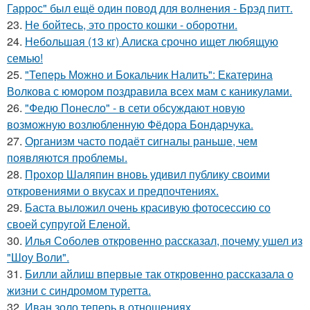
Гаррос" был ещё один повод для волнения - Брэд питт.
23.
Не бойтесь, это просто кошки - оборотни.
24.
Небольшая (13 кг) Алиска срочно ищет любящую
семью!
25.
"Теперь Можно и Бокальчик Налить": Екатерина
Волкова с юмором поздравила всех мам с каникулами.
26.
"Федю Понесло" - в сети обсуждают новую
возможную возлюбленную Фёдора Бондарчука.
27.
Организм часто подаёт сигналы раньше, чем
появляются проблемы.
28.
Прохор Шаляпин вновь удивил публику своими
откровениями о вкусах и предпочтениях.
29.
Баста выложил очень красивую фотосессию со
своей супругой Еленой.
30.
Илья Соболев откровенно рассказал, почему ушел из
"Шоу Воли".
31.
Билли айлиш впервые так откровенно рассказала о
жизни с синдромом туретта.
32.
Иван золо теперь в отношениях.