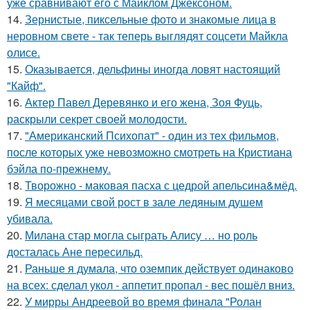
уже сравнивают его с Майклом Джексоном.
14.
Зернистые, пиксельные фото и знакомые лица в
неровном свете - так теперь выглядят соцсети Майкла
олисе.
15.
Оказывается, дельфины иногда ловят настоящий
"Кайф".
16.
Актер Павел Деревянко и его жена, Зоя Фуць,
раскрыли секрет своей молодости.
17.
"Американский Психопат" - один из тех фильмов,
после которых уже невозможно смотреть на Кристиана
бэйла по-прежнему.
18.
Творожно - маковая пасха с цедрой апельсина&мёд.
19.
Я месяцами свой рост в зале ледяным душем
убивала.
20.
Милана стар могла сыграть Алису … но роль
досталась Ане пересильд.
21.
Раньше я думала, что оземпик действует одинаково
на всех: сделал укол - аппетит пропал - вес пошёл вниз.
22.
У мирры Андреевой во время финала "Ролан