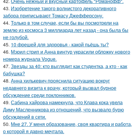
42.
Очень нежный и вкусный картофель "Романофф".
43.
Изобретение такого волнистого декоративного
забора приписывают Томасу Джефферсону.
44.
Только в том случае, если бы вы посмотрели на
землю из космоса 3 миллиарда лет назад - она была бы
не голубой.
45.
10 фрешей для здоровья - какой пьёшь ты?
46.
Мэрил стрип и Анна винтур украсили обложку нового
номера журнала Vogue.
47.
Звезды за 40: кто выглядит как студентка, а кто - как
бабушка?
48.
Анна хилькевич прояснила ситуацию вокруг
недавнего визита к врачу, который вызвал бурное
обсуждение среди поклонников.
49.
Сабина хайрова намекнула, что Клава кока увела
Диму Масленникова из отношений, что вызвало бурю
обсуждений в сети.
50.
Мне 27. У меня образование, своя квартира и работа,
о которой я давно мечтала.