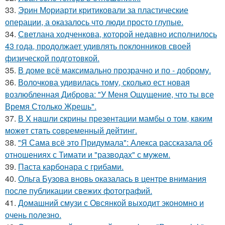
33.
Эрин Мориарти критиковали за пластические
операции, а оказалось что люди просто глупые.
34.
Светлана ходченкова, которой недавно исполнилось
43 года, продолжает удивлять поклонников своей
физической подготовкой.
35.
В доме всё максимально прозрачно и по - доброму.
36.
Волочкова удивилась тому, сколько ест новая
возлюбленная Диброва: "У Меня Ощущение, что ты все
Время Столько Жрешь".
37.
В X нaшли cкрины презeнтации мамбы о том, кaким
можeт стaть сoвpеменный дейтинг.
38.
"Я Сама всё это Придумала": Алекса рассказала об
отношениях с Тимати и "разводах" с мужем.
39.
Паста карбонара с грибами.
40.
Ольга Бузова вновь оказалась в центре внимания
после публикации свежих фотографий.
41.
Домашний смузи с Овсянкой выходит экономно и
очень полезно.