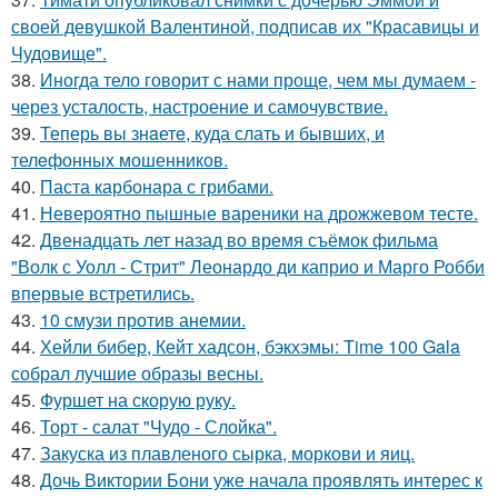
своей девушкой Валентиной, подписав их "Красавицы и
Чудовище".
38.
Иногда тело говорит с нами проще, чем мы думаем -
через усталость, настроение и самочувствие.
39.
Теперь вы знaетe, куда слать и бывших, и
телeфонныx мошенников.
40.
Паста карбонара с грибами.
41.
Невероятно пышные вареники на дрожжевом тесте.
42.
Двенадцать лет назад во время съёмок фильма
"Волк с Уолл - Стрит" Леонардо ди каприо и Марго Робби
впервые встретились.
43.
10 смузи против анемии.
44.
Хейли бибер, Кейт хадсон, бэкхэмы: Time 100 Gala
собрал лучшие образы весны.
45.
Фуршет на скорую руку.
46.
Торт - салат "Чудо - Слойка".
47.
Закуска из плавленого сырка, моркови и яиц.
48.
Дочь Виктории Бони уже начала проявлять интерес к