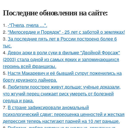
Последние обновления на сайте:
1.
-"Пчела, пчела …".
2.
"Милосердие и Порядок" - 25 лет с заботой о земляках!
3.
За последние пять лет в России построено более 6
тыс.
4.
Девон аоки в роли суки в фильме "Двойной Форсаж"
(2003) стала одной из самых ярких и запоминающихся
героинь всей франшизы.
5.
Настя Макаревич и её бывший супруг поженились на
борту круизного лайнера.
6.
Любители поострее живут дольше: учёные доказали,
что жгучий перец снижает риск умереть от болезней
сердца и рака.
7.
В стране зафиксировали аномальный
психологический сдвиг: переоценка ценностей и жесткая
депрессия теперь настигают парней на 10 лет раньше.
8.
Работаю, люблю активные выходные, спонтанные