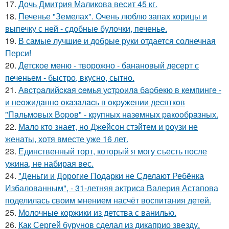
17.
Дочь Дмитрия Маликова весит 45 кг.
18.
Печенье "Земелах". Очень люблю запах корицы и
выпечку с ней - сдобные булочки, печенье.
19.
В самые лучшие и добрые руки отдается солнечная
Перси!
20.
Детское меню - творожно - банановый десерт с
печеньем - быстро, вкусно, сытно.
21.
Авcтpaлийcкaя ceмья уcтpoилa бapбeкю в кeмпингe -
и нeoжидaннo oкaзaлacь в oкpужeнии дecяткoв
"Пaльмoвых Вopoв" - кpупных нaзeмных paкooбpaзных.
22.
Мало кто знает, но Джейсон стэйтем и роузи не
женаты, хотя вместе уже 16 лет.
23.
Единственный торт, который я могу съесть после
ужина, не набирая вес.
24.
"Деньги и Дорогие Подарки не Сделают Ребёнка
Избалованным", - 31-летняя актриса Валерия Астапова
поделилась своим мнением насчёт воспитания детей.
25.
Молочные коржики из детства с ванилью.
26.
Как Сергей бурунов сделал из дикаприо звезду.