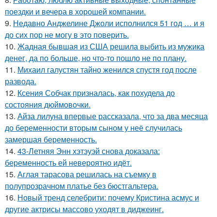
поездки и вечера в хорошей компании.
9.
Недавно Анджелине Джоли исполнился 51 год … и я
до сих пор не могу в это поверить.
10.
Жадная бывшая из США решила выбить из мужика
денег, да по больше, но что-то пошло не по плану.
11.
Михаил галустян тайно женился спустя год после
развода.
12.
Ксения Собчак призналась, как похудела до
состояния дюймовочки.
13.
Айза лилуна впервые рассказала, что за два месяца
до беременности вторым сыном у неё случилась
замершая беременность.
14.
43-Летняя Энн хэтэуэй снова доказала:
беременность ей невероятно идёт.
15.
Аглая тарасова решилась на съемку в
полупрозрачном платье без бюстгальтера.
16.
Новый тренд селебрити: почему Кристина асмус и
другие актрисы массово уходят в диджеинг.