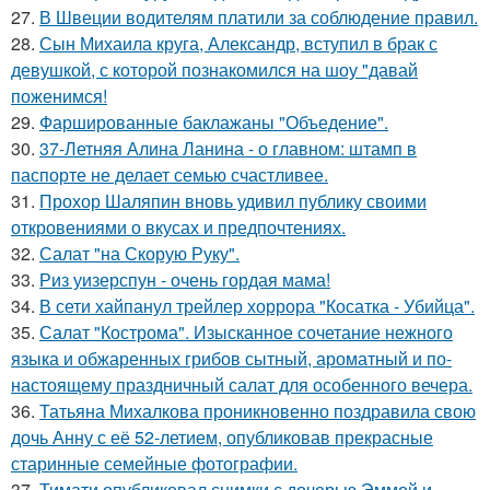
27.
В Швеции водителям платили за соблюдение правил.
28.
Сын Михаила круга, Александр, вступил в брак с
девушкой, с которой познакомился на шоу "давай
поженимся!
29.
Фаршированные баклажаны "Объедение".
30.
37-Летняя Алина Ланина - о главном: штамп в
паспорте не делает семью счастливее.
31.
Прохор Шаляпин вновь удивил публику своими
откровениями о вкусах и предпочтениях.
32.
Салат "на Скорую Руку".
33.
Риз уизерспун - очень гордая мама!
34.
В сети хайпанул трейлер хоррора "Косатка - Убийца".
35.
Салат "Кострома". Изысканное сочетание нежного
языка и обжаренных грибов сытный, ароматный и по-
настоящему праздничный салат для особенного вечера.
36.
Татьяна Михалкова проникновенно поздравила свою
дочь Анну с её 52-летием, опубликовав прекрасные
старинные семейные фотографии.
37.
Тимати опубликовал снимки с дочерью Эммой и