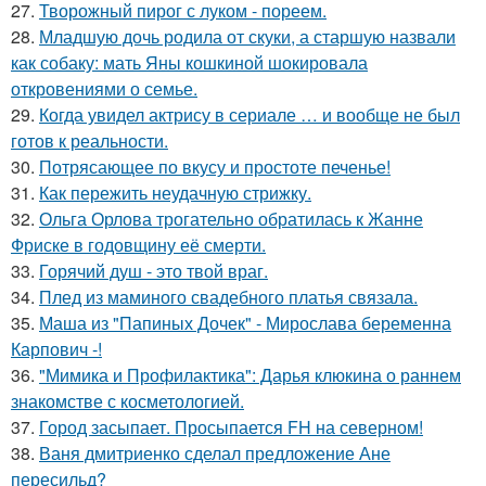
27.
Творожный пирог с луком - пореем.
28.
Младшую дочь родила от скуки, а старшую назвали
как собаку: мать Яны кошкиной шокировала
откровениями о семье.
29.
Когда увидел актрису в сериале … и вообще не был
готов к реальности.
30.
Потрясающее по вкусу и простоте печенье!
31.
Как пережить неудачную стрижку.
32.
Ольга Орлова трогательно обратилась к Жанне
Фриске в годовщину её смерти.
33.
Горячий душ - это твой враг.
34.
Плед из маминого свадебного платья связала.
35.
Маша из "Папиных Дочек" - Мирослава беременна
Карпович -!
36.
"Мимика и Профилактика": Дарья клюкина о раннем
знакомстве с косметологией.
37.
Город засыпает. Просыпается FH на северном!
38.
Ваня дмитриенко сделал предложение Ане
пересильд?