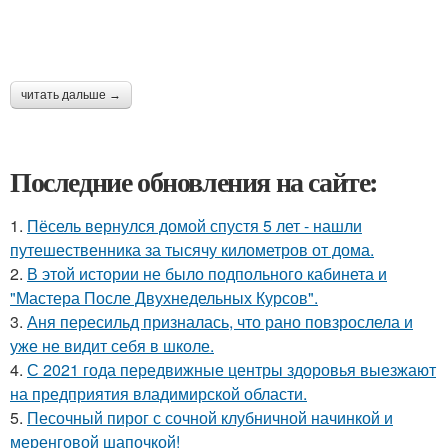
читать дальше →
Последние обновления на сайте:
1.
Пёсель вернулся домой спустя 5 лет - нашли
путешественника за тысячу километров от дома.
2.
В этой истории не было подпольного кабинета и
"Мастера После Двухнедельных Курсов".
3.
Аня пересильд призналась, что рано повзрослела и
уже не видит себя в школе.
4.
С 2021 года передвижные центры здоровья выезжают
на предприятия владимирской области.
5.
Песочный пирог с сочной клубничной начинкой и
меренговой шапочкой!