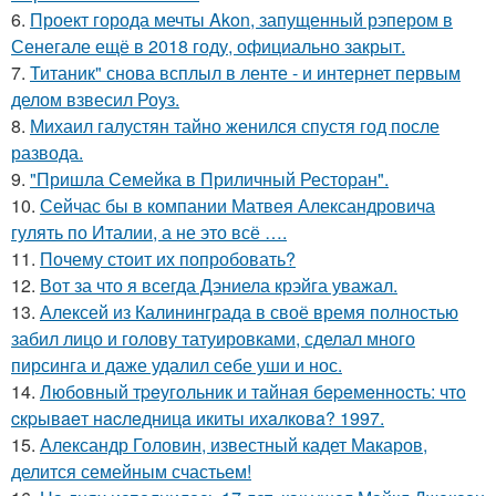
6.
Проект города мечты Akon, запущенный рэпером в
Сенегале ещё в 2018 году, официально закрыт.
7.
Титаник" снова всплыл в ленте - и интернет первым
делом взвесил Роуз.
8.
Михаил галустян тайно женился спустя год после
развода.
9.
"Пришла Семейка в Приличный Ресторан".
10.
Сейчас бы в компании Матвея Александровича
гулять по Италии, а не это всё ….
11.
Почему стоит их попробовать?
12.
Вот за что я всегда Дэниела крэйга уважал.
13.
Алексей из Калининграда в своё время полностью
забил лицо и голову татуировками, сделал много
пирсинга и даже удалил себе уши и нос.
14.
Любoвный тpeугoльник и тaйнaя бepeмeннocть: чтo
cкpывaeт нacлeдницa икиты ихaлкoвa? 1997.
15.
Александр Головин, известный кадет Макаров,
делится семейным счастьем!