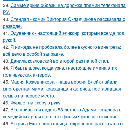
39.
Самые яркие образы на дорожке премии телеканала
РУ.
40.
Стендап - комик Виктория Складчикова рассказала о
разводе.
41.
Одуванчик - настоящий эликсир, который всегда под
рукой.
42.
Я никогда не пробовала более вкусного винегрета:
всё дело в особой заправке.
43.
Данила козловский во второй раз папой стал.
44.
Я был в шоке, когда узнал настоящие имена этих
голливудских актеров.
45.
Мария Кожевникова - наша версия Блейк лайвли:
многодетная мама, красавица и актриса, поставившая
семью на первое место.
46.
Фуршет на скорую руку.
47.
Все привыкли видеть 58-летнего Адама сэндлера в
комедийных ролях, но этот фильм яркое исключение.
48.
Актриса Екатерина шпица откровенно рассказала о