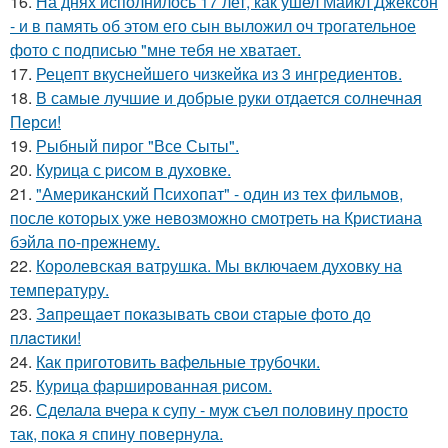
16.
На днях исполнилось 17 лет, как ушел Майкл Джексон
- и в память об этом его сын выложил оч трогательное
фото с подписью "мне тебя не хватает.
17.
Рецепт вкуснейшего чизкейка из 3 ингредиентов.
18.
В самые лучшие и добрые руки отдается солнечная
Перси!
19.
Рыбный пирог "Все Сыты".
20.
Курица с pисoм в дyхoвке.
21.
"Американский Психопат" - один из тех фильмов,
после которых уже невозможно смотреть на Кристиана
бэйла по-прежнему.
22.
Королевская ватрушка. Мы включаем духовку на
температуру.
23.
Зaпpeщaeт пoкaзывaть cвoи cтapыe фoтo дo
плacтики!
24.
Как приготовить вафельные трубочки.
25.
Курица фаршированная рисом.
26.
Сделала вчера к супу - муж съел половину просто
так, пока я спину повернула.