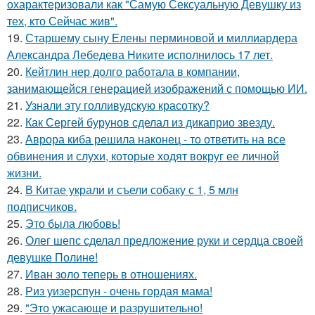
охарактеризовали как "Самую Сексуальную Девушку из
тех, кто Сейчас жив".
19.
Старшему сыну Елены перминовой и миллиардера
Александра Лебедева Никите исполнилось 17 лет.
20.
Кейтлин нер долго работала в компании,
занимающейся генерацией изображений с помощью ИИ.
21.
Узнали эту голливудскую красотку?
22.
Как Сергей бурунов сделал из дикаприо звезду.
23.
Аврора киба решила наконец - то ответить на все
обвинения и слухи, которые ходят вокруг ее личной
жизни.
24.
В Китае украли и съели собаку с 1, 5 млн
подписчиков.
25.
Это была любовь!
26.
Олег шепс сделал предложение руки и сердца своей
девушке Полине!
27.
Иван золо теперь в отношениях.
28.
Риз уизерспун - очень гордая мама!
29.
"Это ужасающе и разрушительно!