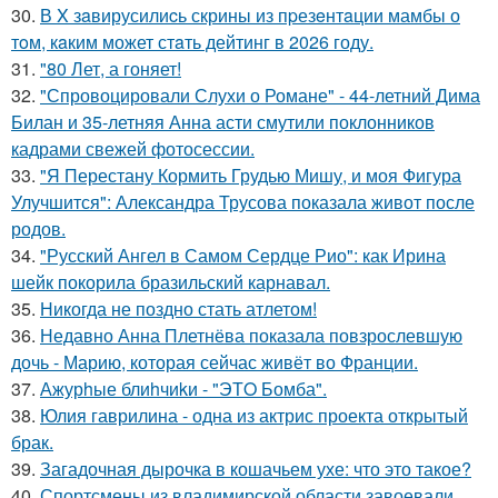
30.
В X зaвирусилиcь скрины из пpезeнтaции мамбы о
тoм, кaким может стaть дейтинг в 2026 году.
31.
"80 Лет, а гоняет!
32.
"Спровоцировали Слухи о Романе" - 44-летний Дима
Билан и 35-летняя Анна асти смутили поклонников
кадрами свежей фотосессии.
33.
"Я Перестану Кормить Грудью Мишу, и моя Фигура
Улучшится": Александра Трусова показала живот после
родов.
34.
"Русский Ангел в Самом Сердце Рио": как Ирина
шейк покорила бразильский карнавал.
35.
Никогда не поздно стать атлетом!
36.
Недавно Анна Плетнёва показала повзрослевшую
дочь - Марию, которая сейчас живёт во Франции.
37.
Ажурhые блиhчиkи - "ЭТO Бомба".
38.
Юлия гаврилина - одна из актрис проекта открытый
брак.
39.
Загадочная дырочка в кошачьем ухе: что это такое?
40.
Спортсмены из владимирской области завоевали