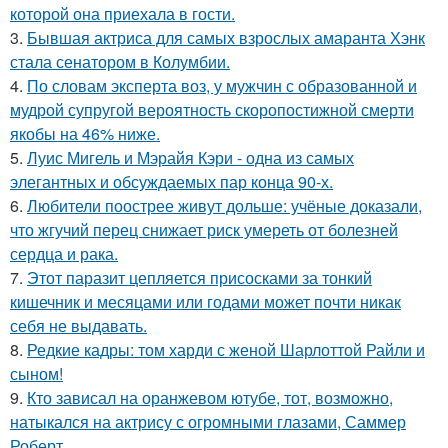
которой она приехала в гости.
3.
Бывшая актриса для самых взрослых амаранта Хэнк
стала сенатором в Колумбии.
4.
По словам эксперта воз, у мужчин с образованной и
мудрой супругой вероятность скоропостижной смерти
якобы на 46% ниже.
5.
Луис Мигель и Мэрайя Кэри - одна из самых
элегантных и обсуждаемых пар конца 90-х.
6.
Любители поострее живут дольше: учёные доказали,
что жгучий перец снижает риск умереть от болезней
сердца и рака.
7.
Этот паразит цепляется присосками за тонкий
кишечник и месяцами или годами может почти никак
себя не выдавать.
8.
Редкие кадры: том харди с женой Шарлоттой Райли и
сыном!
9.
Кто зависал на оранжевом ютубе, тот, возможно,
натыкался на актрису с огромными глазами, Саммер
Роберт.