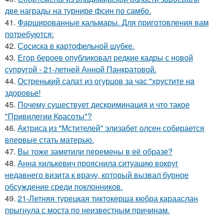
две награды на турнире фсин по самбо.
41.
Фаршированные кальмары. Для приготовления вам
потребуются:
42.
Сосиска в картофельной шубке.
43.
Егор бероев опубликовал редкие кадры с новой
супругой - 21-летней Анной Панкратовой.
44.
Остренький салат из огурцов за час "хрустите нa
здоровье!
45.
Почему существует дискриминация и что такое
"Привилегии Красоты"?
46.
Актриса из "Мстителей" элизабет олсен собирается
впервые стать матерью.
47.
Вы тоже заметили перемены в её образе?
48.
Анна хилькевич прояснила ситуацию вокруг
недавнего визита к врачу, который вызвал бурное
обсуждение среди поклонников.
49.
21-Летняя турецкая тиктокерша кюбра карааслан
прыгнула с моста по неизвестным причинам.