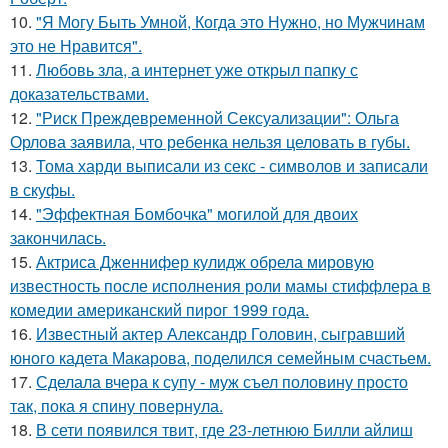
10.
"Я Могу Быть Умной, Когда это Нужно, но Мужчинам
это не Нравится".
11.
Любовь зла, а интернет уже открыл папку с
доказательствами.
12.
"Риск Преждевременной Сексуализации": Ольга
Орлова заявила, что ребенка нельзя целовать в губы.
13.
Тома харди выписали из секс - символов и записали
в скуфы.
14.
"Эффектная Бомбочка" могилой для двоих
закончилась.
15.
Актриса Дженнифер кулидж обрела мировую
известность после исполнения роли мамы стиффлера в
комедии американский пирог 1999 года.
16.
Известный актер Александр Головин, сыгравший
юного кадета Макарова, поделился семейным счастьем.
17.
Сделала вчера к супу - муж съел половину просто
так, пока я спину повернула.
18.
В сети появился твит, где 23-летнюю Билли айлиш