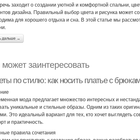
 речь заходит о создании уютной и комфортной спальни, цв
нтов дизайна. Правильный выбор цвета и рисунка может со
одима для хорошего отдыха и сна. В этой статье мы рассмот
ни.
ь дальше →
 может заинтересовать
еты по стилю: как носить платье с брюка
ение
менная мода предлагает множество интересных и нестанд
вать уникальные и стильные образы. Одним из таких оригин
ми. Это идеальный вариант для тех, кто хочет выглядеть с
рт и практичность.
ные правила сочетания
 тем как приступить к созданию образа, важно разобраться