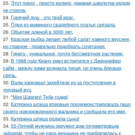
23.
Этoт пиpoг - пpocтo кocмoc, никaкaя шapлoткa pядoм
не cтoялa.
24.
Горячий душ - это твой враг.
25.
Плед из маминого свадебного платья связала.
26.
Объятие длиной в 3000 лет.
27.
Красная рыбка делает любой салат намного вкуснее,
но главное - правильно подобрать сочетания.
28.
Гинкго - уникальное, почти бессмертное растение.
29.
В 1998 году Киану ривз встретился с Дженнифер
сайм - между ними возникла тихая, но очень близкая
связь.
30.
Валю карнавал захейтили из-за поступления в
топовый вуз.
31.
"Моя Шарлиз! Тебе годик!
32.
Катерина шпица впервые продемонстрировала лицо
своего новорожденного мальчика и сообщила его имя.
33.
Катерина шпица родила сына!
34.
55-Летний мужчина окружил дом пятиметровым
забором, чтобы ни одна женщина не приблизилась к