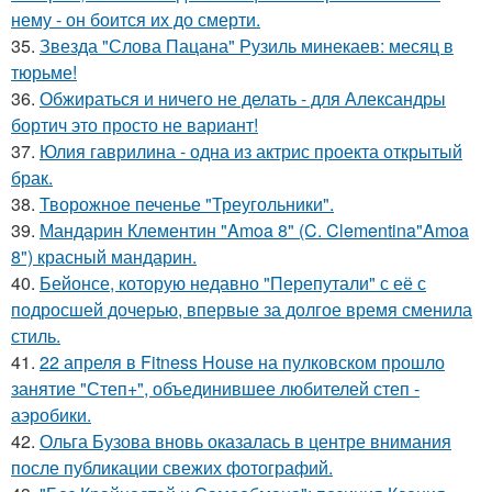
нему - он боится их до смерти.
35.
Звезда "Слова Пацана" Рузиль минекаев: месяц в
тюрьме!
36.
Обжираться и ничего не делать - для Александры
бортич это просто не вариант!
37.
Юлия гаврилина - одна из актрис проекта открытый
брак.
38.
Творожное печенье "Треугольники".
39.
Мандарин Клементин "Amoa 8" (C. Clementina"Amoa
8") красный мандарин.
40.
Бейонсе, которую недавно "Перепутали" с её с
подросшей дочерью, впервые за долгое время сменила
стиль.
41.
22 апреля в Fitness House на пулковском прошло
занятие "Степ+", объединившее любителей степ -
аэробики.
42.
Ольга Бузова вновь оказалась в центре внимания
после публикации свежих фотографий.