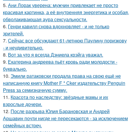
5.
Ани Лорак уверена: мужчин привлекает не просто
красивая картинка, а её внутренняя энергетика и особая,
обволакивающая аура сексуальности.
6.
Генри кавилл снова вдохновляет - и не только
зрителей.
7.
Сейчас все обсуждают 61-летнюю Паулину поризкову
- и неудивительно.
8.
Вот за что я всегда Дэниела крэйга уважал.
9.
Екатерина андреева пьёт кровь ради молодости -
буквально.
10.
Эмили ратаковски продала права на свою ещё не
написанную книгу Mother F * Cker издательству Penguin
Press за семизначную сумму.
11.
Красота по наследству: звёздные мамы и их
взрослые дочери.
12.
После разрыва Юлия Барановская и Андрей
Аршавин почти нигде не пересекаются - за исключением
семейных встреч.