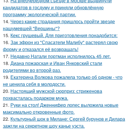
13.
На внеочередном съезде в Москве выдвинули
кандидатов в госдуму и приняли обновлённую
программу экологической партии.
14.
Через какие страдания пришлось пройти звезде
нашумевшей "Вершины"?
15.
Кекс грушевый. Для приготовления понадобится:
16.
Зак эфрон из "Спасатели Малибу" растерял свою
форму и отказался её возвращать!
17.
Недавно Натали портман исполнилось 45 лет.
18.
Диана пожарская и Иван Янковский стали
родителями во второй раз.
19.
Екатерина Волкова пожалела только об одном - что
не ценила себя в молодости.
20.
Настоящий мужской сюрприз: стриженова
похвасталась подарком мужа.
21.
Руки на стол! Дженнифер лопес выложила новые
максимально откровенные фото.
22.
Культурный шок в Милане: Сергей бурунов и Дилара
зажгли на секретном шоу канье уэста.