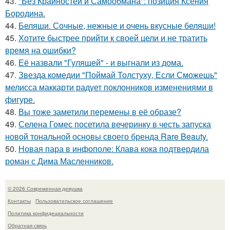
43.
"Без Крайностей и Самообмана": позиция Ксения
Бородина.
44.
Беляши. Сочные, нежные и очень вкусные беляши!
45.
Хотите быстрее прийти к своей цели и не тратить
время на ошибки?
46.
Её назвали "Гулящей" - и выгнали из дома.
47.
Звезда комедии "Поймай Толстуху, Если Сможешь"
мелисса маккарти радует поклонников изменениями в
фигуре.
48.
Вы тоже заметили перемены в её образе?
49.
Селена Гомес посетила вечеринку в честь запуска
новой тональной основы своего бренда Rare Beauty.
50.
Новая пара в инфополе: Клава кока подтвердила
роман с Дима Масленников.
© 2026 Современная девушка
Контакты
Пользовательское соглашение
Политика конфидециальности
Обратная связь