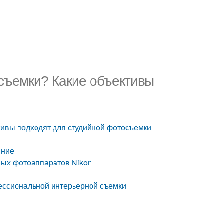
 съемки? Какие объективы
тивы подходят для студийной фотосъемки
яние
вых фотоаппаратов Nikon
ессиональной интерьерной съемки