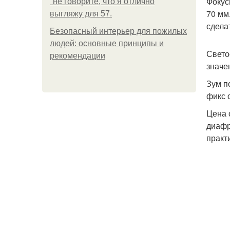
Фокус
"не говорите, что я отлично
70 мм
выгляжу для 57.
сдела
Безопасный интерьер для пожилых
людей: основные принципы и
Свето
рекомендации
значе
Зум п
фикс 
Цена 
диафр
практ