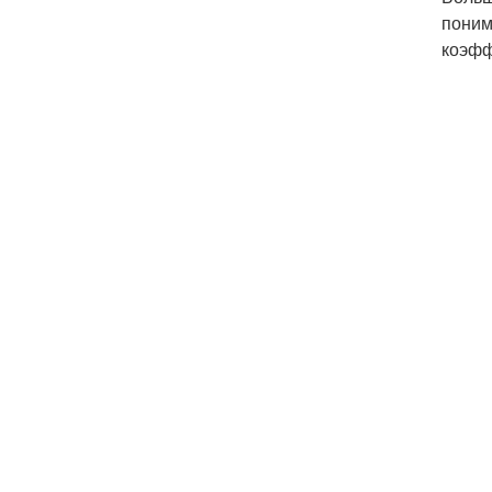
поним
коэфф