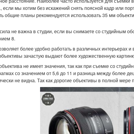
ное расстояние. Наиболее часто используется для съемки 
., если мы хотим без искажений снять поясной кадр или порт
ть общие планы рекомендуется использовать 35 мм объект
сила не важна в студии, если вы снимаете со студийным о
нием 8.
озволяет более удобно работать в различных интерьерах и 
объективы зачастую выдают более художественную картинк
объектива не имеет значения, так как при съемке со студи
агмах со значением от 5,6 до 11 и разница между более д
ически не видна. Так как дорогие объективы в полной мере