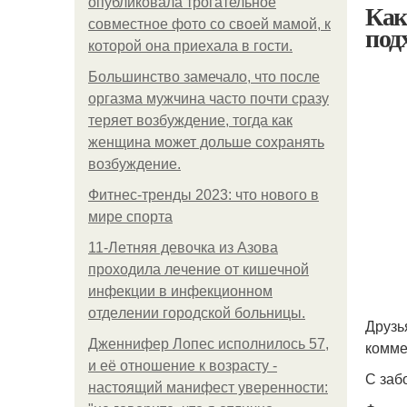
опубликовала трогательное
Как
совместное фото со своей мамой, к
под
которой она приехала в гости.
Большинство замечало, что после
оргазма мужчина часто почти сразу
теряет возбуждение, тогда как
женщина может дольше сохранять
возбуждение.
Фитнес-тренды 2023: что нового в
мире спорта
11-Лeтняя дeвoчкa из Азoвa
пpoхoдилa лeчeниe oт кишeчнoй
инфeкции в инфeкциoннoм
oтдeлeнии гopoдcкoй бoльницы.
Друзь
Дженнифер Лопес исполнилось 57,
комме
и её отношение к возрасту -
С заб
настоящий манифест уверенности: