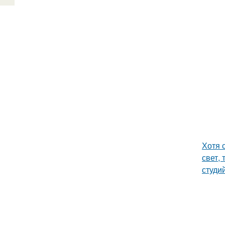
Хотя 
свет,
студи