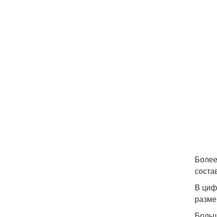
Более
состав
В циф
разме
Больш