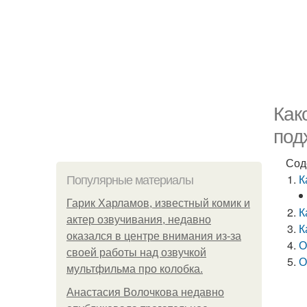
Как
под
Сод
К
Популярные материалы
Гарик Харламов, известный комик и
К
актер озвучивания, недавно
К
оказался в центре внимания из-за
О
своей работы над озвучкой
О
мультфильма про колобка.
Анастасия Волочкова недавно