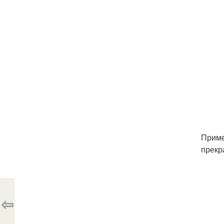
Приме
прекр
⇦