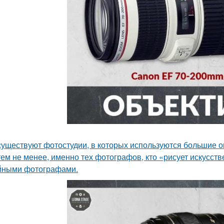
существуют фотостудии, в которых используются большие о
 тем не менее, именно тех фотографов, кто «рисует искусст
йными фотографами.