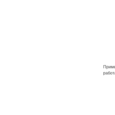
Приме
работ