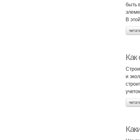
быть 
элеме
В это
читат
Как
Строи
и эко
строи
учето
читат
Как