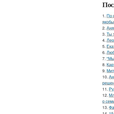
Пос
1.
По 
якобы
2.
Аня
3.
Ты 
4.
Лео
5.
Ека
6.
Люб
7.
"Мы
8.
Кар
9.
Мит
10.
Ан
решен
11.
Ру
12.
Мл
о сем
13.
Фа
14.
15