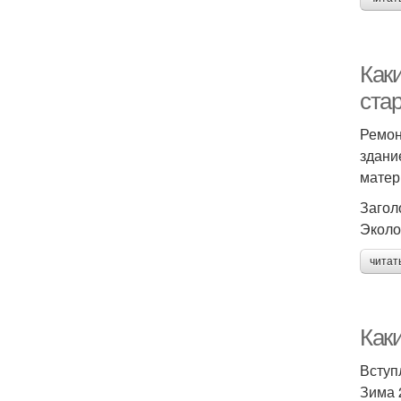
Как
ста
Ремон
здани
матер
Загол
Эколо
читат
Как
Вступ
Зима 