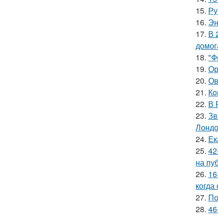
15.
Ру
16.
Эн
17.
В 
домог
18.
"Ф
19.
Ор
20.
Ов
21.
Кo
22.
В 
23.
Зв
Лондо
24.
Ек
25.
42
на пу
26.
16
когда
27.
По
28.
46