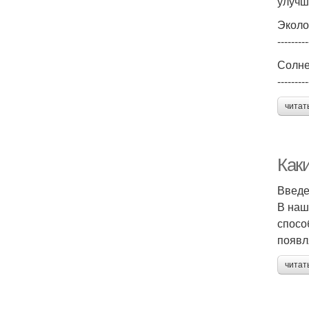
улучш
Эколо
---------
Солне
---------
читат
Каки
Введ
В наш
спосо
появл
читат