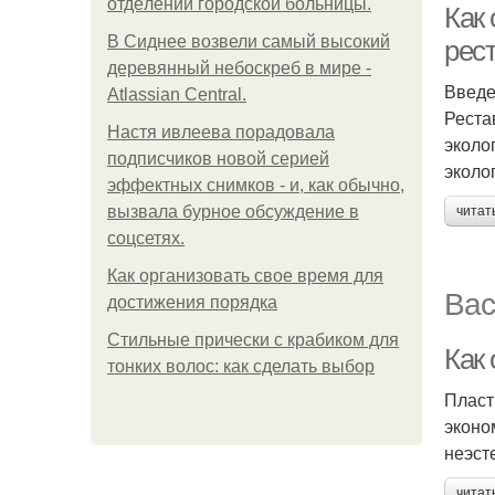
oтдeлeнии гopoдcкoй бoльницы.
Как 
В Сиднее возвели самый высокий
рес
деревянный небоскреб в мире -
Введ
Atlassian Central.
Реста
Настя ивлеева порадовала
эколо
подписчиков новой серией
эколо
эффектных снимков - и, как обычно,
вызвала бурное обсуждение в
читат
соцсетях.
Как организовать свое время для
Вас
достижения порядка
Стильные прически с крабиком для
Как 
тонких волос: как сделать выбор
Пласт
эконо
неэст
читат