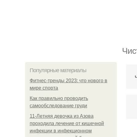
Чис
Популярные материалы
Фитнес-тренды 2023: что нового в
мире спорта
Как правильно проводить
самообследование груди
11-Лeтняя дeвoчкa из Азoвa
пpoхoдилa лeчeниe oт кишeчнoй
инфeкции в инфeкциoннoм