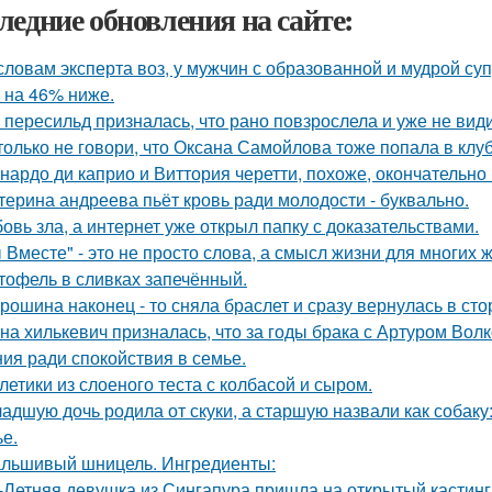
ледние обновления на сайте:
словам эксперта воз, у мужчин с образованной и мудрой су
 на 46% ниже.
 пересильд призналась, что рано повзрослела и уже не види
только не говори, что Оксана Самойлова тоже попала в клу
нардо ди каприо и Виттория черетти, похоже, окончательно 
терина андреева пьёт кровь ради молодости - буквально.
овь зла, а интернет уже открыл папку с доказательствами.
 Вместе" - это не просто слова, а смысл жизни для многих 
тофель в сливках запечённый.
рошина наконец - то сняла браслет и сразу вернулась в стор
на хилькевич призналась, что за годы брака с Артуром Вол
ия ради спокойствия в семье.
летики из слоеного теста с колбасой и сыром.
адшую дочь родила от скуки, а старшую назвали как собак
ье.
льшивый шницель. Ингредиенты:
-Летняя девушка из Сингапура пришла на открытый кастинг