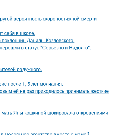
пругой вероятность скоропостижной смерти
т себя в школе.
б поклонниц Данилы Козловского.
перешли в статус "Серьезно и Надолго".
жителей радужного.
ис после 1, 5 лет молчания.
ковым ей не раз приходилось принимать жесткие
у: мать Яны кошкиной шокировала откровениями
 в модельное агентство вместе с мамой.