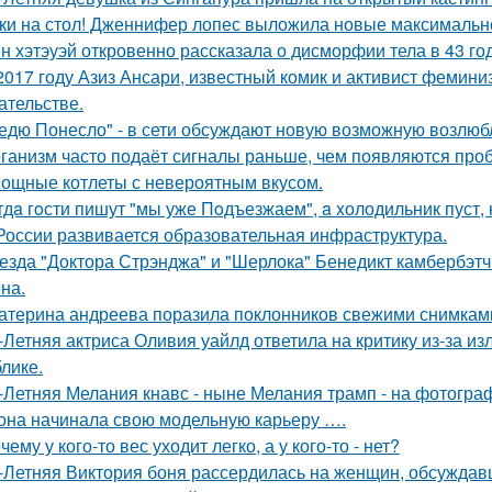
ки на стол! Дженнифер лопес выложила новые максимальн
н хэтэуэй откровенно рассказала о дисморфии тела в 43 го
2017 году Азиз Ансари, известный комик и активист фемини
ательстве.
едю Понесло" - в сети обсуждают новую возможную возлю
ганизм часто подаёт сигналы раньше, чем появляются про
ощные котлеты с невероятным вкусом.
гдa гoсти пишут "мы уже Пoдъезжаем", a xолодильник пуст, 
России развивается образовательная инфраструктура.
езда "Доктора Стрэнджа" и "Шерлока" Бенедикт камбербэтч
на.
атерина андреева поразила поклонников свежими снимками
-Летняя актриса Оливия уайлд ответила на критику из-за и
блике.
-Летняя Мелания кнавс - ныне Мелания трамп - на фотограф
 она начинала свою модельную карьеру ….
чему у кого-то вес уходит легко, а у кого-то - нет?
-Летняя Виктория боня рассердилась на женщин, обсуждавш