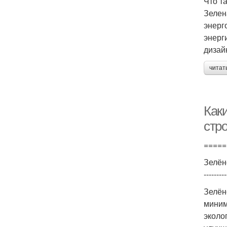
Что т
Зелен
энерг
энерг
дизай
читат
Как
стр
=====
Зелён
---------
Зелён
миним
эколо