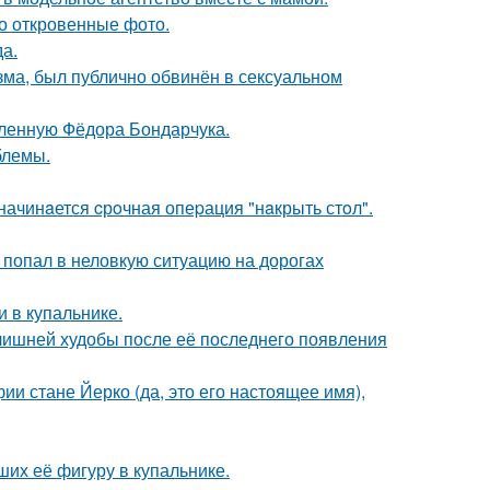
о откровенные фото.
да.
зма, был публично обвинён в сексуальном
бленную Фёдора Бондарчука.
блемы.
начинaется cрoчная опеpация "нaкрыть стoл".
 попал в неловкую ситуацию на дорогах
 в купальнике.
злишней худобы после её последнего появления
ии стане Йерко (да, это его настоящее имя),
их её фигуру в купальнике.