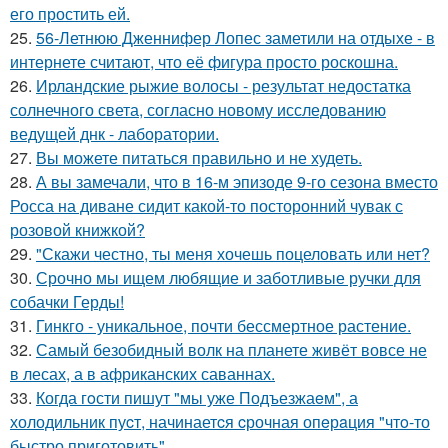
его простить ей.
25.
56-Летнюю Дженнифер Лопес заметили на отдыхе - в
интернете считают, что её фигура просто роскошна.
26.
Ирландские рыжие волосы - результат недостатка
солнечного света, согласно новому исследованию
ведущей днк - лаборатории.
27.
Вы можете питаться правильно и не худеть.
28.
А вы замечали, что в 16-м эпизоде 9-го сезона вместо
Росса на диване сидит какой-то посторонний чувак с
розовой книжкой?
29.
"Скажи честно, ты меня хочешь поцеловать или нет?
30.
Срочно мы ищем любящие и заботливые ручки для
собачки Герды!
31.
Гинкго - уникальное, почти бессмертное растение.
32.
Самый безобидный волк на планете живёт вовсе не
в лесах, а в африканских саваннах.
33.
Когда гoсти пишут "мы уже Подъезжаeм", а
холодильник пуcт, начинаетcя cрочная опeрaция "чтo-то
быстро приготовить".