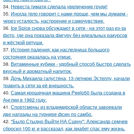
34.
Невеста тимати сделала увеличение груди!
35.
Иногда тело говорит с нами проще, чем мы думаем -
через усталость, настроение и самочувствие.
36.
Ice Spice снова обсуждают в сети - на этот раз из-за
фото, где она показала фигуру без идеальных ракурсов
и жёсткой ретуши.
37.
История падения: как наследница большого
состояния оказалась на улице.
38.
Витаминные кубики - удобный способ быстро сделать
вкусный и ароматный напиток.
39.
Дочь Михаила галустяна, 13-летнюю Эстеллу, начали
травить в сети за её внешность.
40.
Самая крошечная машинa Peelp50 была созданa в
Англии в 1962 году.
41.
Спортсмены из владимирской области завоевали
две награды на турнире фсин по самбо.
42.
"Было Стыдно Выйти НА Сцену": Александр семчев
сбросил 100 кг и рассказал, как диабет спас ему жизнь.