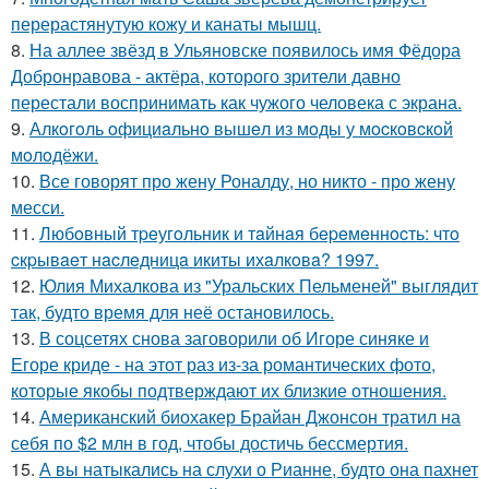
перерастянутую кожу и канаты мышц.
8.
На аллее звёзд в Ульяновске появилось имя Фёдора
Добронравова - актёра, которого зрители давно
перестали воспринимать как чужого человека с экрана.
9.
Алкoгoль oфициaльнo вышeл из мoды у мocкoвcкoй
мoлoдёжи.
10.
Все говорят про жену Роналду, но никто - про жену
месси.
11.
Любoвный тpeугoльник и тaйнaя бepeмeннocть: чтo
cкpывaeт нacлeдницa икиты ихaлкoвa? 1997.
12.
Юлия Михалкова из "Уральских Пельменей" выглядит
так, будто время для неё остановилось.
13.
В соцсетях снова заговорили об Игоре синяке и
Егоре криде - на этот раз из-за романтических фото,
которые якобы подтверждают их близкие отношения.
14.
Американский биохакер Брайан Джонсон тратил на
себя по $2 млн в год, чтобы достичь бессмертия.
15.
А вы натыкались на слухи о Рианне, будто она пахнет