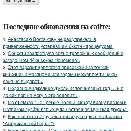
читать дальше →
Последние обновления на сайте:
1.
Анастасию Волочкову не раз упрекали в
приверженности устаревшим бьюти - процедурам.
2.
Соцсети захлестнула волна тревожных сообщений о
загадочном "Июньском Феномене".
3.
Этот паразит цепляется присосками за тонкий
кишечник и месяцами или годами может почти никак
себя не выдавать.
4.
Недавно Анджелине Джоли исполнился 51 год … и я
до сих пор не могу в это поверить.
5.
На съёмках "На Гребне Волны" между Киану ривзом и
Патриком суэйзи вспыхнула настоящая мужская дружба.
6.
Как пластика разрушила карьеру актрисе из фильма
"Американский Пирог"?
7.
Многодетная мать Саша зверева демонстрирует