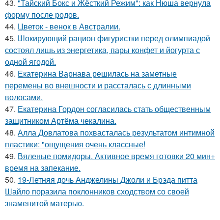
43.
"Тайский Бокс и Жёсткий Режим": как Нюша вернула
форму после родов.
44.
Цветок - венок в Австралии.
45.
Шокирующий рацион фигуристки перед олимпиадой
состоял лишь из энергетика, пары конфет и йогурта с
одной ягодой.
46.
Екатерина Варнава решилась на заметные
перемены во внешности и рассталась с длинными
волосами.
47.
Екатерина Гордон согласилась стать общественным
защитником Артёма чекалина.
48.
Алла Довлатова похвасталась результатом интимной
пластики: "ощущения очень классные!
49.
Вяленые помидоры. Активное время готовки 20 мин+
время на запекание.
50.
19-Летняя дочь Анджелины Джоли и Брэда питта
Шайло поразила поклонников сходством со своей
знаменитой матерью.