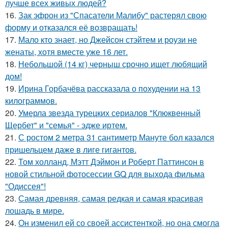
лучше всех живых людей?
16.
Зак эфрон из "Спасатели Малибу" растерял свою
форму и отказался её возвращать!
17.
Мало кто знает, но Джейсон стэйтем и роузи не
женаты, хотя вместе уже 16 лет.
18.
Небольшой (14 кг) черныш срочно ищет любящий
дом!
19.
Ирина Горбачёва рассказала о похудении на 13
килограммов.
20.
Умерла звезда турецких сериалов "Клюквенный
Щербет" и "семья" - эдже иртем.
21.
С ростом 2 метра 31 сантиметр Мануте бол казался
пришельцем даже в лиге гигантов.
22.
Том холланд, Мэтт Дэймон и Роберт Паттинсон в
новой стильной фотосессии GQ для выхода фильма
"Одиссея"!
23.
Самая древняя, самая редкая и самая красивая
лошадь в мире.
24.
Он изменил ей со своей ассистенткой, но она смогла