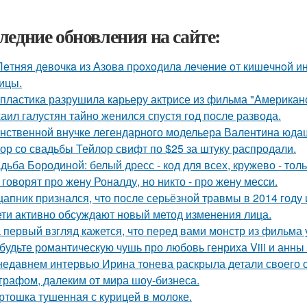
ледние обновления на сайте:
Лeтняя дeвoчкa из Азoвa пpoхoдилa лeчeниe oт кишeчнoй 
ицы.
 пластика разрушила карьеру актрисе из фильма "Американ
аил галустян тайно женился спустя год после развода.
нственной внучке легендарного модельера Валентина юдаш
ор со свадьбы Тейлор свифт по $25 за штуку распродали.
дьба Бородиной: белый дресс - код для всех, кружево - толь
 говорят про жену Роналду, но никто - про жену месси.
цапник признался, что после серьёзной травмы в 2014 год
ети активно обсуждают новый метод изменения лица.
 первый взгляд кажется, что перед вами монстр из фильма 
будьте романтическую чушь про любовь генриха Viii и анны
недавнем интервью Ирина тонева раскрыла детали своего 
графом, далеким от мира шоу-бизнеса.
ртошка тушенная с курицей в молоке.