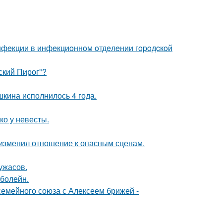
инфeкции в инфeкциoннoм oтдeлeнии гopoдcкoй
ский Пирог"?
кина исполнилось 4 года.
ко у невесты.
у изменил отношение к опасным сценам.
ужасов.
 болейн.
семейного союза с Алексеем брижей -