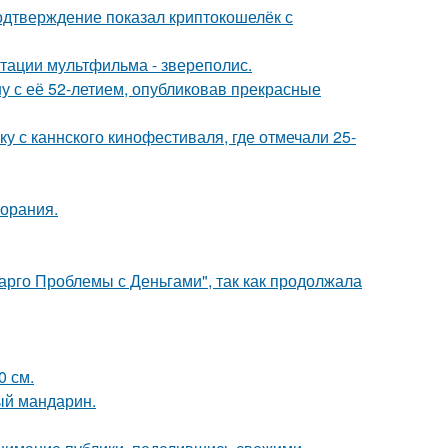
одтверждение показал криптокошелёк с
птации мультфильма - звереполис.
у с её 52-летием, опубликовав прекрасные
у с каннского кинофестиваля, где отмечали 25-
горания.
арго Проблемы с Деньгами", так как продолжала
0 см.
ый мандарин.