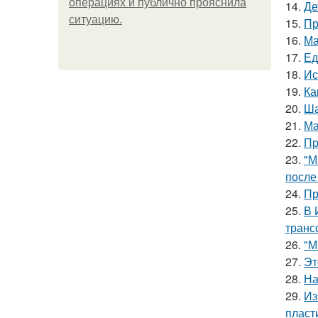
операциях и публично прояснила
14.
Де
ситуацию.
15.
Пр
16.
Ма
17.
Ед
18.
Ис
19.
Ка
20.
Ша
21.
Ма
22.
Пр
23.
"М
после
24.
Пр
25.
В 
транс
26.
"М
27.
Эт
28.
На
29.
Из
пласт