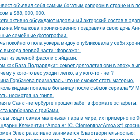
нвест объявил себя самым богатым рэпером в стране и в п
ом в $88, 000, 000.
сети активно обсуждают идеальный актерский состав в ада
тьяна Михалкова проникновенно поздравила свою дочь Анн
нные семейные фотографии.
чь покойного пола уокера мидоу опубликовала у себя хроник
 с выхода первой части "Форсажа".
лат из зеленой фасоли с яйцами.
ом как База Подзарядки": секрет долголетия ови в эпоху вы
чему у кого-то вес уходит легко, а у кого-то - нет?
ина Горбачева призналась, что не сможет стать матерью.
коль кидман попала в больницу после съёмок сериала "У М
ать, несмотря на грипп.
мая в Санкт-петербурге прошел забег в формате эстафеты.
ста карбонара с грибами.
к выглядит самая маленькая пара в мире, их примерно по 9
ндарин Клементин "Amoa 8" (C. Clementina"Amoa 8") красн
рмен Электра активно занимается благотворительностью: