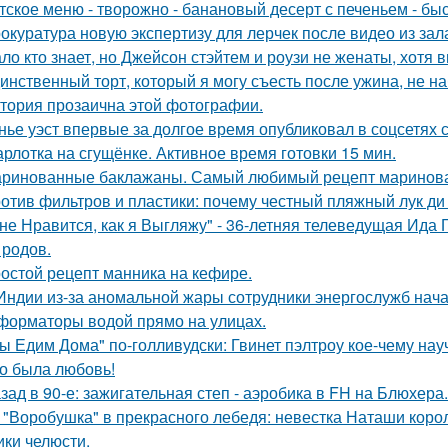
тское меню - творожно - банановый десерт с печеньем - быс
окуратура новую экспертизу для лерчек после видео из зал
ло кто знает, но Джейсон стэйтем и роузи не женаты, хотя в
инственный торт, который я могу съесть после ужина, не на
тория прозаична этой фотографии.
нье уэст впервые за долгое время опубликовал в соцсетях
рлотка на сгущёнке. Активное время готовки 15 мин.
ринованные баклажаны. Самый любимый рецепт маринова
отив фильтров и пластики: почему честный пляжный лук ди 
не Нравится, как я Выгляжу" - 36-летняя телеведущая Ида 
 родов.
остой рецепт манника на кефире.
Индии из-за аномальной жары сотрудники энергослужб нач
форматоры водой прямо на улицах.
ы Едим Дома" по-голливудски: Гвинет пэлтроу кое-чему на
о была любовь!
зад в 90-е: зажигательная степ - аэробика в FH на Блюхера.
 "Воробушка" в прекрасного лебедя: невестка Наташи кор
ики челюсти.