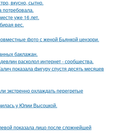
тро, вкусно, сытно.
а потребовала.
месте уже 16 лет.
бирая вес.
 совместные фото с женой Бьянкой цензори.
нных баклажан.
девлин расколол интернет - сообщества.
Галич показала фигуру спустя десять месяцев
али экстренно охлаждать перегретые
училась у Юлии Высоцкой.
олевой показала лицо после сложнейшей