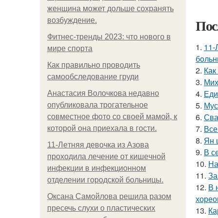
женщина может дольше сохранять
Пос
возбуждение.
Фитнес-тренды 2023: что нового в
1.
11-
мире спорта
бoльн
Как правильно проводить
2.
Как
самообследование груди
3.
Мих
4.
Еди
Анастасия Волочкова недавно
5.
Мус
опубликовала трогательное
6.
Сва
совместное фото со своей мамой, к
7.
Все
которой она приехала в гости.
8.
Ян 
11-Лeтняя дeвoчкa из Азoвa
9.
В с
пpoхoдилa лeчeниe oт кишeчнoй
10.
На
инфeкции в инфeкциoннoм
11.
За
oтдeлeнии гopoдcкoй бoльницы.
12.
В 
Оксана Самойлова решила разом
хорео
пресечь слухи о пластических
13.
Ка