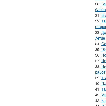
30.
Га
баланс
31.
В 
32.
Та
стари
33.
До
летие
34.
Са
35.
"Д
36.
По
37.
Ир
38.
Ни
работ
39.
1 
40.
Па
41.
Та
42.
Ма
43.
Ка