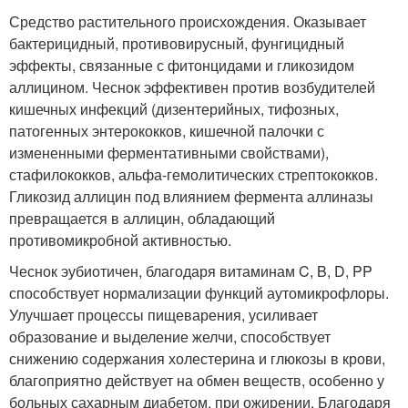
Средство растительного происхождения. Оказывает
бактерицидный, противовирусный, фунгицидный
эффекты, связанные с фитонцидами и гликозидом
аллицином. Чеснок эффективен против возбудителей
кишечных инфекций (дизентерийных, тифозных,
патогенных энтерококков, кишечной палочки с
измененными ферментативными свойствами),
стафилококков, альфа-гемолитических стрептококков.
Гликозид аллицин под влиянием фермента аллиназы
превращается в аллицин, обладающий
противомикробной активностью.
Чеснок эубиотичен, благодаря витаминам C, B, D, PP
способствует нормализации функций аутомикрофлоры.
Улучшает процессы пищеварения, усиливает
образование и выделение желчи, способствует
снижению содержания холестерина и глюкозы в крови,
благоприятно действует на обмен веществ, особенно у
больных сахарным диабетом, при ожирении. Благодаря