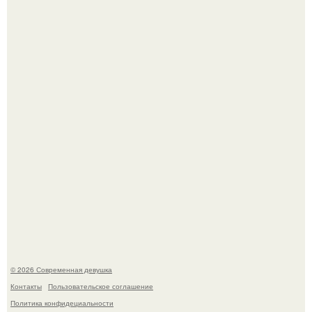
Большинство замечало, что после оргазма мужчина
часто почти сразу теряет возбуждение, тогда как
женщина может дольше сохранять возбуждение.
Платье, которое до сих пор вызывает споры спустя годы.
© 2026 Современная девушка
Контакты
Пользовательское соглашение
Политика конфидециальности