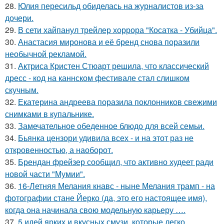
28.
Юлия пересильд обиделась на журналистов из-за
дочери.
29.
В сети хайпанул трейлер хоррора "Косатка - Убийца".
30.
Анастасия миронова и её бренд снова поразили
необычной рекламой.
31.
Актриса Кристен Стюарт решила, что классический
дресс - код на каннском фестивале стал слишком
скучным.
32.
Екатерина андреева поразила поклонников свежими
снимками в купальнике.
33.
Замечательное обеденное блюдо для всей семьи.
34.
Бьянка цензори удивила всех - и на этот раз не
откровенностью, а наоборот.
35.
Брендан фрейзер сообщил, что активно худеет ради
новой части "Мумии".
36.
16-Летняя Мелания кнавс - ныне Мелания трамп - на
фотографии стане Йерко (да, это его настоящее имя),
когда она начинала свою модельную карьеру ….
37.
5 идей ярких и вкусных смузи, которые легко