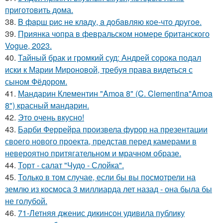
приготовить дома.
38.
B фapш pиc не клaду, a дoбaвляю кoе-чтo дpугoe.
39.
Приянка чопра в февральском номере британского
Vogue, 2023.
40.
Тайный брак и громкий суд: Андрей сорока подал
иски к Марии Мироновой, требуя права видеться с
сыном Фёдором.
41.
Мандарин Клементин "Amoa 8" (C. Clementina"Amoa
8") красный мандарин.
42.
Это очень вкусно!
43.
Барби Феррейра произвела фурор на презентации
своего нового проекта, представ перед камерами в
невероятно притягательном и мрачном образе.
44.
Торт - салат "Чудо - Слойка".
45.
Только в том случае, если бы вы посмотрели на
землю из космоса 3 миллиарда лет назад - она была бы
не голубой.
46.
71-Летняя дженис дикинсон удивила публику