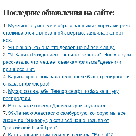
Последние обновления на сайте:
1.
Мужчины с умными и образованными супругами реже
сталкиваются с внезапной смертью, заявила эксперт
воз.
2.
Я не знаю, как она это делает, но ей всё к лицу!
3.
"Я Занята Рождением Третьего Ребенка": Энн хэтэуэй
рассказала, что мешает съемкам фильма "дневники
принцессы-3".
4.
Карина кросс показала тело после 6 лет тренировок и
отказа от филлеров!
5.
Мусор со свадьбы Тейлор свифт по $25 за штуку
распродали.
6.
Вот за что я всегда Дэниела крэйга уважал.
7.
39-Летнюю Анастасию самбурскую, которую мы все
знаем по "Универу", в сети всё чаще называют
"российской Евой Грин".
8.
Как наносили грим гуля для сериала "Fallout"?