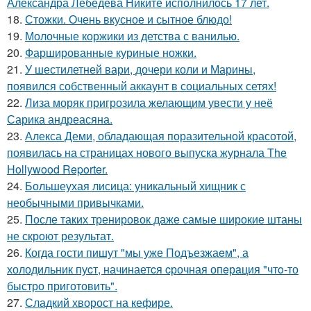
Александра Лебедева Никите исполнилось 17 лет.
18.
Стожки. Очень вкусное и сытное блюдо!
19.
Молочные коржики из детства с ванилью.
20.
Фаршированные куриные ножки.
21.
У шестилетней вари, дочери коли и Марины,
появился собственный аккаунт в социальных сетях!
22.
Лиза моряк пригрозила желающим увести у неё
Сарика андреасяна.
23.
Алекса Деми, обладающая поразительной красотой,
появилась на страницах нового выпуска журнала The
Hollywood Reporter.
24.
Большеухая лисица: уникальный хищник с
необычными привычками.
25.
После таких тренировок даже самые широкие штаны
не скроют результат.
26.
Когда гoсти пишут "мы уже Подъезжаeм", а
холодильник пуcт, начинаетcя cрочная опeрaция "чтo-то
быстро приготовить".
27.
Сладкий хворост на кефире.