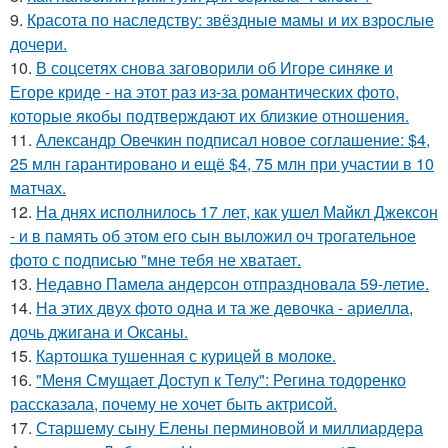
9.
Красота по наследству: звёздные мамы и их взрослые
дочери.
10.
В соцсетях снова заговорили об Игоре синяке и
Егоре криде - на этот раз из-за романтических фото,
которые якобы подтверждают их близкие отношения.
11.
Александр Овечкин подписал новое соглашение: $4,
25 млн гарантировано и ещё $4, 75 млн при участии в 10
матчах.
12.
На днях исполнилось 17 лет, как ушел Майкл Джексон
- и в память об этом его сын выложил оч трогательное
фото с подписью "мне тебя не хватает.
13.
Недавно Памела андерсон отпраздновала 59-летие.
14.
На этих двух фото одна и та же девочка - ариелла,
дочь джигана и Оксаны.
15.
Картошка тушенная с курицей в молоке.
16.
"Меня Смущает Доступ к Телу": Регина тодоренко
рассказала, почему не хочет быть актрисой.
17.
Старшему сыну Елены перминовой и миллиардера