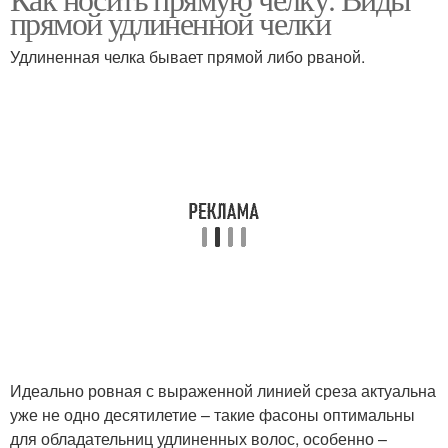
Челка по бокам
Короткая челка
прямой удлиненной челки
Удлиненная челка бывает прямой либо рваной.
Асимметричные
Слоистая стрижка
стрижки
Челка на средние
Супермодные челки
волосы
Челка на короткие
Челка на круглое лицо
волосы
Идеально ровная с выраженной линией среза актуальна
уже не одно десятилетие – такие фасоны оптимальны
Женские челки
Рваная челка
для обладательниц удлиненных волос, особенно –