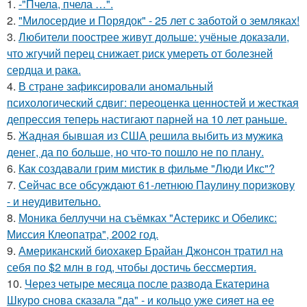
1.
-"Пчела, пчела …".
2.
"Милосердие и Порядок" - 25 лет с заботой о земляках!
3.
Любители поострее живут дольше: учёные доказали,
что жгучий перец снижает риск умереть от болезней
сердца и рака.
4.
В стране зафиксировали аномальный
психологический сдвиг: переоценка ценностей и жесткая
депрессия теперь настигают парней на 10 лет раньше.
5.
Жадная бывшая из США решила выбить из мужика
денег, да по больше, но что-то пошло не по плану.
6.
Как создавали грим мистик в фильме "Люди Икс"?
7.
Сейчас все обсуждают 61-летнюю Паулину поризкову
- и неудивительно.
8.
Моника беллуччи на съёмках "Астерикс и Обеликс:
Миссия Клеопатра", 2002 год.
9.
Американский биохакер Брайан Джонсон тратил на
себя по $2 млн в год, чтобы достичь бессмертия.
10.
Через четыре месяца после развода Екатерина
Шкуро снова сказала "да" - и кольцо уже сияет на ее