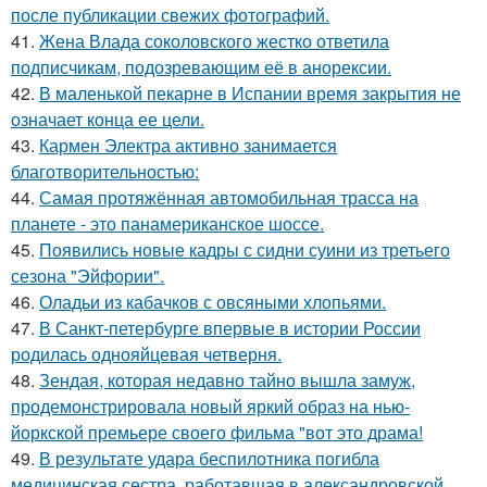
после публикации свежих фотографий.
41.
Жена Влада соколовского жестко ответила
подписчикам, подозревающим её в анорексии.
42.
В маленькой пекарне в Испании время закрытия не
означает конца ее цели.
43.
Кармен Электра активно занимается
благотворительностью:
44.
Самая протяжённая автомобильная трасса на
планете - это панамериканское шоссе.
45.
Появились новые кадры с сидни суини из третьего
сезона "Эйфории".
46.
Оладьи из кабачков с овсяными хлопьями.
47.
В Санкт-петербурге впервые в истории России
родилась однояйцевая четверня.
48.
Зендая, которая недавно тайно вышла замуж,
продемонстрировала новый яркий образ на нью-
йоркской премьере своего фильма "вот это драма!
49.
В результате удара беспилотника погибла
медицинская сестра, работавшая в александровской