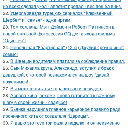
на всех: сделал укол - аппетит пропал - вес пошёл вниз.
22.
Умерла звезда турецких сериалов "Клюквенный
Щербет" и "семья" - эдже иртем.
23.
Том холланд, Мэтт Дэймон и Роберт Паттинсон в
новой стильной фотосессии GQ для выхода фильма
"Одиссея"!
24.
Небольшая "Квартирная" (12 кг) Джулия срочно ищет
семью!
25.
В Швеции водителям платили за соблюдение правил.
26.
Сын Михаила круга, Александр, вступил в брак с
девушкой, с которой познакомился на шоу "давай
поженимся!
27.
Вы можете питаться правильно и не худеть.
28.
Аврора киба, похоже, снова готовится к важному
шагу в своей жизни - свадьбе!
29.
Бьянка нарушила главное карьерное правило ради
ироничного хита от создателя "Царицы".
30.
Я варю этот суп три раза в неделю, и он неизменно