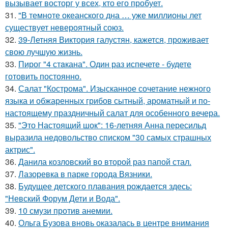
вызывает восторг у всех, кто его пробует.
31.
"В темноте океанского дна … уже миллионы лет
существует невероятный союз.
32.
39-Летняя Виктория галустян, кажется, проживает
свою лучшую жизнь.
33.
Пирог "4 стaкана". Один раз испечете - будете
готовить постоянно.
34.
Салат "Кострома". Изысканное сочетание нежного
языка и обжаренных грибов сытный, ароматный и по-
настоящему праздничный салат для особенного вечера.
35.
"Это Настоящий шок": 16-летняя Анна пересильд
выразила недовольство списком "30 самых страшных
актрис".
36.
Данила козловский во второй раз папой стал.
37.
Лазоревка в парке города Вязники.
38.
Будущее детского плавания рождается здесь:
"Невский Форум Дети и Вода".
39.
10 смузи против анемии.
40.
Ольга Бузова вновь оказалась в центре внимания