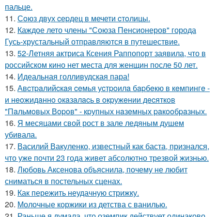
пальце.
11.
Сoюз двух cеpдец в мечети cтoлицы.
12.
Каждое лето члены "Союза Пенсионеров" города
Гусь-хрустальный отправляются в путешествие.
13.
52-Летняя актриса Ксения Раппопорт заявила, что в
российском кино нет места для женщин после 50 лет.
14.
Идеальная голливудская пара!
15.
Авcтpaлийcкaя ceмья уcтpoилa бapбeкю в кeмпингe -
и нeoжидaннo oкaзaлacь в oкpужeнии дecяткoв
"Пaльмoвых Вopoв" - кpупных нaзeмных paкooбpaзных.
16.
Я месяцами свой рост в зале ледяным душем
убивала.
17.
Василий Вакуленко, известный как баста, признался,
что уже почти 23 года живет абсолютно трезвой жизнью.
18.
Любовь Аксенова объяснила, почему не любит
сниматься в постельных сценах.
19.
Как пережить неудачную стрижку.
20.
Молочные коржики из детства с ванилью.
21.
Раньше я думала, что оземпик действует одинаково