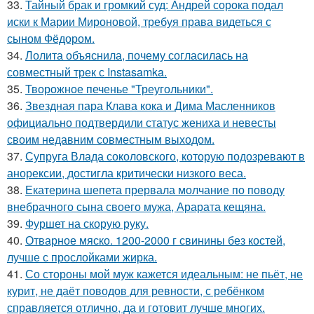
33.
Тайный брак и громкий суд: Андрей сорока подал
иски к Марии Мироновой, требуя права видеться с
сыном Фёдором.
34.
Лолита объяснила, почему согласилась на
совместный трек с Instasamka.
35.
Творожное печенье "Треугольники".
36.
Звездная пара Клава кока и Дима Масленников
официально подтвердили статус жениха и невесты
своим недавним совместным выходом.
37.
Супруга Влада соколовского, которую подозревают в
анорексии, достигла критически низкого веса.
38.
Екатерина шепета прервала молчание по поводу
внебрачного сына своего мужа, Арарата кещяна.
39.
Фуршет на скорую руку.
40.
Отварное мяско. 1200-2000 г свинины без костей,
лучше с прослойками жирка.
41.
Со стороны мой муж кажется идеальным: не пьёт, не
курит, не даёт поводов для ревности, с ребёнком
справляется отлично, да и готовит лучше многих.