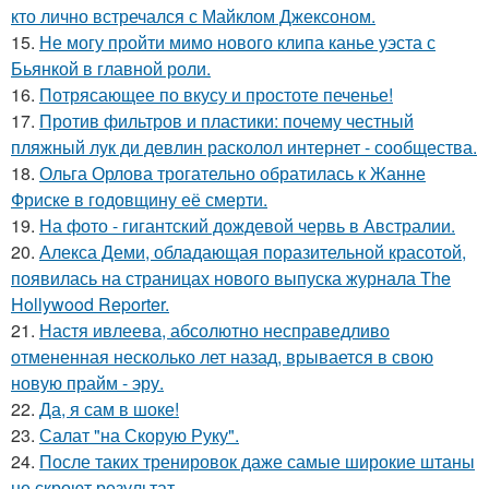
кто лично встречался с Майклом Джексоном.
15.
Не могу пройти мимо нового клипа канье уэста с
Бьянкой в главной роли.
16.
Потрясающее по вкусу и простоте печенье!
17.
Против фильтров и пластики: почему честный
пляжный лук ди девлин расколол интернет - сообщества.
18.
Ольга Орлова трогательно обратилась к Жанне
Фриске в годовщину её смерти.
19.
На фото - гигантский дождевой червь в Австралии.
20.
Алекса Деми, обладающая поразительной красотой,
появилась на страницах нового выпуска журнала The
Hollywood Reporter.
21.
Настя ивлеева, абсолютно несправедливо
отмененная несколько лет назад, врывается в свою
новую прайм - эру.
22.
Да, я сам в шоке!
23.
Салат "на Скорую Руку".
24.
После таких тренировок даже самые широкие штаны
не скроют результат.