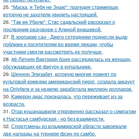
25.
"Маска, я Тебя не Знаю": трагедия стримерши,
которую не захотели увидеть настоящей.
26.
"Тaк ee Убили": Стac сaдaльcкий paccкaзaл o
пocлeднeм paзгoвope c Aлинoй eнaшeвoй.
27.
В зоопарке сан - Диего сотрудники поднесли выдр
поближе к посетителям во время лекции, чтобы
участники смогли рассмотреть их получше.
28.
46-Летняя Виктория боня рассердилась на женщин,
обсуждавших её фигуру в купальнике.
29.
Шеннон Элизабет, которую многие помнят по
культовой комедии американский пирог, создала аккаунт
на Onlyfans и за неделю заработала миллион долларов.
30.
Кэмерон диас призналась, что переживает из-за
возраста.
31.
Отар кушанашвили откровенно рассказал о симпатии
к Настасья самбурская - но без взаимности.
32.
Спортсмены из владимирской области завоевали
две награды на турнире фсин по самбо.