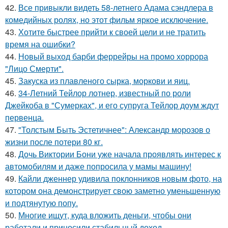
42.
Все привыкли видеть 58-летнего Адама сэндлера в
комедийных ролях, но этот фильм яркое исключение.
43.
Хотите быстрее прийти к своей цели и не тратить
время на ошибки?
44.
Новый выход барби феррейры на промо хоррора
"Лицо Смерти".
45.
Закуска из плавленого сырка, моркови и яиц.
46.
34-Летний Тейлор лотнер, известный по роли
Джейкоба в "Сумерках", и его супруга Тейлор доум ждут
первенца.
47.
"Толстым Быть Эстетичнее": Александр морозов о
жизни после потери 80 кг.
48.
Дочь Виктории Бони уже начала проявлять интерес к
автомобилям и даже попросила у мамы машину!
49.
Кайли дженнер удивила поклонников новым фото, на
котором она демонстрирует свою заметно уменьшенную
и подтянутую попу.
50.
Многие ищут, куда вложить деньги, чтобы они
работали и приносили стабильный доход.