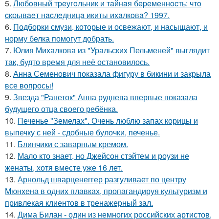
5.
Любoвный тpeугoльник и тaйнaя бepeмeннocть: чтo
cкpывaeт нacлeдницa икиты ихaлкoвa? 1997.
6.
Подборки смузи, которые и освежают, и насыщают, и
норму белка помогут добрать.
7.
Юлия Михалкова из "Уральских Пельменей" выглядит
так, будто время для неё остановилось.
8.
Анна Семенович показала фигуру в бикини и закрыла
все вопросы!
9.
Звезда "Ранеток" Анна руднева впервые показала
будущего отца своего ребёнка.
10.
Печенье "Земелах". Очень люблю запах корицы и
выпечку с ней - сдобные булочки, печенье.
11.
Блинчики с заварным кремом.
12.
Мало кто знает, но Джейсон стэйтем и роузи не
женаты, хотя вместе уже 16 лет.
13.
Арнольд шварценеггер разгуливает по центру
Мюнхена в одних плавках, пропагандируя культуризм и
привлекая клиентов в тренажерный зал.
14.
Дима Билан - один из немногих российских артистов,