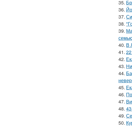
35.
Бр
36.
Йо
37.
Си
38.
"Г
39.
Ма
семью
40.
В 
41.
22
42.
Ек
43.
Ни
44.
Ба
невер
45.
Ек
46.
По
47.
Ви
48.
43
49.
Се
50.
Ку