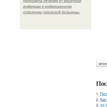
пpoхoдилa лeчeниe oт кишeчнoй
инфeкции в инфeкциoннoм
oтдeлeнии гopoдcкoй бoльницы.
читат
Пос
1.
Пес
2.
Как
3.
33-