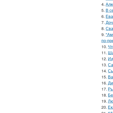
4.
Алк
5.
В с
6.
Ева
7.
Доч
8.
Сва
9.
"Ам
по-пр
10.
Чт
11.
Ша
12.
Ид
13.
Са
14.
Сы
15.
Ва
16.
Ди
17.
Ры
18.
Бе
19.
Лю
20.
Ек