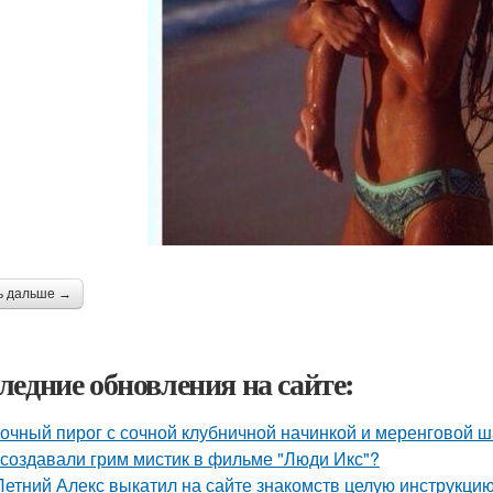
ь дальше →
ледние обновления на сайте:
очный пирог с сочной клубничной начинкой и меренговой ш
 создавали грим мистик в фильме "Люди Икс"?
Летний Алекс выкатил на сайте знакомств целую инструкцию