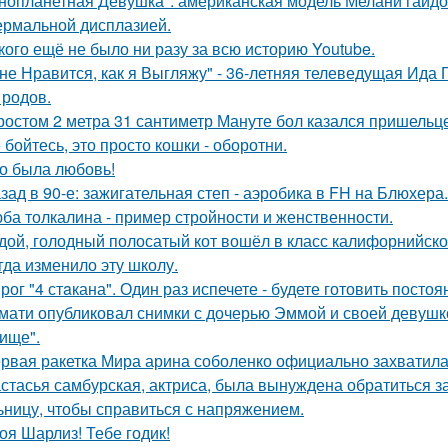
нопланетная Девушка": американская модель Мелани гайдос
ермальной дисплазией.
кого ещё не было ни разу за всю историю Youtube.
не Нравится, как я Выгляжу" - 36-летняя телеведущая Ида 
 родов.
ростом 2 метра 31 сантиметр Мануте бол казался пришельце
 бойтесь, это просто кошки - оборотни.
о была любовь!
зад в 90-е: зажигательная степ - аэробика в FH на Блюхера.
ба толкалина - пример стройности и женственности.
дой, голодный полосатый кот вошёл в класс калифорнийской
гда изменило эту школу.
рог "4 стaкана". Один раз испечете - будете готовить постоя
мати опубликовал снимки с дочерью Эммой и своей девушк
ище".
рвая ракетка Мира арина соболенко официально захватила
стасья самбурская, актриса, была вынуждена обратиться з
ьницу, чтобы справиться с напряжением.
оя Шарлиз! Тебе годик!