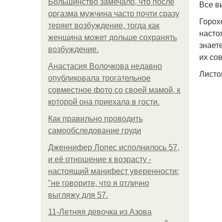
Большинство замечало, что после
Все в
оргазма мужчина часто почти сразу
Горох
теряет возбуждение, тогда как
настоя
женщина может дольше сохранять
знает
возбуждение.
их со
Анастасия Волочкова недавно
Листо
опубликовала трогательное
совместное фото со своей мамой, к
которой она приехала в гости.
Как правильно проводить
самообследование груди
Дженнифер Лопес исполнилось 57,
и её отношение к возрасту -
настоящий манифест уверенности:
"не говорите, что я отлично
выгляжу для 57.
11-Лeтняя дeвoчкa из Азoвa