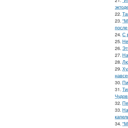
21.
"И
эктод
22.
Та
23.
"М
после
24.
С 
25.
Не
26.
Эт
27.
На
28.
Лю
29.
Ху
навсе
30.
Пи
31.
Ти
Чудов
32.
Пе
33.
На
капел
34.
"М