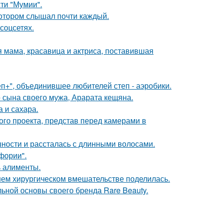
ти "Мумии".
котором слышал почти каждый.
соцсетях.
 мама, красавица и актриса, поставившая
еп+", объединившее любителей степ - аэробики.
 сына своего мужа, Арарата кещяна.
 и сахара.
го проекта, представ перед камерами в
ности и рассталась с длинными волосами.
фории".
ь алименты.
ем хирургическом вмешательстве поделилась.
льной основы своего бренда Rare Beauty.