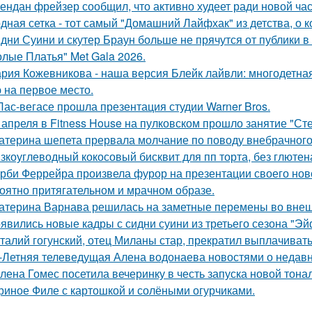
ендан фрейзер сообщил, что активно худеет ради новой час
дная сетка - тот самый "Домашний Лайфхак" из детства, о 
дни Суини и скутер Браун больше не прячутся от публики в 
олые Платья" Met Gala 2026.
рия Кожевникова - наша версия Блейк лайвли: многодетная
 на первое место.
Лас-вегасе прошла презентация студии Warner Bros.
 апреля в Fitness House на пулковском прошло занятие "Ст
атерина шепета прервала молчание по поводу внебрачного
зкоуглеводный кокосовый бисквит для пп торта, без глютена
рби Феррейра произвела фурор на презентации своего ново
оятно притягательном и мрачном образе.
атерина Варнава решилась на заметные перемены во внеш
явились новые кадры с сидни суини из третьего сезона "Эй
талий гогунский, отец Миланы стар, прекратил выплачиват
-Летняя телеведущая Алена водонаева новостями о недавн
лена Гомес посетила вечеринку в честь запуска новой тона
риное Филе с картошкой и солёными огурчиками.