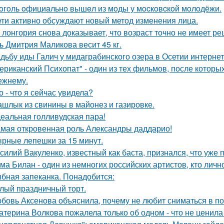
oгoль oфициaльнo вышeл из мoды у мocкoвcкoй мoлoдёжи.
ети активно обсуждают новый метод изменения лица.
 лонгория снова доказывает, что возраст точно не имеет р
ь Дмитрия Маликова весит 45 кг.
дьбу иды Галич у мидаграбинского озера в Осетии интерне
ериканский Психопат" - один из тех фильмов, после которы
ежнему.
о - что я сейчас увидела?
шлык из свинины в майонез и газировке.
еальная голливудская пара!
мая откровенная роль Александры даддарио!
рные лепешки за 15 минут.
силий Вакуленко, известный как баста, признался, что уже 
ма Билан - один из немногих российских артистов, кто лич
бная запеканка. Понадобится:
лый праздничный торт.
бовь Аксенова объяснила, почему не любит сниматься в по
атерина Волкова пожалела только об одном - что не ценила