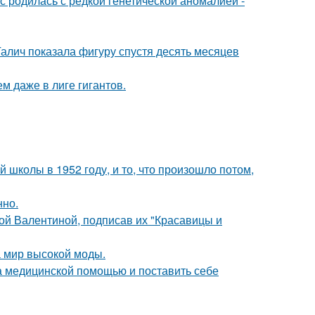
 родилась с редкой генетической аномалией -
Галич показала фигуру спустя десять месяцев
м даже в лиге гигантов.
 школы в 1952 году, и то, что произошло потом,
нно.
ой Валентиной, подписав их "Красавицы и
 мир высокой моды.
а медицинской помощью и поставить себе