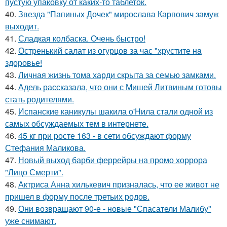
пустую упаковку от каких-то таблеток.
40.
Звезда "Папиных Дочек" мирослава Карпович замуж
выходит.
41.
Сладкая колбаска. Очень быстро!
42.
Остренький салат из огурцов за час "хрустите нa
здоровье!
43.
Личная жизнь тома харди скрыта за семью замками.
44.
Адель рассказала, что они с Мишей Литвиным готовы
стать родителями.
45.
Испанские каникулы шакила о'Нила стали одной из
самых обсуждаемых тем в интернете.
46.
45 кг при росте 163 - в сети обсуждают форму
Стефания Маликова.
47.
Новый выход барби феррейры на промо хоррора
"Лицо Смерти".
48.
Актриса Анна хилькевич призналась, что ее живот не
пришел в форму после третьих родов.
49.
Они возвращают 90-е - новые "Спасатели Малибу"
уже снимают.