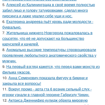
5.
Алексей из Калининграда в своё время полностью
забил лицо и голову татуировками, сделал много
пирсинга и даже удалил себе уши и нос.
6.
Екатерина андреева пьёт кровь ради молодости -
буквально.
7.
Жительница нижнего Новгорода пожаловалась в
соцсетях, что её не допускают на большинство
каруселей и качелей.
8.
Аномально высокие температуры спровоцировали
проявление любопытного анатомического свойства у
мужчин.
9.
На первый взгляд кажется, что перед вами монстр из
фильма ужасов.
10.
Анна Семенович показала фигуру в бикини и
закрыла все вопросы!
11.
Вокруг промо - арта гта 6 возник сильный слух -
игроки узнали в главной героине Габриэлу Чикин.
12.
Актриса Дженнифер кулидж обрела мировую