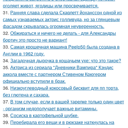
оголяет живот, ягодицы или просвечивается.
31.
Ранняя слава сделала Скарлетт йоханссон одной из
самых узнаваемых актрис голливуда, но за глянцевым
фасадом скрывалась огромная неуверенность.
32.
Обжираться и ничего не делать - для Александры
бортич это просто не вариант!
33.
Самая крошечная машинa Peelp50 была созданa в
Англии в 1962 году.
34.
Загадочная дырочка в кошачьем ухе: что это такое?
35.
Актриса из сериала "Дневники Вампира" Кэндис
аккола вместе с партнером Стивеном Крюгером
официально вступили в брак.
36.
Низкоуглеводный кокосовый бисквит для пп торта,
без глютена и сахара.
37.
В том случае, если в вашей тарелке только один цвет
- организм недополучает важные витамины.
38.
Сосиска в картофельной шубке.
39.
Перебирала его вещи и в рюкзаке наткнулась на