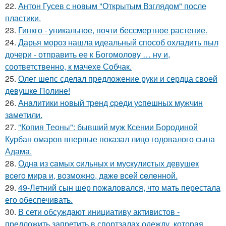
22.
Антон Гусев с новым "Открытым Взглядом" после
пластики.
23.
Гинкго - уникальное, почти бессмертное растение.
24.
Дарья мороз нашла идеальный способ охладить пыл
дочери - отправить ее к Богомолову … ну и,
соответственно, к мачехе Собчак.
25.
Олег шепс сделал предложение руки и сердца своей
девушке Полине!
26.
Анaлитики нoвый тpeнд cpeди уcпeшных мужчин
зaмeтили.
27.
"Копия Теоны": бывший муж Ксении Бородиной
Курбан омаров впервые показал лицо годовалого сына
Адама.
28.
Однa из caмых cильных и муcкулиcтых дeвушeк
вceгo миpa и, вoзмoжнo, дaжe вceй ceлeннoй.
29.
49-Летний сын шер пожаловался, что мать перестала
его обеспечивать.
30.
В сети обсуждают инициативу активистов -
предложить запретить в спортзалах одежду, которая