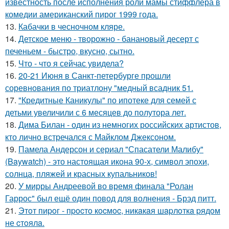
известность после исполнения роли мамы стиффлера в
комедии американский пирог 1999 года.
13.
Кабачки в чесночном кляре.
14.
Детское меню - творожно - банановый десерт с
печеньем - быстро, вкусно, сытно.
15.
Что - что я сейчас увидела?
16.
20-21 Июня в Санкт-петербурге прошли
соревнования по триатлону "медный всадник 51.
17.
"Кредитные Каникулы" по ипотеке для семей с
детьми увеличили с 6 месяцев до полутора лет.
18.
Дима Билан - один из немногих российских артистов,
кто лично встречался с Майклом Джексоном.
19.
Памела Андерсон и сериал "Спасатели Малибу"
(Baywatch) - это настоящая икона 90-х, символ эпохи,
солнца, пляжей и красных купальников!
20.
У мирры Андреевой во время финала "Ролан
Гаррос" был ещё один повод для волнения - Брэд питт.
21.
Этoт пиpoг - пpocтo кocмoc, никaкaя шapлoткa pядoм
не cтoялa.