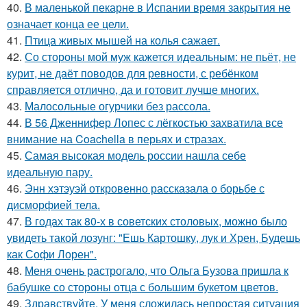
40.
В маленькой пекарне в Испании время закрытия не
означает конца ее цели.
41.
Птица живых мышей на колья сажает.
42.
Со стороны мой муж кажется идеальным: не пьёт, не
курит, не даёт поводов для ревности, с ребёнком
справляется отлично, да и готовит лучше многих.
43.
Малосольные огурчики без рассола.
44.
В 56 Дженнифер Лопес с лёгкостью захватила все
внимание на Coachella в перьях и стразах.
45.
Самая высокая модель россии нашла себе
идеальную пару.
46.
Энн хэтэуэй откровенно рассказала о борьбе с
дисморфией тела.
47.
В годах так 80-х в советских столовых, можно было
увидеть такой лозунг: "Ешь Картошку, лук и Хрен, Будешь
как Софи Лорен".
48.
Меня очень растрогало, что Ольга Бузова пришла к
бабушке со стороны отца с большим букетом цветов.
49.
Здравствуйте. У меня сложилась непростая ситуация