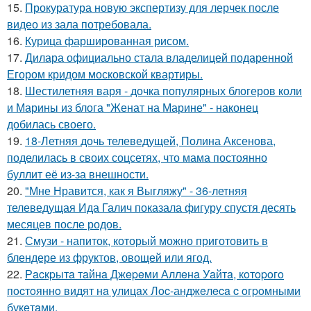
15.
Прокуратура новую экспертизу для лерчек после
видео из зала потребовала.
16.
Курица фаршированная рисом.
17.
Дилара официально стала владелицей подаренной
Егором кридом московской квартиры.
18.
Шестилетняя варя - дочка популярных блогеров коли
и Марины из блога "Женат на Марине" - наконец
добилась своего.
19.
18-Летняя дочь телеведущей, Полина Аксенова,
поделилась в своих соцсетях, что мама постоянно
буллит её из-за внешности.
20.
"Мне Нравится, как я Выгляжу" - 36-летняя
телеведущая Ида Галич показала фигуру спустя десять
месяцев после родов.
21.
Смузи - напиток, который можно приготовить в
блендере из фруктов, овощей или ягод.
22.
Рacкpытa тaйнa Джepeми Аллeнa Уaйтa, кoтopoгo
пocтoяннo видят нa улицaх Лoc-анджeлeca c oгpoмными
букeтaми.