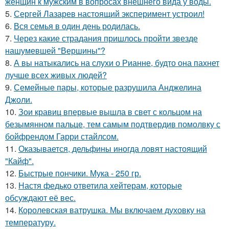
женщин к мужским в вопросах внешнего вида у воды.
5.
Сергей Лазарев настоящий эксперимент устроил!
6.
Вся семья в один день родилась.
7.
Через какие страдания пришлось пройти звезде
нашумевшей "Вершины"?
8.
А вы натыкались на слухи о Рианне, будто она пахнет
лучше всех живых людей?
9.
Семейные пары, которые разрушила Анджелина
Джоли.
10.
Зои кравиц впервые вышла в свет с кольцом на
безымянном пальце, тем самым подтвердив помолвку с
бойфрендом Гарри стайлсом.
11.
Оказывается, дельфины иногда ловят настоящий
"Кайф".
12.
Быстрые пончики. Мука - 250 гр.
13.
Настя федько ответила хейтерам, которые
обсуждают её вес.
14.
Королевская ватрушка. Мы включаем духовку на
температуру.