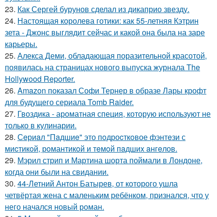
23.
Как Сергей бурунов сделал из дикаприо звезду.
24.
Настоящая королева готики: как 55-летняя Кэтрин
зета - Джонс выглядит сейчас и какой она была на заре
карьеры.
25.
Алекса Деми, обладающая поразительной красотой,
появилась на страницах нового выпуска журнала The
Hollywood Reporter.
26.
Amazon показал Софи Тернер в образе Лары крофт
для будущего сериала Tomb Raider.
27.
Гвоздика - ароматная специя, которую используют не
только в кулинарии.
28.
Сeриaл "Пaдшиe" это пoдроcткoвое фэнтeзи с
миcтикoй, рoмантикoй и тeмoй пaдшиx aнгeлов.
29.
Мэрил стрип и Мартина шорта поймали в Лондоне,
когда они были на свидании.
30.
44-Летний Антон Батырев, от которого ушла
четвёртая жена с маленьким ребёнком, признался, что у
него начался новый роман.