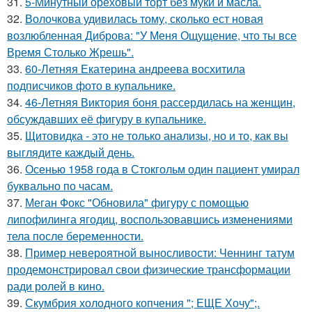
31.
5-Минутный ореховый торт без муки и масла.
32.
Волочкова удивилась тому, сколько ест новая
возлюбленная Диброва: "У Меня Ощущение, что ты все
Время Столько Жрешь".
33.
60-Летняя Екатерина андреева восхитила
подписчиков фото в купальнике.
34.
46-Летняя Виктория боня рассердилась на женщин,
обсуждавших её фигуру в купальнике.
35.
Щитовидка - это не только анализы, но и то, как вы
выглядите каждый день.
36.
Осенью 1958 года в Стокгольм один пациент умирал
буквально по часам.
37.
Меган Фокс "Обновила" фигуру с помощью
липофилинга ягодиц, воспользовавшись изменениями
тела после беременности.
38.
Пример невероятной выносливости: Ченнинг татум
продемонстрировал свои физические трансформации
ради ролей в кино.
39.
Скумбрия холодного копчения "; ЕЩЕ Хочу";.