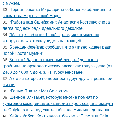
с мужем.
32.
Первая ракетка Мира арина соболенко официально
захватила мир высокой моды.
33.
"Работа над Ошибками": Анастасия Костенко снова
легла под нож ради идеального декольте.
34.
"Маска, я Тебя не Знаю": трагедия стримерши,
которую не захотели увидеть настоящей.
35.
Брендан фрейзер сообщил, что активно худеет ради
новой части "Мумии".
36.
Золотой баран и каменный лев, найденные в
гробнице на археологических раскопках гонур - депе (от
2400 до 1600 г. до н. э. ) в Туркменистане.
37.
Актеры которые не переносят друг друга в реальной
жизни.
38.
"Голые Платья" Met Gala 2026.
39.
Шеннон Элизабет, которую многие помнят по
культовой комедии американский пирог, создала аккаунт
на Onlyfans и за неделю заработала миллион долларов.
40.
Хейли бибер, Кейт хадсон, бэкхэмы: Time 100 Gala