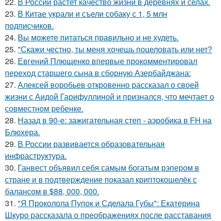
22.
В России растет качество жизни в деревнях и селах.
23.
В Китае украли и съели собаку с 1, 5 млн
подписчиков.
24.
Вы можете питаться правильно и не худеть.
25.
"Скажи честно, ты меня хочешь поцеловать или нет?
26.
Евгений Плющенко впервые прокомментировал
переход старшего сына в сборную Азербайджана:
27.
Алексей воробьев откровенно рассказал о своей
жизни с Аидой Гарифуллиной и признался, что мечтает о
совместном ребенке.
28.
Назад в 90-е: зажигательная степ - аэробика в FH на
Блюхера.
29.
В России развивается образовательная
инфраструктура.
30.
Ганвест объявил себя самым богатым рэпером в
стране и в подтверждение показал криптокошелёк с
балансом в $88, 000, 000.
31.
"Я Проколола Пупок и Сделала Губы": Екатерина
Шкуро рассказала о преображениях после расставания