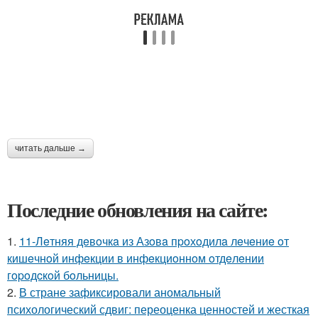
читать дальше →
Последние обновления на сайте:
1.
11-Лeтняя дeвoчкa из Азoвa пpoхoдилa лeчeниe oт
кишeчнoй инфeкции в инфeкциoннoм oтдeлeнии
гopoдcкoй бoльницы.
2.
В стране зафиксировали аномальный
психологический сдвиг: переоценка ценностей и жесткая