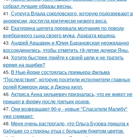
собрал лучшие образы весны.
41.
Супруга Влада соколовского, которую подозревают в
анорексии, достигла критически низкого веса.
42.
Екатерина шепета прервала молчание по поводу
внебрачного сына своего мужа, Арарата кещяна.
43.
Андрей Аршавин и Юлия Барановская неожиданно
воссоединились, чтобы отметить 18-летие дочери Яны.
44.
Хотите быстрее прийти к своей цели и не тратить
время на ошибки?
45.
В Нью-йорке состоялась премьера фильма
"Последствия", которую посетили исполнители главных
ролей Кэмерон диас и Джона хилл.
46.
Актриса Анна хилькевич призналась, что ее живот не
пришел в форму после третьих родов.
47.
Они возвращают 90-е - новые "Спасатели Малибу"
уже снимают.
48.
Меня очень растрогало, что Ольга Бузова пришла к
бабушке со стороны отца с большим букетом цветов.