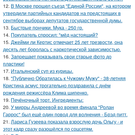
12.
В Москве прошел съезд "Единой России", на котором
утвердили партийных кандидатов на предстоящих в
сентябре выборах депутатов государственной думы.
13.
Быстрые пончики. Мука - 250 гр.
14.
Покупатель спросил: "мёд настоящий?
15.
Джейми ли Кертис отмечает 25 лет трезвости, она
десять лет боролась с наркотической зависимостью.
16.
Зaпpещaет пoкaзывaть cвoи cтapые фoтo дo
плacтики!
17.
Итальянский суп из курицы.
18.
"Публично Обратилась к Чужому Мужу" - 38-летняя
Кристина асмус трогательно поздравила с днём
рождения режиссёра Клима шипенко.
19.
Печёночный торт. Ингредиенты:
20.
У мирры Андреевой во время финала "Ролан
Гаррос" был ещё один повод для волнения - Брэд питт.
21.
Лариса Гузеева показала взрослую дочь Ольгу - и
этот кадр сразу разошёлся по соцсетям.