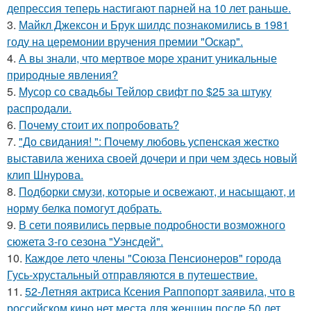
депрессия теперь настигают парней на 10 лет раньше.
3.
Майкл Джексон и Брук шилдс познакомились в 1981
году на церемонии вручения премии "Оскар".
4.
А вы знали, что мертвое море хранит уникальные
природные явления?
5.
Мусор со свадьбы Тейлор свифт по $25 за штуку
распродали.
6.
Почему стоит их попробовать?
7.
"До свидания! ": Почему любовь успенская жестко
выставила жениха своей дочери и при чем здесь новый
клип Шнурова.
8.
Подборки смузи, которые и освежают, и насыщают, и
норму белка помогут добрать.
9.
В сети появились первые подробности возможного
сюжета 3-го сезона "Уэнсдей".
10.
Каждое лето члены "Союза Пенсионеров" города
Гусь-хрустальный отправляются в путешествие.
11.
52-Летняя актриса Ксения Раппопорт заявила, что в
российском кино нет места для женщин после 50 лет.