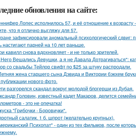
ледние обновления на сайте:
ннифер Лопес исполнилось 57, и её отношение к возрасту 
ите, что я отлично выгляжу для 57.
тране зафиксировали аномальный психологический сдвиг: п
ь настигают парней на 10 лет раньше.
ри кавилл снова вдохновляет - и не только зрителей.
 Него Вешались Девушки, а я не Давала Дотрагиваться": кат
ор со свадьбы Тейлор свифт по $25 за штуку распродали.
Летняя жена старшего сына Дэвида и Виктории бэкхем брук
 публикации нового фото.
ети разгорелся скандал вокруг молодой блогерши из Дубая.
ксандр Головин, известный кадет Макаров, делится семейн
илометров - это не опечатка!
куска "Грибочки - Боровички".
ротный салатик. 1 б. шпрот (желательно крупных).
мериканский Психопат" - один из тех фильмов, после котор
ежнему.