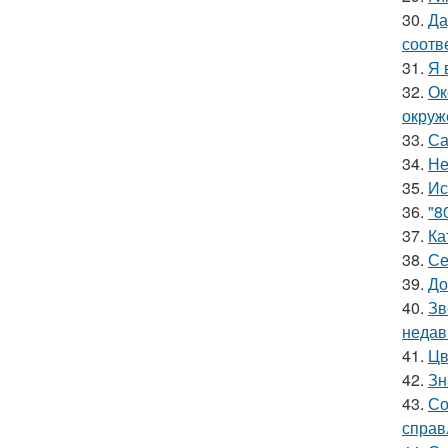
30.
Да
соотв
31.
Я 
32.
Ок
окруж
33.
Са
34.
Не
35.
Ис
36.
"8
37.
Ка
38.
Се
39.
До
40.
Зв
недав
41.
Цв
42.
Зн
43.
Со
справ