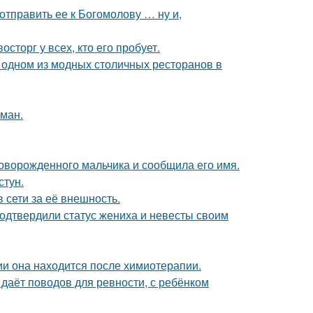
отправить ее к Богомолову … ну и,
сторг у всех, кто его пробует.
 одном из модных столичных ресторанов в
оман.
оворожденного мальчика и сообщила его имя.
стун.
 сети за её внешность.
одтвердили статус жениха и невесты своим
ии она находится после химиотерапии.
 даёт поводов для ревности, с ребёнком