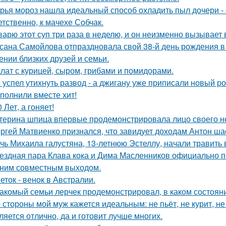
рья мороз нашла идеальный способ охладить пыл дочери - 
етственно, к мачехе Собчак.
варю этот суп три раза в неделю, и он неизменно вызывает во
сана Самойлова отпраздновала свой 38-й день рождения в
ении близких друзей и семьи.
лат с курицей, сыром, грибами и помидорами.
 успел утихнуть развод - а джигану уже приписали новый р
полнили вместе хит!
0 Лет, а гоняет!
терина шпица впервые продемонстрировала лицо своего н
ргей Матвиенко признался, что завидует доходам Антон ша
чь Михаила галустяна, 13-летнюю Эстеллу, начали травить в
ездная пара Клава кока и Дима Масленников официально п
ним совместным выходом.
еток - венок в Австралии.
акомый семьи лерчек продемонстрировал, в каком состоян
 стороны мой муж кажется идеальным: не пьёт, не курит, не
ляется отлично, да и готовит лучше многих.