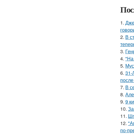
Пос
1.
Дже
говор
2.
В с
тепер
3.
Ген
4.
"На
5.
Мус
6.
31-
после
7.
В с
8.
Але
9.
9 к
10.
За
11.
Шп
12.
"А
по-пр