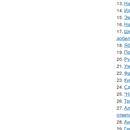
13.
На
14.
Ид
15.
Эм
16.
На
17.
Ше
добил
18.
Яб
19.
Пр
20.
Ру
21.
Уз
22.
Фа
23.
Ку
24.
Сд
25.
"Н
26.
Тр
27.
Ал
отмет
28.
Ан
29.
Ги