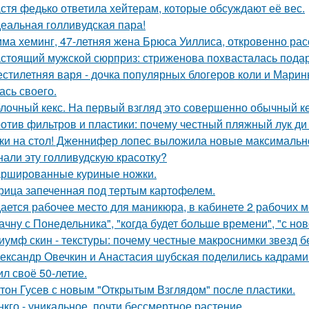
стя федько ответила хейтерам, которые обсуждают её вес.
еальная голливудская пара!
ма хеминг, 47-летняя жена Брюса Уиллиса, откровенно рас
стоящий мужской сюрприз: стриженова похвасталась пода
стилетняя варя - дочка популярных блогеров коли и Марины
ась своего.
лочный кекс. На первый взгляд это совершенно обычный ке
отив фильтров и пластики: почему честный пляжный лук ди 
ки на стол! Дженнифер лопес выложила новые максимальн
нали эту голливудскую красотку?
ршированные куриные ножки.
рица запеченная под тертым картофелем.
ается рабочее место для маникюра, в кабинете 2 рабочих 
ачну с Понедельника", "когда будет больше времени", "с но
иумф скин - текстуры: почему честные макроснимки звезд 
ександр Овечкин и Анастасия шубская поделились кадрами
ил своё 50-летие.
тон Гусев с новым "Открытым Взглядом" после пластики.
нкго - уникальное, почти бессмертное растение.