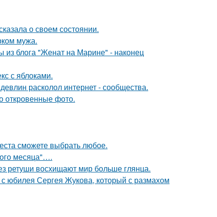
сказала о своем состоянии.
рком мужа.
 из блога "Женат на Марине" - наконец
кс с яблоками.
девлин расколол интернет - сообщества.
о откровенные фото.
места сможете выбрать любое.
вого месяца"….
без ретуши восхищают мир больше глянца.
 с юбилея Сергея Жукова, который с размахом