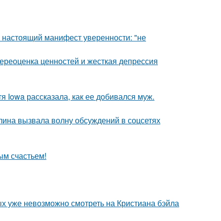
- настоящий манифест уверенности: "не
ереоценка ценностей и жесткая депрессия
я Iowa рассказала, как ее добивался муж.
лина вызвала волну обсуждений в соцсетях
ым счастьем!
ых уже невозможно смотреть на Кристиана бэйла