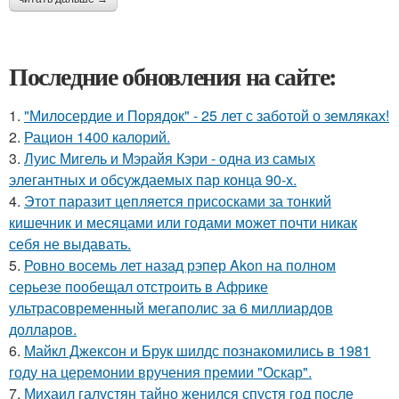
Последние обновления на сайте:
1.
"Милосердие и Порядок" - 25 лет с заботой о земляках!
2.
Рацион 1400 калорий.
3.
Луис Мигель и Мэрайя Кэри - одна из самых
элегантных и обсуждаемых пар конца 90-х.
4.
Этот паразит цепляется присосками за тонкий
кишечник и месяцами или годами может почти никак
себя не выдавать.
5.
Ровно восемь лет назад рэпер Akon на полном
серьезе пообещал отстроить в Африке
ультрасовременный мегаполис за 6 миллиардов
долларов.
6.
Майкл Джексон и Брук шилдс познакомились в 1981
году на церемонии вручения премии "Оскар".
7.
Михаил галустян тайно женился спустя год после