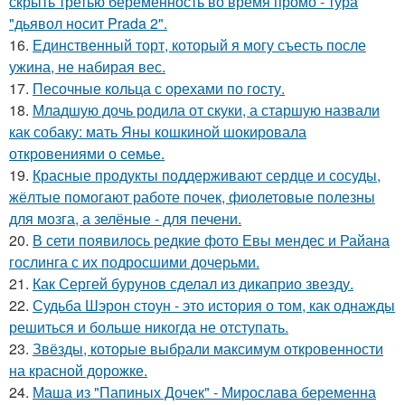
скрыть третью беременность во время промо - тура
"дьявол носит Prada 2".
16.
Единственный торт, который я могу съесть после
ужина, не набирая вес.
17.
Песочные кольца с орехами по госту.
18.
Младшую дочь родила от скуки, а старшую назвали
как собаку: мать Яны кошкиной шокировала
откровениями о семье.
19.
Красные продукты поддерживают сердце и сосуды,
жёлтые помогают работе почек, фиолетовые полезны
для мозга, а зелёные - для печени.
20.
В сети появилось редкие фото Евы мендес и Райана
гослинга с их подросшими дочерьми.
21.
Как Сергей бурунов сделал из дикаприо звезду.
22.
Судьба Шэрон стоун - это история о том, как однажды
решиться и больше никогда не отступать.
23.
Звёзды, которые выбрали максимум откровенности
на красной дорожке.
24.
Маша из "Папиных Дочек" - Мирослава беременна