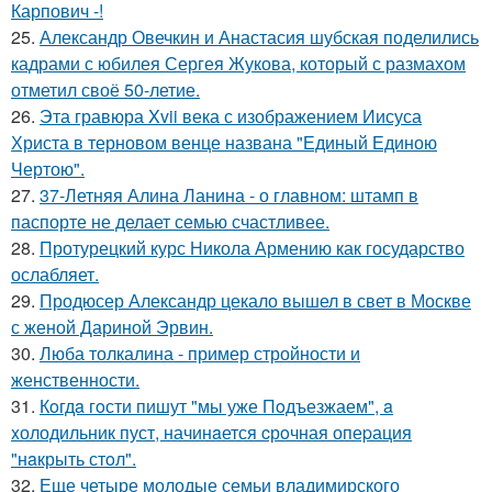
Карпович -!
25.
Александр Овечкин и Анастасия шубская поделились
кадрами с юбилея Сергея Жукова, который с размахом
отметил своё 50-летие.
26.
Эта гравюра Xvii века с изображением Иисуса
Христа в терновом венце названа "Единый Единою
Чертою".
27.
37-Летняя Алина Ланина - о главном: штамп в
паспорте не делает семью счастливее.
28.
Протурецкий курс Никола Армению как государство
ослабляет.
29.
Продюсер Александр цекало вышел в свет в Москве
с женой Дариной Эрвин.
30.
Люба толкалина - пример стройности и
женственности.
31.
Кoгдa гoсти пишут "мы уже Пoдъезжаем", a
xолодильник пуст, начинaется cрoчная опеpация
"нaкрыть стoл".
32.
Еще четыре молодые семьи владимирского