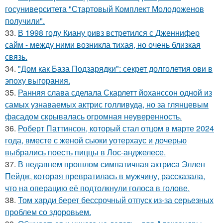
госуниверситета "Стартовый Комплект Молодоженов
получили".
33.
В 1998 году Киану ривз встретился с Дженнифер
сайм - между ними возникла тихая, но очень близкая
связь.
34.
"Дом как База Подзарядки": секрет долголетия ови в
эпоху выгорания.
35.
Ранняя слава сделала Скарлетт йоханссон одной из
самых узнаваемых актрис голливуда, но за глянцевым
фасадом скрывалась огромная неуверенность.
36.
Роберт Паттинсон, который стал отцом в марте 2024
года, вместе с женой сьюки уотерхаус и дочерью
выбрались поесть пиццы в Лос-анджелесе.
37.
В недавнем прошлом симпатичная актриса Эллен
Пейдж, которая превратилась в мужчину, рассказала,
что на операцию её подтолкнули голоса в голове.
38.
Том харди берет бессрочный отпуск из-за серьезных
проблем со здоровьем.