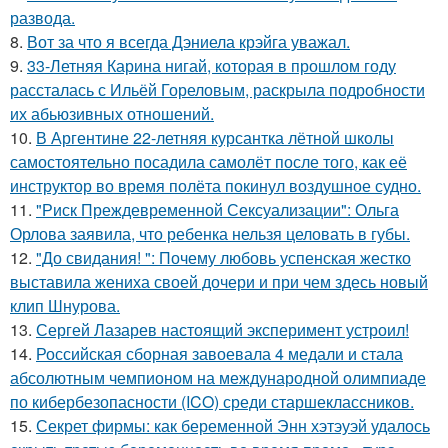
развода.
8.
Вот за что я всегда Дэниела крэйга уважал.
9.
33-Летняя Карина нигай, которая в прошлом году
рассталась с Ильёй Гореловым, раскрыла подробности
их абьюзивных отношений.
10.
В Аргентине 22-летняя курсантка лётной школы
самостоятельно посадила самолёт после того, как её
инструктор во время полёта покинул воздушное судно.
11.
"Риск Преждевременной Сексуализации": Ольга
Орлова заявила, что ребенка нельзя целовать в губы.
12.
"До свидания! ": Почему любовь успенская жестко
выставила жениха своей дочери и при чем здесь новый
клип Шнурова.
13.
Сергей Лазарев настоящий эксперимент устроил!
14.
Российская сборная завоевала 4 медали и стала
абсолютным чемпионом на международной олимпиаде
по кибербезопасности (ICO) среди старшеклассников.
15.
Секрет фирмы: как беременной Энн хэтэуэй удалось