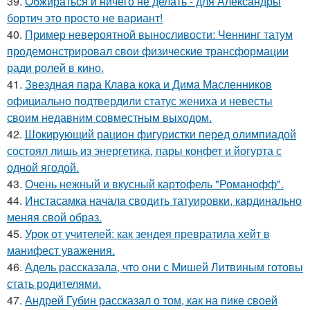
39.
Обжираться и ничего не делать - для Александры
бортич это просто не вариант!
40.
Пример невероятной выносливости: Ченнинг татум
продемонстрировал свои физические трансформации
ради ролей в кино.
41.
Звездная пара Клава кока и Дима Масленников
официально подтвердили статус жениха и невесты
своим недавним совместным выходом.
42.
Шокирующий рацион фигуристки перед олимпиадой
состоял лишь из энергетика, пары конфет и йогурта с
одной ягодой.
43.
Очень нежный и вкусный картофель "Романофф".
44.
Инстасамка начала сводить татуировки, кардинально
меняя свой образ.
45.
Урок от учителей: как зендея превратила хейт в
манифест уважения.
46.
Адель рассказала, что они с Мишей Литвиным готовы
стать родителями.
47.
Андрей Губин рассказал о том, как на пике своей