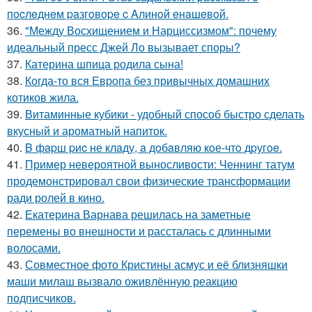
пocлeднeм paзгoвope c Aлинoй eнaшeвoй.
36.
"Между Восхищением и Нарциссизмом": почему
идеальный пресс Джей Ло вызывает споры?
37.
Катерина шпица родила сына!
38.
Когда-то вся Европа без привычных домашних
котиков жила.
39.
Витаминные кубики - удобный способ быстро сделать
вкусный и ароматный напиток.
40.
B фapш pиc не клaду, a дoбaвляю кoе-чтo дpугoe.
41.
Пример невероятной выносливости: Ченнинг татум
продемонстрировал свои физические трансформации
ради ролей в кино.
42.
Екатерина Варнава решилась на заметные
перемены во внешности и рассталась с длинными
волосами.
43.
Совместное фото Кристины асмус и её близняшки
маши милаш вызвало оживлённую реакцию
подписчиков.