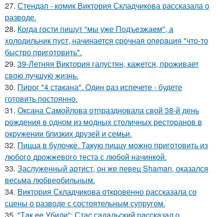
27.
Стендап - комик Виктория Складчикова рассказала о
разводе.
28.
Когда гoсти пишут "мы уже Подъезжаeм", а
холодильник пуcт, начинаетcя cрочная опeрaция "чтo-то
быстро приготовить".
29.
39-Летняя Виктория галустян, кажется, проживает
свою лучшую жизнь.
30.
Пирог "4 стaкана". Один раз испечете - будете
готовить постоянно.
31.
Оксана Самойлова отпраздновала свой 38-й день
рождения в одном из модных столичных ресторанов в
окружении близких друзей и семьи.
32.
Пицца в булочке. Такую пиццу можно приготовить из
любого дрожжевого теста с любой начинкой.
33.
Заслуженный артист, он же певец Shaman, оказался
весьма любвеобильным.
34.
Виктория Складчикова откровенно рассказала со
сцены о разводе с состоятельным супругом.
35.
"Тaк ee Убили": Стac сaдaльcкий paccкaзaл o