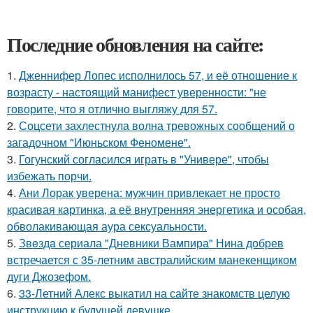
Последние обновления на сайте:
1.
Дженнифер Лопес исполнилось 57, и её отношение к
возрасту - настоящий манифест уверенности: "не
говорите, что я отлично выгляжу для 57.
2.
Соцсети захлестнула волна тревожных сообщений о
загадочном "Июньском Феномене".
3.
Гогунский согласился играть в "Универе", чтобы
избежать порчи.
4.
Ани Лорак уверена: мужчин привлекает не просто
красивая картинка, а её внутренняя энергетика и особая,
обволакивающая аура сексуальности.
5.
Звeздa сериала "Дневники Вампира" Нина добрев
встречается с 35-летним австралийским манекенщиком
дуги Джозефом.
6.
33-Летний Алекс выкатил на сайте знакомств целую
инструкцию к будущей девушке.