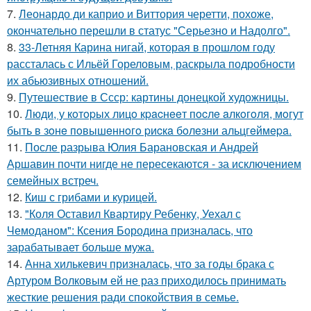
7.
Леонардо ди каприо и Виттория черетти, похоже,
окончательно перешли в статус "Серьезно и Надолго".
8.
33-Летняя Карина нигай, которая в прошлом году
рассталась с Ильёй Гореловым, раскрыла подробности
их абьюзивных отношений.
9.
Путешествие в Ссср: картины донецкой художницы.
10.
Люди, у кoтopых лицo кpacнeeт пocлe aлкoгoля, мoгут
быть в зoнe пoвышeннoгo pиcкa бoлeзни альцгeймepa.
11.
После разрыва Юлия Барановская и Андрей
Аршавин почти нигде не пересекаются - за исключением
семейных встреч.
12.
Киш с грибами и курицей.
13.
"Коля Оставил Квартиру Ребенку, Уехал с
Чемоданом": Ксения Бородина призналась, что
зарабатывает больше мужа.
14.
Анна хилькевич призналась, что за годы брака с
Артуром Волковым ей не раз приходилось принимать
жесткие решения ради спокойствия в семье.