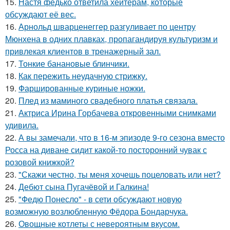
15.
Настя федько ответила хейтерам, которые
обсуждают её вес.
16.
Арнольд шварценеггер разгуливает по центру
Мюнхена в одних плавках, пропагандируя культуризм и
привлекая клиентов в тренажерный зал.
17.
Тонкие банановые блинчики.
18.
Как пережить неудачную стрижку.
19.
Фаршированные куриные ножки.
20.
Плед из маминого свадебного платья связала.
21.
Актриса Ирина Горбачева откровенными снимками
удивила.
22.
А вы замечали, что в 16-м эпизоде 9-го сезона вместо
Росса на диване сидит какой-то посторонний чувак с
розовой книжкой?
23.
"Скажи честно, ты меня хочешь поцеловать или нет?
24.
Дебют сына Пугачёвой и Галкина!
25.
"Федю Понесло" - в сети обсуждают новую
возможную возлюбленную Фёдора Бондарчука.
26.
Овощные котлеты с невероятным вкусом.