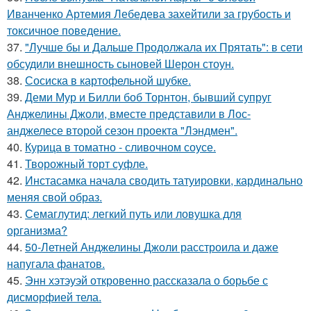
Иванченко Артемия Лебедева захейтили за грубость и
токсичное поведение.
37.
"Лучше бы и Дальше Продолжала их Прятать": в сети
обсудили внешность сыновей Шерон стоун.
38.
Сосиска в картофельной шубке.
39.
Деми Мур и Билли боб Торнтон, бывший супруг
Анджелины Джоли, вместе представили в Лос-
анджелесе второй сезон проекта "Лэндмен".
40.
Курица в томатно - сливочном соусе.
41.
Творожный торт суфле.
42.
Инстасамка начала сводить татуировки, кардинально
меняя свой образ.
43.
Семаглутид: легкий путь или ловушка для
организма?
44.
50-Летней Анджелины Джоли расстроила и даже
напугала фанатов.
45.
Энн хэтэуэй откровенно рассказала о борьбе с
дисморфией тела.