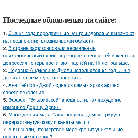
Последние обновления на сайте:
1.
С 2021 года передвижные центры здоровья выезжают
на предприятия владимирской области.
2.
В стране зафиксировали аномальный
психологический сдвиг: переоценка ценностей и жесткая
депрессия теперь настигают парней на 10 лет раньше.
3.
Недавно Анджелине Джоли исполнился 51 год … и я
до сих пор не могу в это поверить.
4.
Аня Тейлор - Джой - одна из самых ярких актрис
своего поколения.
5.
Эффект "Эльфийской" внешности: как похудение
изменило Дарину Эрвин.
6.
Многодетная мать Саша зверева демонстрирует
перерастянутую кожу и канаты мышц.
7.
А вы знали, что мертвое море хранит уникальные
природные явления?