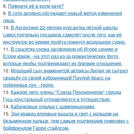
8.
Помните её в роли кати?
9.
В сети активно обсуждают новый метод изменения
лица.
10.
В Аргентине 22-летняя курсантка лётной школы
самостоятельно посадила самолёт после того, как её
инструктор во время полёта покинул воздушное судно.
11.
В соцсетях снова заговорили об Игоре синяке и
Егоре криде - на этот раз из-за романтических фото,
которые якобы подтверждают их близкие отношения.
12.
Младший сын знаменитой актрисы Дилан ли сыграл
свадьбу со своей избранницей Паулой брасс на
побережье сен - тропе.
13.
Каждое лето члены "Союза Пенсионеров" города
Гусь-хрустальный отправляются в путешествие.
14.
Кабачковые оладьи с шампиньонами.
15.
Зои кравиц впервые вышла в свет с кольцом на
безымянном пальце, тем самым подтвердив помолвку с
бойфрендом Гарри стайлсом.