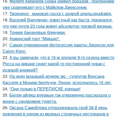
16.
Филипп Киркоров снова удивил образом - поклонники
уже сравнивают его с Майклом Джексоном.
17.
Творожно - маковая пасха с цедрой апельсина&мёд.
18.
Василий Вакуленко, известный как баста, признался,
что уже почти 23 года живет абсолютно трезвой жизнью.
19.
Тонкие банановые блинчики.
20.
Армянский торт "Микадо".
21.
Самая откровенная фотосессия дакоты Джонсон для
Calvin Klein.
22.
А вы замечали, что в 16-м эпизоде 9-го сезона вместо
Росса на диване сидит какой-то посторонний чувак с
розовой книжкой?
23.
На днях младшей дочери экс - супругов Венсана
Касселя и Моники беллуччи, Леони, исполнилось 16 лет.
24.
"Они только в ПЕРЕПИСКЕ хороши!
25.
Билли айлиш впервые так откровенно рассказала о
жизни с синдромом туретта.
26.
Оксана Самойлова отпраздновала свой 38-й день
рождения в одном из модных столичных ресторанов в