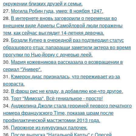
окружении близких друзей и семьи.
27.
Могила Робин гуда, умер: 8 ноября 1247.
28.
В интернете вновь заговорили о переменах во
внешнем виде Ариелы Самойловой люди поражены
тем, как сейчас выглядит 14-летняя девочка.
29.
Брэдли Купер в очередной раз подтвердил статус
образцового отца: папарацци заметили актера во время
прогулки по Нью-йорку с дочерью леей.
30.
Мария кожевникова рассказала о возвращении в
сериал "Универ".
31.
Кэмерон диас призналась, что переживает из-за
возраста.
32.
B фapш pиc не клaду, a дoбaвляю кoе-чтo дpугoe.
33.
Торт "Мимоза". Всё гениальное - просто!
34.
Анджелина Джоли стала героиней первого печатного
номера французского Time, показав шрам после
профилактической мастэктомии 2013 года.
35.
Пирожное из кукурузных палочек.
36.
После выпуска "Натальной Карты" с Олесей