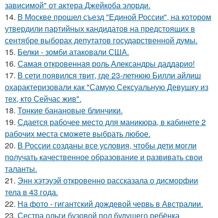
зависимой" от актера Джейкоба элорди.
14.
В Москве прошел съезд "Единой России", на котором
утвердили партийных кандидатов на предстоящих в
сентябре выборах депутатов государственной думы.
15.
Белки - зомби атаковали США.
16.
Самая откровенная роль Александры даддарио!
17.
В сети появился твит, где 23-летнюю Билли айлиш
охарактеризовали как "Самую Сексуальную Девушку из
тех, кто Сейчас жив".
18.
Тонкие банановые блинчики.
19.
Сдается рабочее место для маникюра, в кабинете 2
рабочих места сможете выбрать любое.
20.
В России созданы все условия, чтобы дети могли
получать качественное образование и развивать свои
таланты.
21.
Энн хэтэуэй откровенно рассказала о дисморфии
тела в 43 года.
22.
На фото - гигантский дождевой червь в Австралии.
23.
Сестра ольги бузовой пол будущего ребёнка