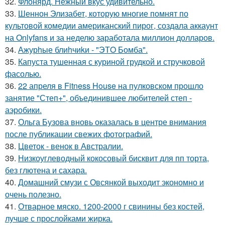
32.
Флонярд. Нежный вкус удивительно.
33.
Шеннон Элизабет, которую многие помнят по
культовой комедии американский пирог, создала аккаунт
на Onlyfans и за неделю заработала миллион долларов.
34.
Ажурhые блиhчиkи - "ЭТO Бомба".
35.
Капуста тушенная с куриной грудкой и стручковой
фасолью.
36.
22 апреля в Fitness House на пулковском прошло
занятие "Степ+", объединившее любителей степ -
аэробики.
37.
Ольга Бузова вновь оказалась в центре внимания
после публикации свежих фотографий.
38.
Цветок - венок в Австралии.
39.
Низкоуглеводный кокосовый бисквит для пп торта,
без глютена и сахара.
40.
Домашний смузи с Овсянкой выходит экономно и
очень полезно.
41.
Отварное мяско. 1200-2000 г свинины без костей,
лучше с прослойками жирка.