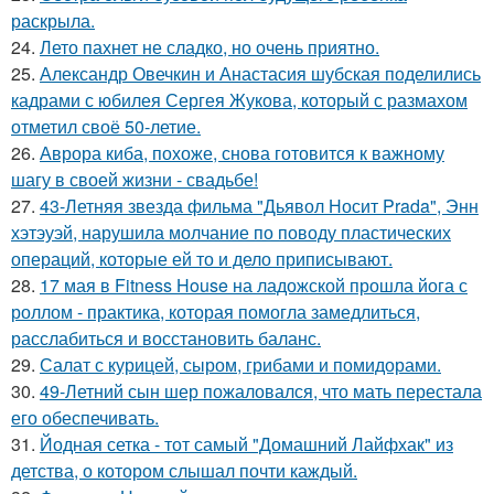
раскрыла.
24.
Лето пахнет не сладко, но очень приятно.
25.
Александр Овечкин и Анастасия шубская поделились
кадрами с юбилея Сергея Жукова, который с размахом
отметил своё 50-летие.
26.
Аврора киба, похоже, снова готовится к важному
шагу в своей жизни - свадьбе!
27.
43-Летняя звезда фильма "Дьявол Носит Prada", Энн
хэтэуэй, нарушила молчание по поводу пластических
операций, которые ей то и дело приписывают.
28.
17 мая в Fitness House на ладожской прошла йога с
роллом - практика, которая помогла замедлиться,
расслабиться и восстановить баланс.
29.
Салат с курицей, сыром, грибами и помидорами.
30.
49-Летний сын шер пожаловался, что мать перестала
его обеспечивать.
31.
Йодная сетка - тот самый "Домашний Лайфхак" из
детства, о котором слышал почти каждый.