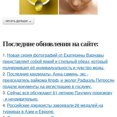
читать дальше →
Последние обновления на сайте:
1.
Новая серия фотографий от Екатерины Варнавы
представляет собой яркий и стильный образ, который
подчеркивает её индивидуальность и чувство моды.
2.
Последние кандидаты. Анна саминь, экс -
председатель райкома Кпрф, и эколог Рафаэль Петросян
подали документы на регистрацию в госдуму.
3.
Сейчас все обсуждают 61-летнюю Паулину поризкову
- и неудивительно.
4.
Российские дзюдоисты завоевали 26 медалей на
турнирах в Азии и Европе.