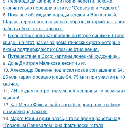
5.
Леонардо ди каприо и Виттория черетти, похоже,
окончательно перешли в статус "Серьезно и Надолго".
6.
Пока все обсуждали наряды зендеи и Энн хэтэуэй,
Шарлиз терон просто вышла в образе, который заставил
забыть обо всех остальных.
7.
В соцсетях снова заговорили об Игоре синяке и Егоре
криде - на этот раз из-за романтических фото, которые
якобы подтверждают их близкие отношения.
8.
Путешествие в Ссср: картины донецкой художницы.
9.
Дочь Дмитрия Маликова весит 45 кг.
10.
Александр Овечкин подписал новое соглашение: $4,
25 млн гарантировано и ещё $4, 75 млн при участии в 10
матчах.
11.
ИИ создал портрет идеальной женщины - и результат
удивил!
12.
Как Меган Фокс и шайа лабаф переиграли графику
на миллиард баксов.
13.
Марго Робби призналась, что во время работы над
"Грозовым Перевалом" она фактически "стала