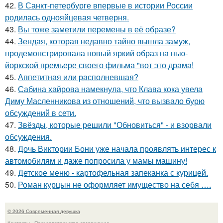
42.
В Санкт-петербурге впервые в истории России
родилась однояйцевая четверня.
43.
Вы тоже заметили перемены в её образе?
44.
Зендая, которая недавно тайно вышла замуж,
продемонстрировала новый яркий образ на нью-
йоркской премьере своего фильма "вот это драма!
45.
Аппетитная или располневшая?
46.
Сабина хайрова намекнула, что Клава кока увела
Диму Масленникова из отношений, что вызвало бурю
обсуждений в сети.
47.
Звёзды, которые решили "Обновиться" - и взорвали
обсуждения.
48.
Дочь Виктории Бони уже начала проявлять интерес к
автомобилям и даже попросила у мамы машину!
49.
Детское меню - картофельная запеканка с курицей.
50.
Роман курцын не оформляет имущество на себя ….
© 2026 Современная девушка