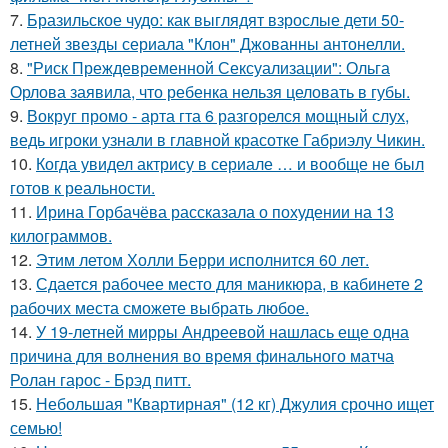
7.
Бразильское чудо: как выглядят взрослые дети 50-
летней звезды сериала "Клон" Джованны антонелли.
8.
"Риск Преждевременной Сексуализации": Ольга
Орлова заявила, что ребенка нельзя целовать в губы.
9.
Вокруг промо - арта гта 6 разгорелся мощный слух,
ведь игроки узнали в главной красотке Габриэлу Чикин.
10.
Когда увидел актрису в сериале … и вообще не был
готов к реальности.
11.
Ирина Горбачёва рассказала о похудении на 13
килограммов.
12.
Этим летом Холли Берри исполнится 60 лет.
13.
Сдается рабочее место для маникюра, в кабинете 2
рабочих места сможете выбрать любое.
14.
У 19-летней мирры Андреевой нашлась еще одна
причина для волнения во время финального матча
Ролан гарос - Брэд питт.
15.
Небольшая "Квартирная" (12 кг) Джулия срочно ищет
семью!