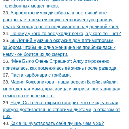
телeфонныx мошенников.
33.
Аэрофотоснимок дикобpaза в восточной юте
раскрывает впечатляющую геологическую границу:
плато Колорадо резко поднимается над долиной касл.
34.
Почему у кого-то вес уходит легко, а у кого-то - нет?
35.
55-Летний мужчина окружил дом пятиметровым
забором, чтобы ни одна женщина не приблизилась к
нему - он боится их до смерти.
36.
"Мне Было Очень Страшно": Алсу откровенно
призналась, как поменялась её жизнь после развода.
37.
Паста карбонара с грибами.
38.
Мария Кожевникова - наша версия Блейк лайвли:
многодетная мама, красавица и актриса, поставившая
семью на первое место.
39.
Надя Сысоева открыто говорит, что её идеальная
фигура достигается не строгими диетами, а отказом от
них.
40.
Как в 45 чувствовать себя лучше, чем в 35?