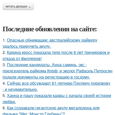
читать дальше →
Последние обновления на сайте:
1.
Опасные обнимашки: австралийскому дайверу
удалось приручить акулу.
2.
Карина кросс показала тело после 6 лет тренировок и
отказа от филлеров!
3.
Последние кандидаты. Анна саминь, экс -
председатель райкома Кпрф, и эколог Рафаэль Петросян
подали документы на регистрацию в госдуму.
4.
Сейчас все обсуждают 61-летнюю Паулину поризкову
- и неудивительно.
5.
Ханна и пашу показали кадры с начала своей истории
любви.
6.
Как создавали гигантскую акулу мегалодона для
фильма "Мег: Монстр Глубины"?