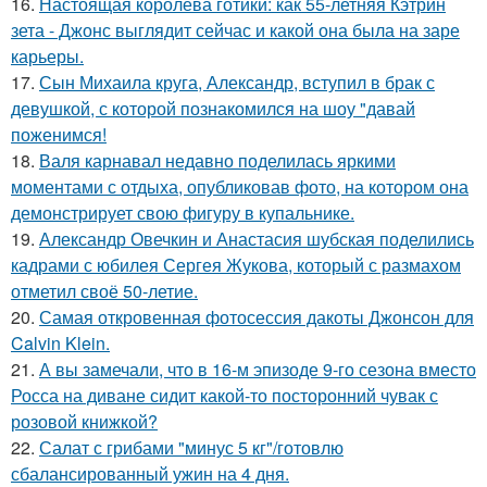
16.
Настоящая королева готики: как 55-летняя Кэтрин
зета - Джонс выглядит сейчас и какой она была на заре
карьеры.
17.
Сын Михаила круга, Александр, вступил в брак с
девушкой, с которой познакомился на шоу "давай
поженимся!
18.
Валя карнавал недавно поделилась яркими
моментами с отдыха, опубликовав фото, на котором она
демонстрирует свою фигуру в купальнике.
19.
Александр Овечкин и Анастасия шубская поделились
кадрами с юбилея Сергея Жукова, который с размахом
отметил своё 50-летие.
20.
Самая откровенная фотосессия дакоты Джонсон для
Calvin Klein.
21.
А вы замечали, что в 16-м эпизоде 9-го сезона вместо
Росса на диване сидит какой-то посторонний чувак с
розовой книжкой?
22.
Салат с грибами "минус 5 кг"/готовлю
сбалансированный ужин на 4 дня.