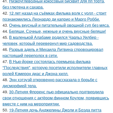
41.
Низкоуглеводный кокосовый бисквит для пп торта,
без глютена и сахара.
42.
12 лет назад на съёмках фильма волк с уолл - стрит
познакомились Леонардо ди каприо и Марго Робби.
43.
Очень вкусный и питательный овощной суп без мяса.
44.
Беляши. Сочные, нежные и очень вкусные беляши!
45.
В маленькой Алабаме родился Чарльз Уилбер -
человек, который перевернул мир садоводства.
46.
Разрыв адель и Михаила Литвина спровоцировал
настоящий переполох в сети.
47.
В Нью-йорке состоялась премьера фильма
"Последствия", которую посетили исполнители главных
ролей Кэмерон диас и Джона хилл.
48.
Энн хэтэуэй откровенно рассказала о борьбе с
дисморфией тела.
49.
30-Летняя Флоренс пью официально подтвердила
свои отношения с актёром финном Коулом, появившись
вместе с ним на мероприятии.
50.
19-Летняя дочь Анджелины Джоли и Брэда питта