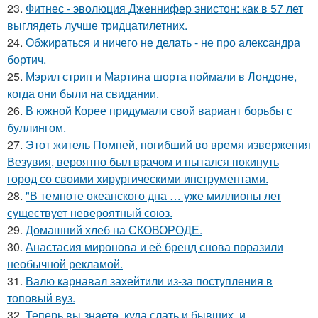
23.
Фитнес - эволюция Дженнифер энистон: как в 57 лет
выглядеть лучше тридцатилетних.
24.
Обжираться и ничего не делать - не про александра
бортич.
25.
Мэрил стрип и Мартина шорта поймали в Лондоне,
когда они были на свидании.
26.
В южной Корее придумали свой вариант борьбы с
буллингом.
27.
Этот житель Помпей, погибший во время извержения
Везувия, вероятно был врачом и пытался покинуть
город со своими хирургическими инструментами.
28.
"В темноте океанского дна … уже миллионы лет
существует невероятный союз.
29.
Домашний хлеб на СКОВОРОДЕ.
30.
Анастасия миронова и её бренд снова поразили
необычной рекламой.
31.
Валю карнавал захейтили из-за поступления в
топовый вуз.
32.
Теперь вы знaетe, куда слать и бывших, и