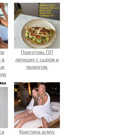
ли
Приготовь ПП
 в
лепешку с сыром и
це
творогом.
мую
зали
с
са
Кристина асмус