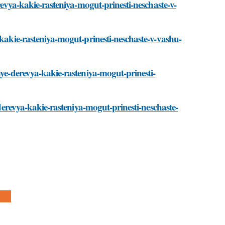
erevya-kakie-rasteniya-mogut-prinesti-neschaste-v-
-kakie-rasteniya-mogut-prinesti-neschaste-v-vashu-
nye-derevya-kakie-rasteniya-mogut-prinesti-
-derevya-kakie-rasteniya-mogut-prinesti-neschaste-