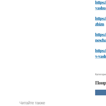
https:
vashu
https:
zhizn
https:
nescha
https:
v-vas
Категори
Понр
Читайте также