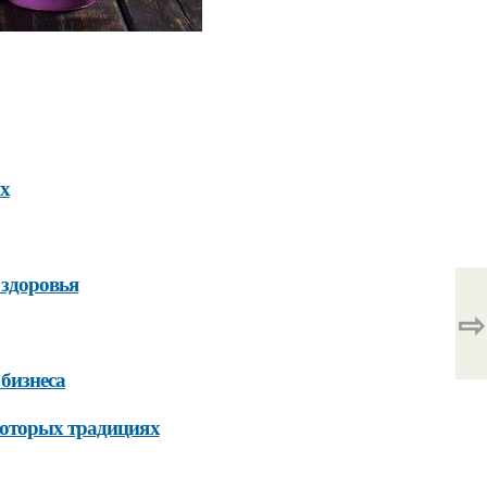
х
 здоровья
⇨
бизнеса
которых традициях