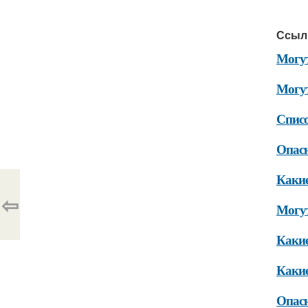
Ссыл
Могут
Могут
Списо
Опасн
Какие
⇦
Могут
Какие
Какие
Опас