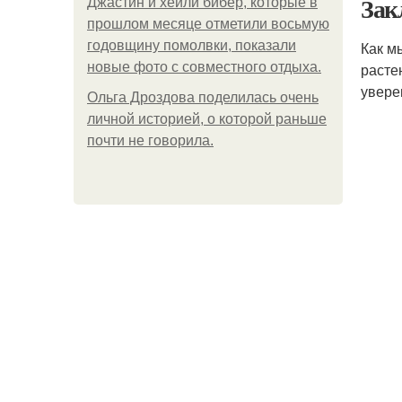
Зак
Джастин и хейли бибер, которые в
прошлом месяце отметили восьмую
годовщину помолвки, показали
Как м
новые фото с совместного отдыха.
расте
увере
Ольга Дроздова поделилась очень
личной историей, о которой раньше
почти не говорила.