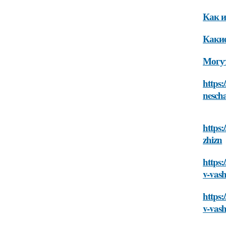
Как и
Какие
Могут
https:
nescha
https:
zhizn
https:
v-vas
https:
v-vas