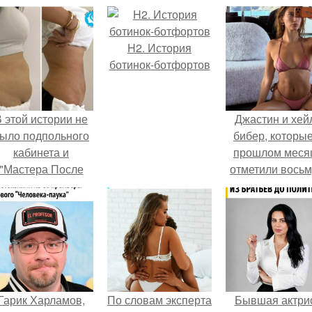
H2. История
ботинок-ботфортов
 этой истории не
Джастин и хей
ыло подпольного
бибер, которые
кабинета и
прошлом меся
"Мастера После
отметили вось
Двухнедельных
годовщину
Курсов".
помолвки, пока
новые фото 
совместного
отдыха.
Гарик Харламов,
По словам эксперта
Бывшая актри