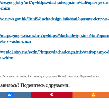
//cse.google.by/url?q=https://dachadesign.info/stati/opasnye-d
-zhizn
//sc.news.gov.hk/TuniS/dachadesign.info/stati/opasnye-derevya
//maps.google.co.mz/url?q=https://dachadesign.info/stati/opas
ste-v-vashu-zhizn
//wctdc1.sitey.me/s/cdn/?https://dachadesign.info/stati/opasnye
hu-zhizn
и:
Опасные растения
,
Растения для здоровья
,
Белый сальсаль
,
Ядовитый плющ
авилось? Поделитесь с друзьями!