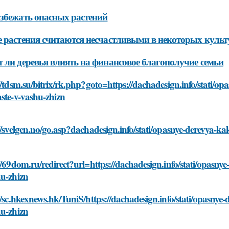
збежать опасных растений
 растения считаются несчастливыми в некоторых культ
 ли деревья влиять на финансовое благополучие семьи
//tdsm.su/bitrix/rk.php?goto=https://dachadesign.info/stati/op
ste-v-vashu-zhizn
//svelgen.no/go.asp?dachadesign.info/stati/opasnye-derevya-ka
//69dom.ru/redirect?url=https://dachadesign.info/stati/opasnye
hu-zhizn
//sc.hkexnews.hk/TuniS/https://dachadesign.info/stati/opasnye-
hu-zhizn