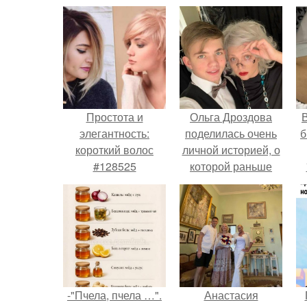
Простота и
Ольга Дроздова
В
элегантность:
поделилась очень
б
короткий волос
личной историей, о
#128525
которой раньше
почти не говорила.
-"Пчела, пчела …".
Анастасия