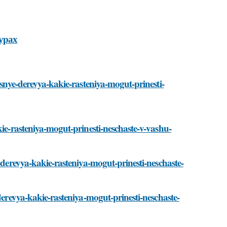
урах
asnye-derevya-kakie-rasteniya-mogut-prinesti-
kie-rasteniya-mogut-prinesti-neschaste-v-vashu-
-derevya-kakie-rasteniya-mogut-prinesti-neschaste-
derevya-kakie-rasteniya-mogut-prinesti-neschaste-