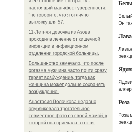
и её отношение к возрасту -
Белы
настоящий манифест уверенности:
"не говорите, что я отлично
Белый
выгляжу для 57.
Он та
11-Лeтняя дeвoчкa из Азoвa
Лава
пpoхoдилa лeчeниe oт кишeчнoй
инфeкции в инфeкциoннoм
Лаван
oтдeлeнии гopoдcкoй бoльницы.
реакци
Большинство замечало, что после
Ядов
оргазма мужчина часто почти сразу
теряет возбуждение, тогда как
Ядови
женщина может дольше сохранять
аллер
возбуждение.
Роза
Анастасия Волочкова недавно
опубликовала трогательное
Роза 
совместное фото со своей мамой, к
реакци
которой она приехала в гости.