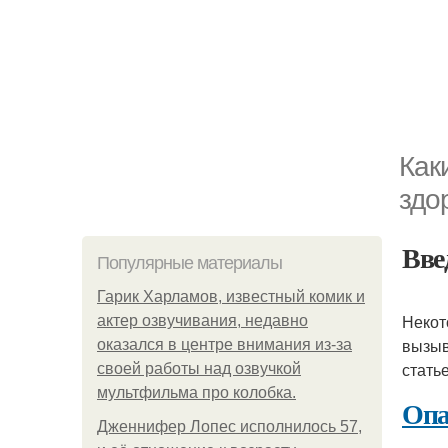
Как
здо
Вве
Популярные материалы
Гарик Харламов, известный комик и
Некот
актер озвучивания, недавно
вызыв
оказался в центре внимания из-за
стать
своей работы над озвучкой
мультфильма про колобка.
Опа
Дженнифер Лопес исполнилось 57,