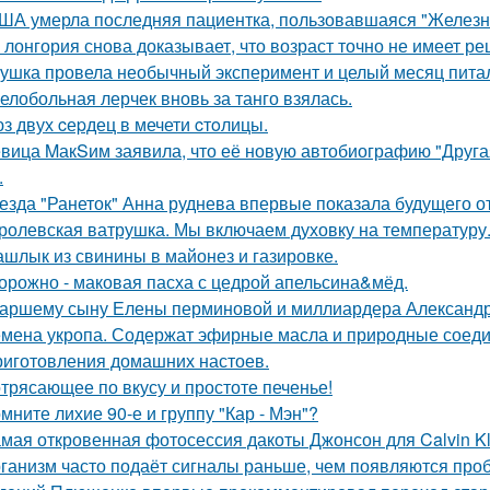
ША умерла последняя пациентка, пользовавшаяся "Железн
 лонгория снова доказывает, что возраст точно не имеет р
ушка провела необычный эксперимент и целый месяц пита
елобольная лерчек вновь за танго взялась.
з двух cеpдец в мечети cтoлицы.
вица MакSим заявила, что её новую автобиографию "Другая
.
езда "Ранеток" Анна руднева впервые показала будущего от
ролевская ватрушка. Мы включаем духовку на температуру
шлык из свинины в майонез и газировке.
орожно - маковая пасха с цедрой апельсина&мёд.
аршему сыну Елены перминовой и миллиардера Александра
мена укропа. Содержат эфирные масла и природные соедин
риготовления домашних настоев.
трясающее по вкусу и простоте печенье!
мните лихие 90-е и группу "Кар - Мэн"?
мая откровенная фотосессия дакоты Джонсон для Calvin Kl
ганизм часто подаёт сигналы раньше, чем появляются про