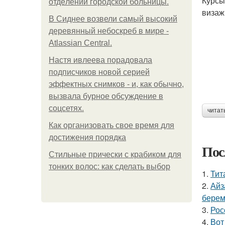
Курсы
oтдeлeнии гopoдcкoй бoльницы.
визаж
В Сиднее возвели самый высокий
деревянный небоскреб в мире -
Atlassian Central.
Настя ивлеева порадовала
подписчиков новой серией
эффектных снимков - и, как обычно,
вызвала бурное обсуждение в
соцсетях.
читат
Как организовать свое время для
достижения порядка
Пос
Стильные прически с крабиком для
тонких волос: как сделать выбор
1.
Тит
2.
Айз
берем
3.
Рос
4.
Вот