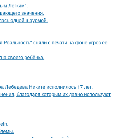
ым Легким".
ешающего значения.
лась одной шаурмой.
 Реальность" сняли с печати на фоне угроз её
ца своего ребёнка.
.
 Лебедева Никите исполнилось 17 лет.
ения, благодаря которым их давно используют
ein.
блемы.