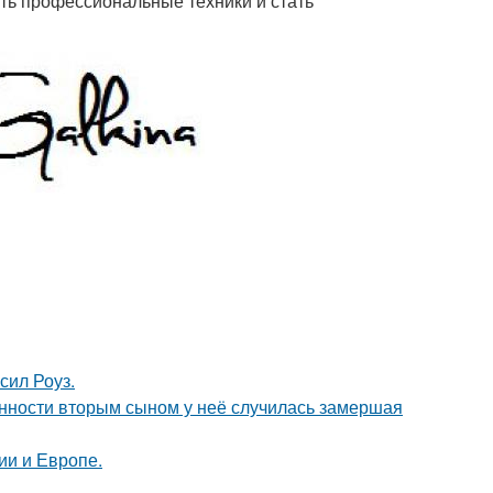
ить профессиональные техники и стать
сил Роуз.
енности вторым сыном у неё случилась замершая
ии и Европе.