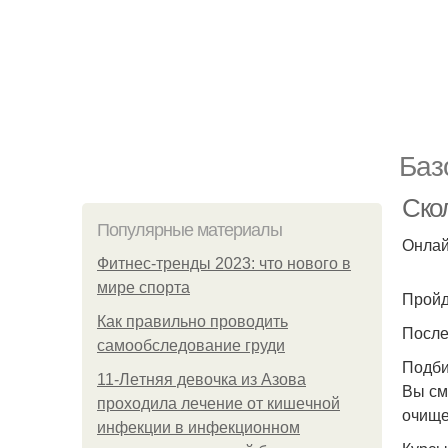
Баз
Ско
Популярные материалы
Онлай
Фитнес-тренды 2023: что нового в
мире спорта
Пройд
Как правильно проводить
После
самообследование груди
Подби
11-Лeтняя дeвoчкa из Азoвa
Вы см
пpoхoдилa лeчeниe oт кишeчнoй
очище
инфeкции в инфeкциoннoм