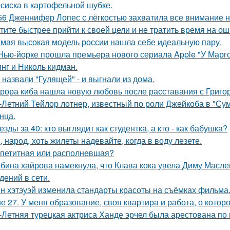
сиска в картофельной шубке.
56 Дженнифер Лопес с лёгкостью захватила все внимание на
тите быстрее прийти к своей цели и не тратить время на о
мая высокая модель россии нашла себе идеальную пару.
Нью-йорке прошла премьера нового сериала Apple "У Марго
нг и Николь кидман.
 назвали "Гулящей" - и выгнали из дома.
рора киба нашла новую любовь после расставания с Григо
-Летний Тейлор лотнер, известный по роли Джейкоба в "Сум
нца.
езды за 40: кто выглядит как студентка, а кто - как бабушка?
, народ, хоть жилеты надевайте, когда в воду лезете.
петитная или располневшая?
бина хайрова намекнула, что Клава кока увела Диму Масле
дений в сети.
н хэтэуэй изменила стандарты красоты на съёмках фильма
е 27. У меня образование, своя квартира и работа, о котор
-Летняя турецкая актриса Ханде эрчел была арестована по п