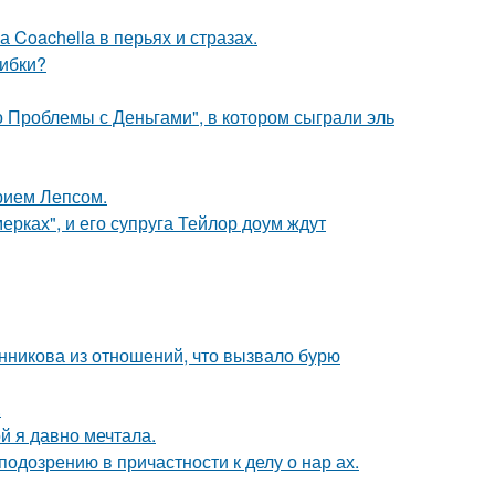
 Coachella в перьях и стразах.
шибки?
 Проблемы с Деньгами", в котором сыграли эль
рием Лепсом.
ерках", и его супруга Тейлор доум ждут
нникова из отношений, что вызвало бурю
.
ой я давно мечтала.
одозрению в причастности к делу о нар ах.