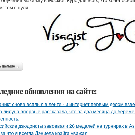
 обучения макияжу в Москве: Курс для всех, кто хочет осво
истом с нуля
ь дальше →
ледние обновления на сайте:
аник" снова всплыл в ленте - и интернет первым делом взве
а лилуна впервые рассказала, что за два месяца до берем
енность.
сийские дзюдоисты завоевали 26 медалей на турнирах в Аз
 за что я всегда Дэниела крэйга уважал.