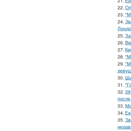
21.
Ев
22.
Ол
23.
"М
24.
Зв
Лондо
25.
За
26.
Вм
27.
Ки
28.
"М
29.
"М
девуш
30.
Щи
31.
"Г
32.
39
после
33.
Мо
34.
Ек
35.
Зв
недав