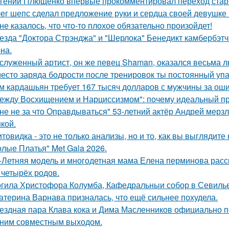
гений Плющенко впервые прокомментировал переход стар
ег шепс сделал предложение руки и сердца своей девушке
не казалось, что что-то плохое обязательно произойдет!
езда "Доктора Стрэнджа" и "Шерлока" Бенедикт камбербэтч
на.
служенный артист, он же певец Shaman, оказался весьма 
есто заряда бодрости после тренировок ты постоянный упа
м кардашьян требует 167 тысяч долларов с мужчины за ошиб
ежду Восхищением и Нарциссизмом": почему идеальный п
не не за что Оправдываться" 53-летний актёр Андрей мерз
кой.
товидка - это не только анализы, но и то, как вы выглядите
олые Платья" Met Gala 2026.
-Летняя модель и многодетная мама Елена перминова расск
 четырёх родов.
гила Христофора Колумба, Кафедральныи собор в Севилье
атерина Варнава призналась, что ещё сильнее похудела.
ездная пара Клава кока и Дима Масленников официально п
ним совместным выходом.