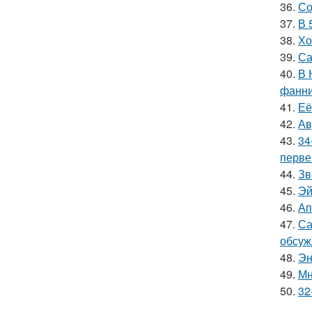
36.
Со
37.
В 
38.
Хо
39.
Са
40.
В 
фанни
41.
Её
42.
Ав
43.
34
перве
44.
Зв
45.
Эй
46.
Ап
47.
Са
обсуж
48.
Эн
49.
Мн
50.
32