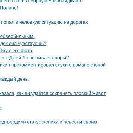
шего сына в сборную Азербайджана:
 Полине!
 попал в неловкую ситуацию на дорогах
любвеобильным.
док сил чувствуешь?
ку с его фото.
ресс Джей Ло вызывает споры?
ликин прокомментировал слухи о романе с юной
 каждый день.
азала, как ей удаётся сохранять плоский живот
.
одтвердили статус жениха и невесты своим