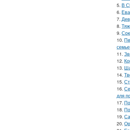
5.
В С
6.
Ева
7.
Дев
8.
Тяж
9.
Сoю
10.
Пe
семье
11.
Зв
12.
Ко
13.
Ша
14.
Тв
15.
Ст
16.
Се
для п
17.
По
18.
По
19.
Са
20.
Ор