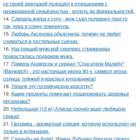
со своей девушкой подошёл к отношениям с
неожиданной серьёзностью - вплоть до формальностей.
14.
Сделала вчера к супу - муж съел половину просто
так, пока я спину повернула.
15.
Любовь Аксенова объяснила, почему не любит
сниматься в постельных сценах.
16.
Настоящий мужской сюрприз: стриженова
похвасталась подарком мужа.
17.
Памела Андерсон и сериал "Спасатели Малибу"
(Baywatch) - это настоящая икона 90-х, символ эпохи,
солнца, пляжей и красных купальников!
18.
Узнали эту голливудскую красотку?
19.
Какие продукты помогают поддерживать здоровье
организма?
20.
Небольшая (13 кг) Алиска срочно ищет любящую
семью!
21.
Гвоздика - ароматная специя, которую используют не
только в кулинарии.
22.
Свадьбы не будет: Ирина Дубцова бросила своего