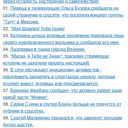
через усталость, настроение и самочувствие.
31.
Певица и телеведущая Ольга Бузова сообщила на
своей страничке в соцсети, что посетила концерт группы
"Тату" в Мексике.
32.
"Моя Шарлиз! Тебе годик!
33.
Катерина шпица впервые продемонстрировала лицо
своего новорожденного мальчика и сообщила его имя.
34.
Лазоревка в парке города Вязники.
35.
"Маска, я Тебя не Знаю": трагедия стримерши,
которую не захотели увидеть настоящей.
36.
В сети обсуждают инициативу активистов -
предложить запретить в спортзалах одежду, которая
оголяет живот, ягодицы или просвечивается.
37.
Брендан фрейзер сообщил, что активно худеет ради
новой части "Мумии".
38.
Сидни Суини и скутер Браун больше не прячутся от
публики в соцсетях.
39.
Сергей Матвиенко признался, что завидует доходам
Антон шастун.