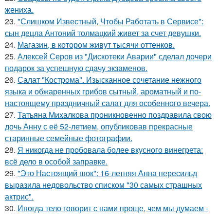
жениха.
23.
"Слишком Известный, Чтобы Работать в Сервисе":
сын децла Антоний толмацкий живет за счет девушки.
24.
Магазин, в котором живут тысячи оттенков.
25.
Алексей Серов из "Дискотеки Аварии" сделал дочери
подарок за успешную сдачу экзаменов.
26.
Салат "Кострома". Изысканное сочетание нежного
языка и обжаренных грибов сытный, ароматный и по-
настоящему праздничный салат для особенного вечера.
27.
Татьяна Михалкова проникновенно поздравила свою
дочь Анну с её 52-летием, опубликовав прекрасные
старинные семейные фотографии.
28.
Я никогда не пробовала более вкусного винегрета:
всё дело в особой заправке.
29.
"Это Настоящий шок": 16-летняя Анна пересильд
выразила недовольство списком "30 самых страшных
актрис".
30.
Иногда тело говорит с нами проще, чем мы думаем -