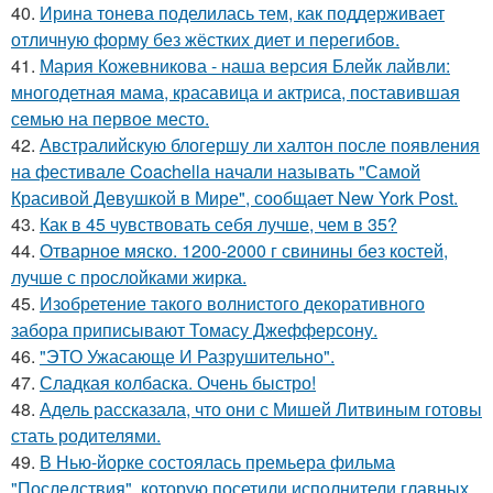
40.
Ирина тонева поделилась тем, как поддерживает
отличную форму без жёстких диет и перегибов.
41.
Мария Кожевникова - наша версия Блейк лайвли:
многодетная мама, красавица и актриса, поставившая
семью на первое место.
42.
Австралийскую блогершу ли халтон после появления
на фестивале Coachella начали называть "Самой
Красивой Девушкой в Мире", сообщает New York Post.
43.
Как в 45 чувствовать себя лучше, чем в 35?
44.
Отварное мяско. 1200-2000 г свинины без костей,
лучше с прослойками жирка.
45.
Изобретение такого волнистого декоративного
забора приписывают Томасу Джефферсону.
46.
"ЭТО Ужасающе И Разрушительно".
47.
Сладкая колбаска. Очень быстро!
48.
Адель рассказала, что они с Мишей Литвиным готовы
стать родителями.
49.
В Нью-йорке состоялась премьера фильма
"Последствия", которую посетили исполнители главных