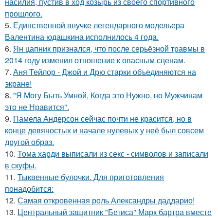
насилия, пустив в ход козырь из своего спортивного
прошлого.
5.
Единственной внучке легендарного модельера
Валентина юдашкина исполнилось 4 года.
6.
Ян цапник признался, что после серьёзной травмы в
2014 году изменил отношение к опасным сценам.
7.
Аня Тейлор - Джой и Дрю старки объединяются на
экране!
8.
"Я Могу Быть Умной, Когда это Нужно, но Мужчинам
это не Нравится".
9.
Памела Андерсон сейчас почти не красится, но в
конце девяностых и начале нулевых у неё был совсем
другой образ.
10.
Тома харди выписали из секс - символов и записали
в скуфы.
11.
Тыквенные булочки. Для приготовления
понадобится:
12.
Самая откровенная роль Александры даддарио!
13.
Центральный защитник "Бетиса" Марк бартра вместе