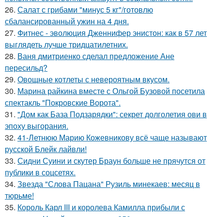
26.
Салат с грибами "минус 5 кг"/готовлю
сбалансированный ужин на 4 дня.
27.
Фитнес - эволюция Дженнифер энистон: как в 57 лет
выглядеть лучше тридцатилетних.
28.
Ваня дмитриенко сделал предложение Ане
пересильд?
29.
Овощные котлеты с невероятным вкусом.
30.
Марина райкина вместе с Ольгой Бузовой посетила
спектакль "Покровские Ворота".
31.
"Дом как База Подзарядки": секрет долголетия ови в
эпоху выгорания.
32.
41-Летнюю Марию Кожевникову всё чаще называют
русской Блейк лайвли!
33.
Сидни Суини и скутер Браун больше не прячутся от
публики в соцсетях.
34.
Звезда "Слова Пацана" Рузиль минекаев: месяц в
тюрьме!
35.
Король Карл III и королева Камилла прибыли с