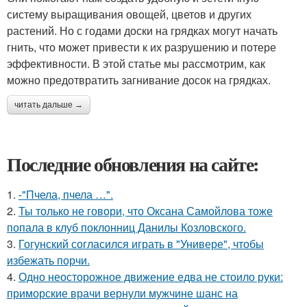
систему выращивания овощей, цветов и других
растений. Но с годами доски на грядках могут начать
гнить, что может привести к их разрушению и потере
эффективности. В этой статье мы рассмотрим, как
можно предотвратить загнивание досок на грядках.
читать дальше →
Последние обновления на сайте:
1.
-"Пчела, пчела …".
2.
Ты только не говори, что Оксана Самойлова тоже
попала в клуб поклонниц Данилы Козловского.
3.
Гогунский согласился играть в "Универе", чтобы
избежать порчи.
4.
Одно неосторожное движение едва не стоило руки:
приморские врачи вернули мужчине шанс на