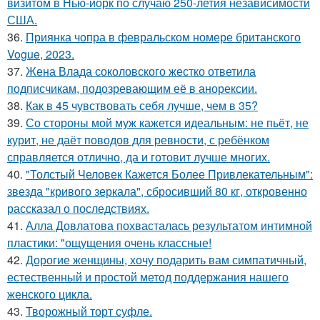
визитом в Нью-йорк по случаю 250-летия независимости
США.
36.
Приянка чопра в февральском номере британского
Vogue, 2023.
37.
Жена Влада соколовского жестко ответила
подписчикам, подозревающим её в анорексии.
38.
Как в 45 чувствовать себя лучше, чем в 35?
39.
Со стороны мой муж кажется идеальным: не пьёт, не
курит, не даёт поводов для ревности, с ребёнком
справляется отлично, да и готовит лучше многих.
40.
"Толстый Человек Кажется Более Привлекательным":
звезда "кривого зеркала", сбросивший 80 кг, откровенно
рассказал о последствиях.
41.
Алла Довлатова похвасталась результатом интимной
пластики: "ощущения очень классные!
42.
Дорогие женщины, хочу подарить вам симпатичный,
естественный и простой метод поддержания нашего
женского цикла.
43.
Творожный торт суфле.