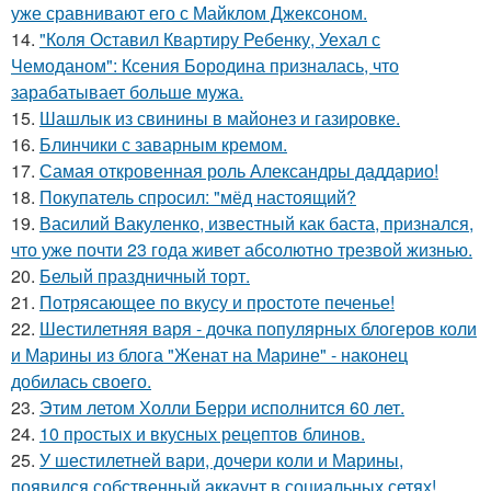
уже сравнивают его с Майклом Джексоном.
14.
"Коля Оставил Квартиру Ребенку, Уехал с
Чемоданом": Ксения Бородина призналась, что
зарабатывает больше мужа.
15.
Шашлык из свинины в майонез и газировке.
16.
Блинчики с заварным кремом.
17.
Самая откровенная роль Александры даддарио!
18.
Покупатель спросил: "мёд настоящий?
19.
Василий Вакуленко, известный как баста, признался,
что уже почти 23 года живет абсолютно трезвой жизнью.
20.
Белый праздничный торт.
21.
Потрясающее по вкусу и простоте печенье!
22.
Шестилетняя варя - дочка популярных блогеров коли
и Марины из блога "Женат на Марине" - наконец
добилась своего.
23.
Этим летом Холли Берри исполнится 60 лет.
24.
10 простых и вкусных рецептов блинов.
25.
У шестилетней вари, дочери коли и Марины,
появился собственный аккаунт в социальных сетях!