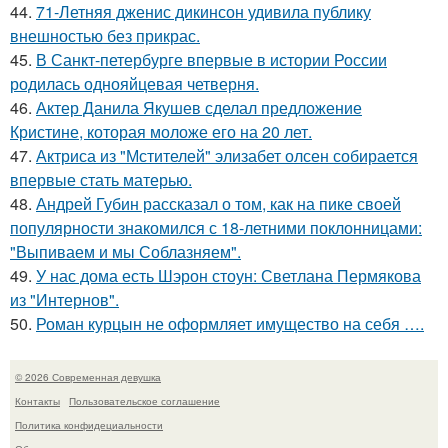
44.
71-Летняя дженис дикинсон удивила публику
внешностью без прикрас.
45.
В Санкт-петербурге впервые в истории России
родилась однояйцевая четверня.
46.
Актер Данила Якушев сделал предложение
Кристине, которая моложе его на 20 лет.
47.
Актриса из "Мстителей" элизабет олсен собирается
впервые стать матерью.
48.
Андрей Губин рассказал о том, как на пике своей
популярности знакомился с 18-летними поклонницами:
"Выпиваем и мы Соблазняем".
49.
У нас дома есть Шэрон стоун: Светлана Пермякова
из "Интернов".
50.
Роман курцын не оформляет имущество на себя ….
© 2026 Современная девушка
Контакты
Пользовательское соглашение
Политика конфидециальности