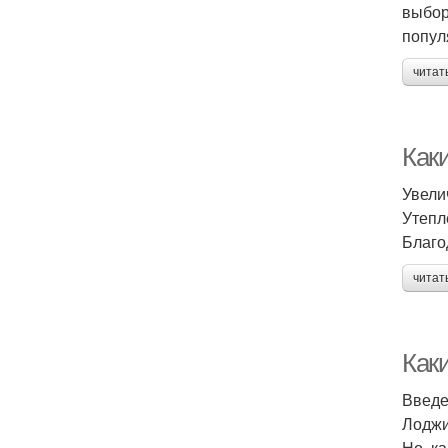
выбор
попул
читат
Как
Увели
Утепл
Благо
читат
Как
Введ
Лоджи
Но, к