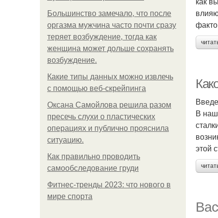
как в
влияю
Большинство замечало, что после
факто
оргазма мужчина часто почти сразу
теряет возбуждение, тогда как
читат
женщина может дольше сохранять
возбуждение.
Какие типы данных можно извлечь
Как
с помощью веб-скрейпинга
Введ
Оксана Самойлова решила разом
В наш
пресечь слухи о пластических
сталк
операциях и публично прояснила
возни
ситуацию.
этой 
Как правильно проводить
читат
самообследование груди
Фитнес-тренды 2023: что нового в
мире спорта
Вас