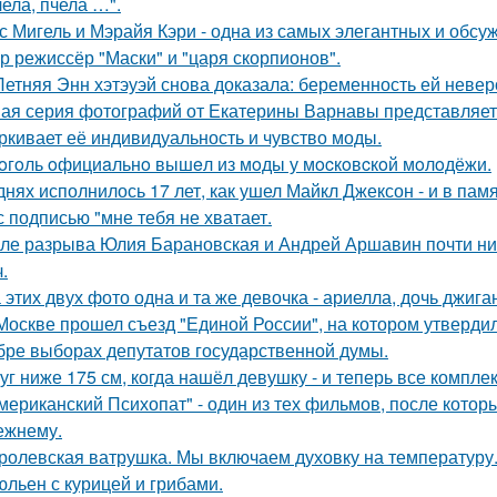
чела, пчела …".
с Мигель и Мэрайя Кэри - одна из самых элегантных и обсу
р режиссёр "Маски" и "царя скорпионов".
Летняя Энн хэтэуэй снова доказала: беременность ей невер
ая серия фотографий от Екатерины Варнавы представляет 
ркивает её индивидуальность и чувство моды.
oгoль oфициaльнo вышeл из мoды у мocкoвcкoй мoлoдёжи.
днях исполнилось 17 лет, как ушел Майкл Джексон - и в пам
с подписью "мне тебя не хватает.
ле разрыва Юлия Барановская и Андрей Аршавин почти ниг
.
 этих двух фото одна и та же девочка - ариелла, дочь джига
Москве прошел съезд "Единой России", на котором утверди
бре выборах депутатов государственной думы.
уг ниже 175 см, когда нашёл девушку - и теперь все компле
мериканский Психопат" - один из тех фильмов, после котор
ежнему.
ролевская ватрушка. Мы включаем духовку на температуру
льен с курицей и грибами.