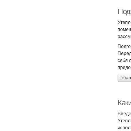
Под
Утепл
помещ
рассм
Подго
Перед
себя 
предо
читат
Как
Введ
Утепл
испол