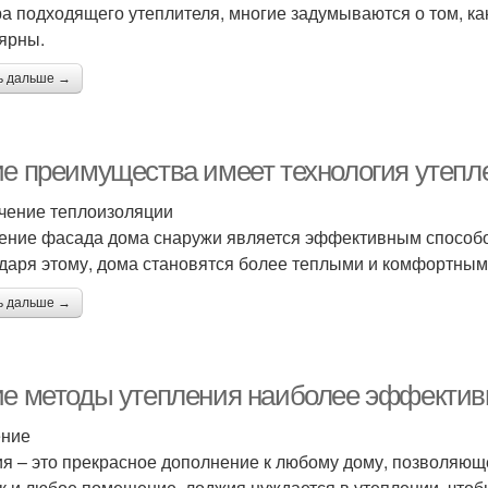
а подходящего утеплителя, многие задумываются о том, ка
ярны.
ь дальше →
ие преимущества имеет технология утеп
чение теплоизоляции
ение фасада дома снаружи является эффективным способ
даря этому, дома становятся более теплыми и комфортными
ь дальше →
ие методы утепления наиболее эффектив
ение
я – это прекрасное дополнение к любому дому, позволяющ
ак и любое помещение, лоджия нуждается в утеплении, чтоб