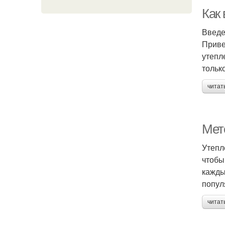
Как
Введ
Приве
утепл
тольк
читат
Мет
Утепл
чтобы
кажды
попул
читат