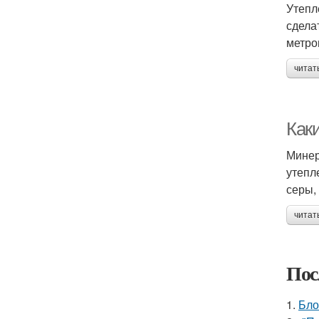
Утепл
сдела
метро
читат
Как
Минер
утепл
серы,
читат
Пос
1.
Бло