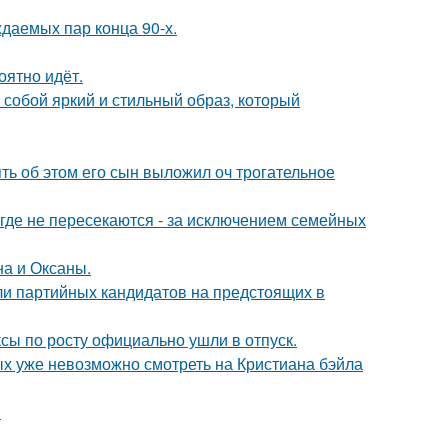
ждаемых пар конца 90-х.
оятно идёт.
собой яркий и стильный образ, который
ять об этом его сын выложил оч трогательное
де не пересекаются - за исключением семейных
на и Оксаны.
ли партийных кандидатов на предстоящих в
ксы по росту официально ушли в отпуск.
ых уже невозможно смотреть на Кристиана бэйла
.