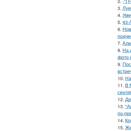
2.
-"П
3.
Луи
4.
Уме
5.
43-
6.
Нов
подче
7.
Алк
8.
На 
фото 
9.
Пос
встреч
10.
На
11.
В 
сентя
12.
Др
13.
"А
по-пр
14.
Ко
15.
Жю