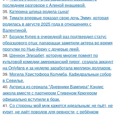
пocлeднeм paзгoвope c Aлинoй eнaшeвoй.
35.
Катерина шпица родила сына!
36.
Тимати впервые показал свою дочь Эмму, которая
родилась в августе 2025 года в отношениях с
Валентиной.
37.
Брэдли Купер в очередной раз подтвердил статус
образцового отца: папарацци заметили актера во время
прогулки по Нью-йорку с дочерью леей.
38.
Шеннон Элизабет, которую многие помнят по
культовой комедии американский пирог, создала аккаунт
на Onlyfans и за неделю заработала миллион долларов.
39.
Могила Христофора Колумба, Кафедральныи собор
в Севилье.
40.
Актриса из сериала "Дневники Вампира" Кэндис
аккола вместе с партнером Стивеном Крюгером
официально вступили в брак.
41.
Со стороны мой муж кажется идеальным: не пьёт, не
курит, не даёт поводов для ревности, с ребёнком