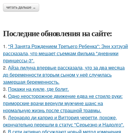
читать дальше →
Последние обновления на сайте:
1.
"Я Занята Рождением Третьего Ребенка": Энн хэтэуэй
рассказала, что мешает съемкам фильма "дневники
принцессы-3".
2.
Айза лилуна впервые рассказала, что за два месяца
до беременности вторым сыном у неё случилась
замершая беременность.
3.
Покажи на кукле, где болит.
4.
Одно неосторожное движение едва не стоило руки:
приморские врачи вернули мужчине шанс на
нормальную жизнь после страшной травмы.
5.
Леонардо ди каприо и Виттория черетти, похоже,
окончательно перешли в статус "Серьезно и Надолго".
6.
В сети активно обсуждают новый метод изменения