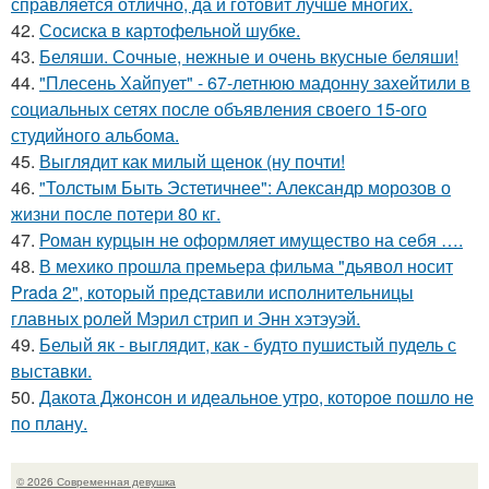
справляется отлично, да и готовит лучше многих.
42.
Сосиска в картофельной шубке.
43.
Беляши. Сочные, нежные и очень вкусные беляши!
44.
"Плесень Хайпует" - 67-летнюю мадонну захейтили в
социальных сетях после объявления своего 15-ого
студийного альбома.
45.
Выглядит как милый щенок (ну почти!
46.
"Толстым Быть Эстетичнее": Александр морозов о
жизни после потери 80 кг.
47.
Роман курцын не оформляет имущество на себя ….
48.
В мехико прошла премьера фильма "дьявол носит
Prada 2", который представили исполнительницы
главных ролей Мэрил стрип и Энн хэтэуэй.
49.
Белый як - выглядит, как - будто пушистый пудель с
выставки.
50.
Дакота Джонсон и идеальное утро, которое пошло не
по плану.
© 2026 Современная девушка