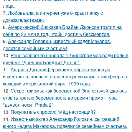
лица.
7.
Любовь зла, а интернет уже открыл папку с
доказательствами.
8.
Американский биохакер Брайан Джонсон тратил на
себя по $2 млн в год, чтобы достичь бессмертия.
9.
Александр Головин, известный кадет Макаров,
делится семейным счастьем!
10.
Рене зеллвегер набрала 12 килограммов ради роли в
фильме "Дневник Бриджит Джонс".
11.
Актриса Дженнифер кулидж обрела мировую
известность после исполнения роли мамы стиффлера в
комедии американский пирог 1999 года.
12.
Секрет фирмы: как беременной Энн хэтэуэй удалось
скрыть третью беременность во время промо - тура
"дьявол носит Prada 2".
13.
Покупатель спросил: "мёд настоящий?
14.
Известный актер Александр Головин, сыгравший
юного кадета Макарова, поделился семейным счастьем.