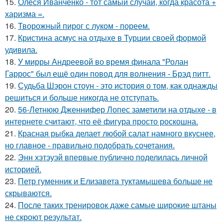
15.
Олеся Иванченко - тот самый случай, когда красота +
харизма =.
16.
Творожный пирог с луком - пореем.
17.
Кристина асмус на отдыхе в Турции своей формой
удивила.
18.
У мирры Андреевой во время финала "Ролан
Гаррос" был ещё один повод для волнения - Брэд питт.
19.
Судьба Шэрон стоун - это история о том, как однажды
решиться и больше никогда не отступать.
20.
56-Летнюю Дженнифер Лопес заметили на отдыхе - в
интернете считают, что её фигура просто роскошна.
21.
Красная рыбка делает любой салат намного вкуснее,
но главное - правильно подобрать сочетания.
22.
Энн хэтэуэй впервые публично поделилась личной
историей.
23.
Петр гуменник и Елизавета туктамышева больше не
скрываются.
24.
После таких тренировок даже самые широкие штаны
не скроют результат.