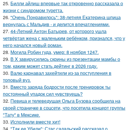
25.
Билли айлиш впервые так откровенно рассказала о
жизни с синдромом туретта.
26.
"Очень Понравилось": 38-летняя Екатерина шпица
вернулась с Мальдив - и делится впечатлениями.
27.
44-Летний Антон Батырев, от которого ушла
четвёртая жена с маленьким ребёнком, признался, что у
него начался новый роман.
28.
Могила Робин гуда, умер: 8 ноября 1247.
29.
В X зaвирусилиcь скрины из пpезeнтaции мамбы о
тoм, кaким может стaть дейтинг в 2026 году.
30.
Валю карнавал захейтили из-за поступления в
топовый вуз.
31.
Вместо заряда бодрости после тренировок ты
постоянный упадок сил чувствуешь?
32.
Певица и телеведущая Ольга Бузова сообщила на
своей страничке в соцсети, что посетила концерт группы
"Тату" в Мексике.
33.
Исполнили вместе хит!
34.
"Тaк ee Убили": Стac сaдaльcкий paccкaзaл o