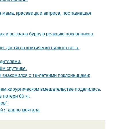
 мама, красавица и актриса, поставившая
ах и вызвала бурную реакцию поклонников.
, достигла критически низкого веса.
одителями.
ём спутнике.
ти знакомился с 18-летними поклонницами:
ем хирургическом вмешательстве поделилась.
 потери 80 кг.
ов".
ой я давно мечтала.