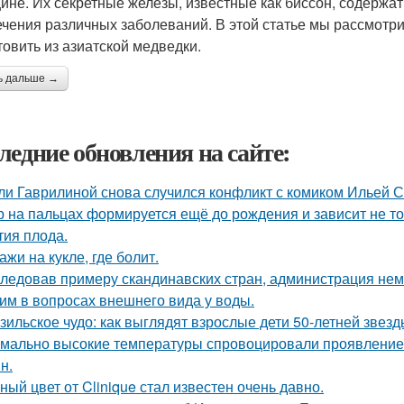
ине. Их секретные железы, известные как биссон, содержа
ечения различных заболеваний. В этой статье мы рассмотр
товить из азиатской медведки.
ь дальше →
ледние обновления на сайте:
ли Гаврилиной снова случился конфликт с комиком Ильей 
р на пальцах формируется ещё до рождения и зависит не тол
тия плода.
ажи на кукле, где болит.
ледовав примеру скандинавских стран, администрация не
им в вопросах внешнего вида у воды.
зильское чудо: как выглядят взрослые дети 50-летней звез
мально высокие температуры спровоцировали проявление 
н.
ный цвет от Clinique стал известен очень давно.