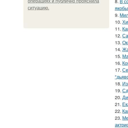
8.
В с
операциях и публично прояснила
якобы
ситуацию.
9.
Мил
10.
Хи
11.
Ка
12.
Са
13.
Ок
14.
Жа
15.
Ма
16.
Ко
17.
Се
"дьяво
18.
Из
19.
Сд
20.
Ди
21.
Ек
22.
Ка
23.
Ме
актрис