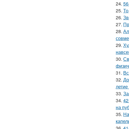
24.
56
25.
То
26.
Зв
27.
Пр
28.
Ал
совме
29.
Ху
навсе
30.
Св
физич
31.
Вс
32.
До
летие
33.
За
34.
42
на пу
35.
На
капел
36.
41