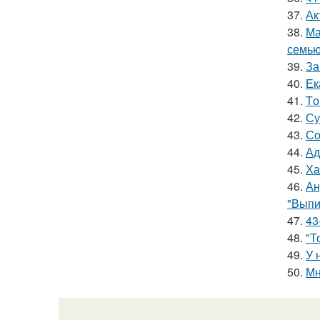
37.
Ак
38.
Ма
семью
39.
За
40.
Ек
41.
Tо
42.
Су
43.
Со
44.
Ад
45.
Ха
46.
Ан
"Выпи
47.
43
48.
"Т
49.
У 
50.
Мн