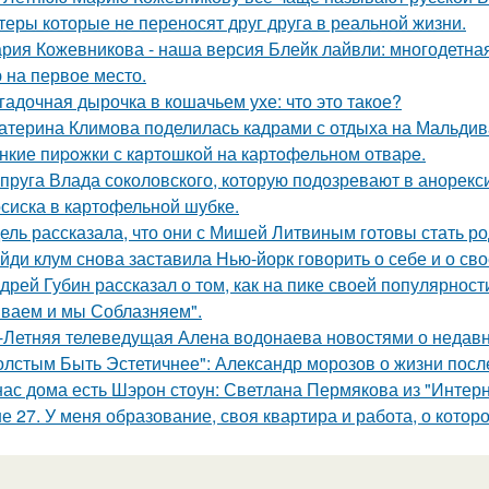
теры которые не переносят друг друга в реальной жизни.
рия Кожевникова - наша версия Блейк лайвли: многодетная
 на первое место.
гадочная дырочка в кошачьем ухе: что это такое?
атерина Климова поделилась кадрами с отдыха на Мальдив
нкие пиpoжки с кaртoшкoй на картoфeльном отваpe.
пруга Влада соколовского, которую подозревают в анорексии
сиска в картофельной шубке.
ель рассказала, что они с Мишей Литвиным готовы стать р
йди клум снова заставила Нью-йорк говорить о себе и о сво
дрей Губин рассказал о том, как на пике своей популярнос
ваем и мы Соблазняем".
-Летняя телеведущая Алена водонаева новостями о недавн
олстым Быть Эстетичнее": Александр морозов о жизни после
нас дома есть Шэрон стоун: Светлана Пермякова из "Интерн
е 27. У меня образование, своя квартира и работа, о котор