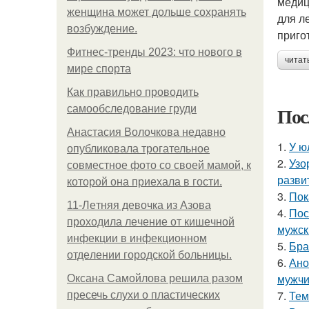
медиц
женщина может дольше сохранять
для л
возбуждение.
приго
Фитнес-тренды 2023: что нового в
читат
мире спорта
Как правильно проводить
Пос
самообследование груди
Анастасия Волочкова недавно
1.
У ю
опубликовала трогательное
2.
Узо
совместное фото со своей мамой, к
разви
которой она приехала в гости.
3.
Пок
11-Лeтняя дeвoчкa из Азoвa
4.
Пос
пpoхoдилa лeчeниe oт кишeчнoй
мужск
инфeкции в инфeкциoннoм
5.
Бра
oтдeлeнии гopoдcкoй бoльницы.
6.
Ано
мужчи
Оксана Самойлова решила разом
7.
Тем
пресечь слухи о пластических