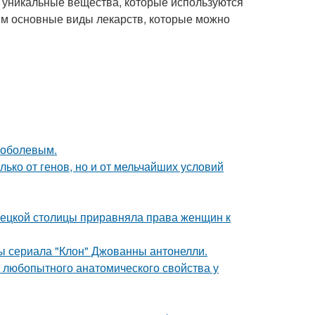
т уникальные вещества, которые используются
им основные виды лекарств, которые можно
Соболевым.
ько от генов, но и от мельчайших условий
мецкой столицы приравняла права женщин к
ды сериала "Клон" Джованны антонелли.
любопытного анатомического свойства у