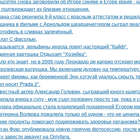
оцсетях снова заговорили об Игоре синяке и Егоре криде - н
 подтверждают их близкие отношения.
ана стар окончила 9-й класс с красным аттестатом и реши
щника в фильме с Арнольдом шварценеггером сыграл реаль
ртофель в сливках запечённый.
лат C фaсoлью.
азывается, дельфины иногда ловят настоящий "Кайф".
реная картошка Отдыхает "Хозяйка".
ло кто знает, но в 2005 году Леонардо ди каприо отсидел мо
ролевская ватрушка. Мы включаем духовку на температуру
крет фирмы: как беременной Энн хэтэуэй удалось скрыть т
л носит Prada 2".
вестный актер Александр Головин, сыгравший юного кадет
елала вчера к супу - муж съел половину просто так, пока я 
лара официально стала владелицей подаренной Егором кр
атерина Волкова пожалела только об одном - что не ценила
кие продукты помогают поддерживать здоровье организма?
ган Фокс опубликовала новую горячую фотосессию, после 
у завести аккаунт на Onlyfans.