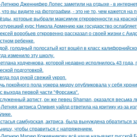
-Летнюю Дженнифер Лопес заметили на отдыхе - в интернет
, что вы видите на фотографии, - это не то, чем кажется на 
ёзды, которые выбрали максимум откровенности на красно
отурецкий курс Никола Армению как государство ослабляет
ексей воробьев откровенно рассказал о своей жизни с Аидо
стном ребенке.
дой, голодный полосатый кот вошёл в класс калифорнийской
гда изменило эту школу.
етлана ходченкова, которой недавно исполнилось 43 года,
еской подготовкой.
егда под рукой свежий укроп.
чь покойного пола уокера мидоу опубликовала у себя хроник
 с выхода первой части "Форсажа".
служенный артист, он же певец Shaman, оказался весьма 
-Летняя актриса Оливия уайлд ответила на критику из-за и
блике.
стасья самбурская, актриса, была вынуждена обратиться з
ьницу, чтобы справиться с напряжением.
-Летнюю Марию Кожевникову всё чаще называют русской Б