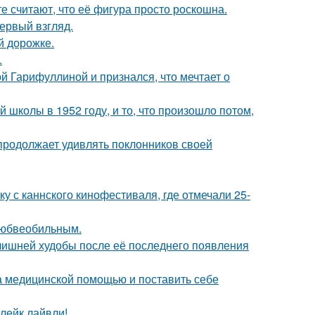
е считают, что её фигура просто роскошна.
первый взгляд.
й дорожке.
.
й Гарифуллиной и признался, что мечтает о
 школы в 1952 году, и то, что произошло потом,
 продолжает удивлять поклонников своей
у с каннского кинофестиваля, где отмечали 25-
любвеобильным.
злишней худобы после её последнего появления
а медицинской помощью и поставить себе
лейк лайвли!