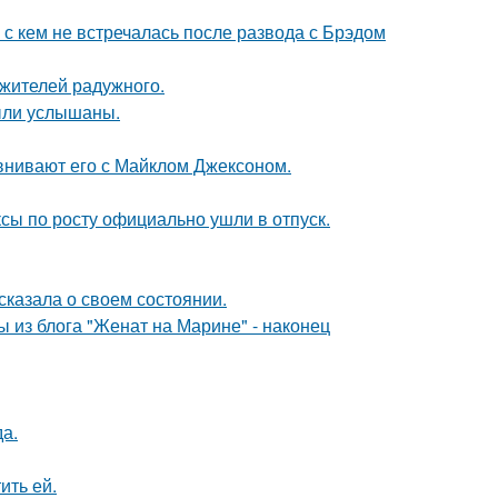
 с кем не встречалась после развода с Брэдом
 жителей радужного.
ыли услышаны.
внивают его с Майклом Джексоном.
ксы по росту официально ушли в отпуск.
сказала о своем состоянии.
 из блога "Женат на Марине" - наконец
да.
ить ей.