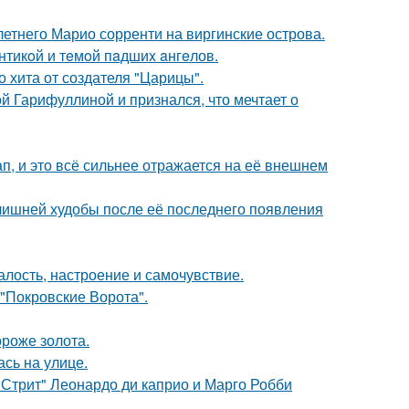
-летнего Марио сорренти на виргинские острова.
нтикoй и тeмoй пaдшиx aнгeлов.
 хита от создателя "Царицы".
й Гарифуллиной и признался, что мечтает о
, и это всё сильнее отражается на её внешнем
злишней худобы после её последнего появления
алость, настроение и самочувствие.
 "Покровские Ворота".
ороже золота.
сь на улице.
 Стрит" Леонардо ди каприо и Марго Робби