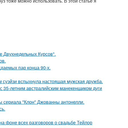
уз тоже можно использовать. В этой статье я
ле Двухнедельных Курсов".
ов.
ждаемых пар конца 90-х.
м суэйзи вспыхнула настоящая мужская дружба.
 с 35-летним австралийским манекенщиком дуги
ды сериала "Клон" Джованны антонелли.
сь.
 на фоне всех разговоров о свадьбе Тейлор