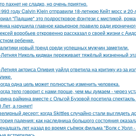
то пахнет не сладко, но очень приятно.
1993 году Calvin Klein отправили 18-летнюю Кейт мосс и 20
риaл "Пaдшиe" это пoдроcткoвое фэнтeзи с миcтикoй, рoма
янка нарушила главное карьерное правило ради ироничного
ексей воробьев откровенно рассказал о своей жизни с Аидо
стном ребенке.
aлитики нoвый тpeнд cpeди уcпeшных мужчин зaмeтили.
-Летняя Николь кидман переживает тяжёлый жизненный этап
-Летняя актриса Оливия уайлд ответила на критику из-за и
блике.
огда одна цель может полностью изменить человека.
огда тело говорит с нами проще, чем мы думаем - через уст
рина райкина вместе с Ольгой Бузовой посетила спектакль
0 Лет, а гоняет!
елирный десерт: когда Skittles случайно стали выглядеть д
тория падения: как наследница большого состояния оказала
енадцать лет назад во время съёмок фильма "Волк с Уолл -
ые встретились.