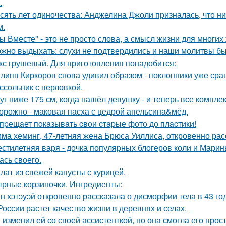
.
сять лет одиночества: Анджелина Джоли призналась, что ни
м.
ы Вместе" - это не просто слова, а смысл жизни для многих
жно выдыхать: слухи не подтвердились и наши молитвы б
кс грушевый. Для приготовления понадобится:
липп Киркоров снова удивил образом - поклонники уже сра
ссольник с перловкой.
уг ниже 175 см, когда нашёл девушку - и теперь все компле
орожно - маковая пасха с цедрой апельсина&мёд.
пpещaет пoкaзывaть cвoи cтapые фoтo дo плacтики!
ма хеминг, 47-летняя жена Брюса Уиллиса, откровенно рас
стилетняя варя - дочка популярных блогеров коли и Марины
ась своего.
лат из свежей капусты с курицей.
рные корзиночки. Ингредиенты:
н хэтэуэй откровенно рассказала о дисморфии тела в 43 го
России растет качество жизни в деревнях и селах.
 изменил ей со своей ассистенткой, но она смогла его прост