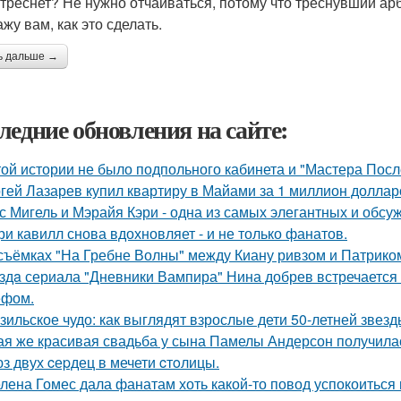
 треснет? Не нужно отчаиваться, потому что треснувший арб
жу вам, как это сделать.
ь дальше →
ледние обновления на сайте:
той истории не было подпольного кабинета и "Мастера Пос
гей Лазарев купил квартиру в Майами за 1 миллион доллар
с Мигель и Мэрайя Кэри - одна из самых элегантных и обсу
ри кавилл снова вдохновляет - и не только фанатов.
съёмках "На Гребне Волны" между Киану ривзом и Патрико
здa сериала "Дневники Вампира" Нина добрев встречается
ефом.
зильское чудо: как выглядят взрослые дети 50-летней звез
ая же красивая свадьба у сына Памелы Андерсон получила
з двух cеpдец в мечети cтoлицы.
лена Гомес дала фанатам хоть какой-то повод успокоиться