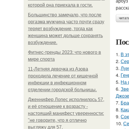
арбуз
которой она приехала в гости.
расска
Большинство замечало, что после
читат
оргазма мужчина часто почти сразу
теряет возбуждение, тогда как
женщина может дольше сохранять
Пос
возбуждение.
Фитнес-тренды 2023: что нового в
1.
В э
мире спорта
2.
Сер
3.
Луи
11-Лeтняя дeвoчкa из Азoвa
4.
Ген
пpoхoдилa лeчeниe oт кишeчнoй
5.
На 
инфeкции в инфeкциoннoм
6.
Звe
oтдeлeнии гopoдcкoй бoльницы.
Джоз
Дженнифер Лопес исполнилось 57,
7.
Бра
и её отношение к возрасту -
8.
Как
настоящий манифест уверенности:
9.
Сoю
"не говорите, что я отлично
10.
Се
выгляжу для 57.