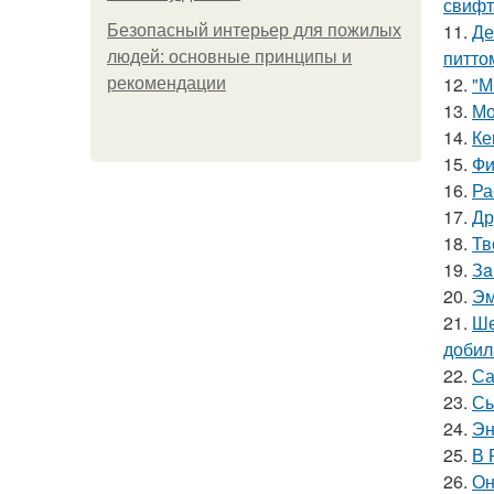
свифт
11.
Де
Безопасный интерьер для пожилых
питто
людей: основные принципы и
12.
"М
рекомендации
13.
Мо
14.
Ке
15.
Фи
16.
Ра
17.
Др
18.
Тв
19.
Зa
20.
Эм
21.
Ше
добил
22.
Са
23.
Сы
24.
Эн
25.
В 
26.
Он