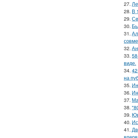
27.
Ле
28.
В 
29.
Сe
30.
Бь
31.
Ал
совме
32.
Ан
33.
58
виде.
34.
42
на пу
35.
Ин
36.
Ин
37.
Ма
38.
"8
39.
Юв
40.
Ис
41.
Дв
вперв