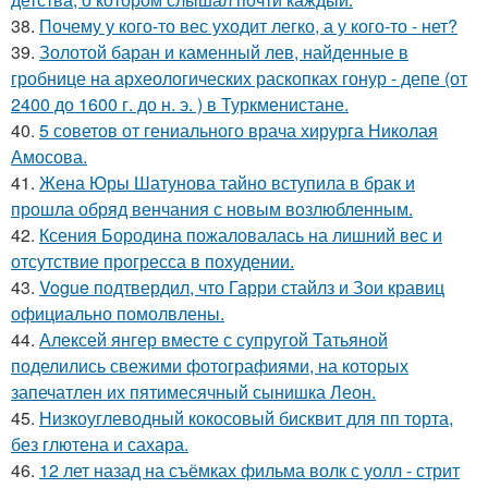
38.
Почему у кого-то вес уходит легко, а у кого-то - нет?
39.
Золотой баран и каменный лев, найденные в
гробнице на археологических раскопках гонур - депе (от
2400 до 1600 г. до н. э. ) в Туркменистане.
40.
5 советов от гениального врача хирурга Николая
Амосова.
41.
Жена Юры Шатунова тайно вступила в брак и
прошла обряд венчания с новым возлюбленным.
42.
Ксения Бородина пожаловалась на лишний вес и
отсутствие прогресса в похудении.
43.
Vogue подтвердил, что Гарри стайлз и Зои кравиц
официально помолвлены.
44.
Алексей янгер вместе с супругой Татьяной
поделились свежими фотографиями, на которых
запечатлен их пятимесячный сынишка Леон.
45.
Низкоуглеводный кокосовый бисквит для пп торта,
без глютена и сахара.
46.
12 лет назад на съёмках фильма волк с уолл - стрит