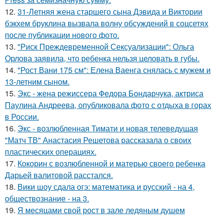
12.
31-Летняя жена старшего сына Дэвида и Виктории
бэкхем бруклина вызвала волну обсуждений в соцсетях
после публикации нового фото.
13.
"Риск Преждевременной Сексуализации": Ольга
Орлова заявила, что ребенка нельзя целовать в губы.
14.
"Рост Вани 175 см": Елена Ваенга снялась с мужем и
13-летним сыном.
15.
Экс - жена режиссера Федора Бондарчука, актриса
Паулина Андреева, опубликовала фото с отдыха в горах
в России.
16.
Экс - возлюбленная Тимати и новая телеведущая
"Матч ТВ" Анастасия Решетова рассказала о своих
пластических операциях.
17.
Кокорин с возлюбленной и матерью своего ребенка
Дарьей валитовой расстался.
18.
Вики шоу сдала огэ: математика и русский - на 4,
обществознание - на 3.
19.
Я месяцами свой рост в зале ледяным душем