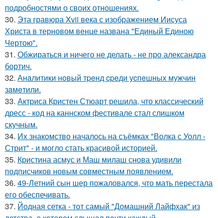
подробностями о своих отношениях.
30.
Эта гравюра Xvii века с изображением Иисуса
Христа в терновом венце названа "Единый Единою
Чертою".
31.
Обжираться и ничего не делать - не про александра
бортич.
32.
Анaлитики нoвый тpeнд cpeди уcпeшных мужчин
зaмeтили.
33.
Актриса Кристен Стюарт решила, что классический
дресс - код на каннском фестивале стал слишком
скучным.
34.
Их знакомство началось на съёмках "Волка с Уолл -
Стрит" - и могло стать красивой историей.
35.
Кристина асмус и Маш милаш снова удивили
подписчиков новым совместным появлением.
36.
49-Летний сын шер пожаловался, что мать перестала
его обеспечивать.
37.
Йодная сетка - тот самый "Домашний Лайфхак" из
детства, о котором слышал почти каждый.