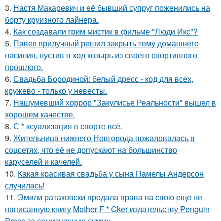
3.
Настя Макаревич и её бывший супруг поженились на
борту круизного лайнера.
4.
Как создавали грим мистик в фильме "Люди Икс"?
5.
Павел прилучный решил закрыть тему домашнего
насилия, пустив в ход козырь из своего спортивного
прошлого.
6.
Свадьба Бородиной: белый дресс - код для всех,
кружево - только у невесты.
7.
Нашумевший хоррор "Закулисье Реальности" вышел в
хорошем качестве.
8.
С * ксуализация в спорте всё.
9.
Жительница нижнего Новгорода пожаловалась в
соцсетях, что её не допускают на большинство
каруселей и качелей.
10.
Какая красивая свадьба у сына Памелы Андерсон
случилась!
11.
Эмили ратаковски продала права на свою ещё не
написанную книгу Mother F * Cker издательству Penguin
Press за семизначную сумму.