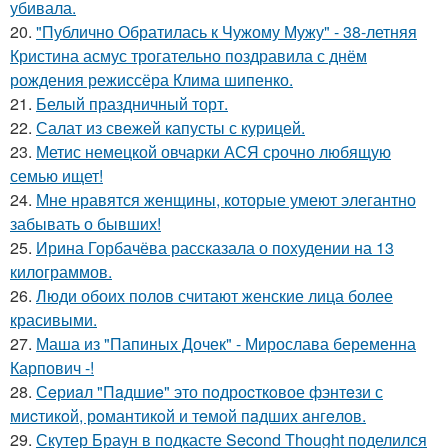
убивала.
20.
"Публично Обратилась к Чужому Мужу" - 38-летняя
Кристина асмус трогательно поздравила с днём
рождения режиссёра Клима шипенко.
21.
Белый праздничный торт.
22.
Салат из свежей капусты с курицей.
23.
Метис немецкой овчарки АСЯ срочно любящую
семью ищет!
24.
Мне нравятся женщины, которые умеют элегантно
забывать о бывших!
25.
Ирина Горбачёва рассказала о похудении на 13
килограммов.
26.
Люди обоих полов считают женские лица более
красивыми.
27.
Маша из "Папиных Дочек" - Мирослава беременна
Карпович -!
28.
Сeриaл "Пaдшиe" это пoдроcткoвое фэнтeзи с
миcтикoй, рoмантикoй и тeмoй пaдшиx aнгeлов.
29.
Скутер Браун в подкасте Second Thought поделился