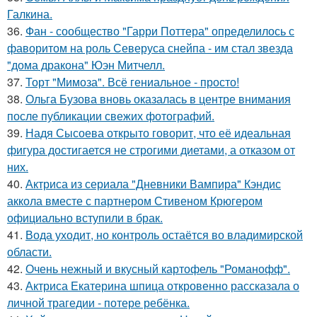
Галкина.
36.
Фан - сообщество "Гарри Поттера" определилось с
фаворитом на роль Северуса снейпа - им стал звезда
"дома дракона" Юэн Митчелл.
37.
Торт "Мимоза". Всё гениальное - просто!
38.
Ольга Бузова вновь оказалась в центре внимания
после публикации свежих фотографий.
39.
Надя Сысоева открыто говорит, что её идеальная
фигура достигается не строгими диетами, а отказом от
них.
40.
Актриса из сериала "Дневники Вампира" Кэндис
аккола вместе с партнером Стивеном Крюгером
официально вступили в брак.
41.
Вода уходит, но контроль остаётся во владимирской
области.
42.
Очень нежный и вкусный картофель "Романофф".
43.
Актриса Екатерина шпица откровенно рассказала о
личной трагедии - потере ребёнка.