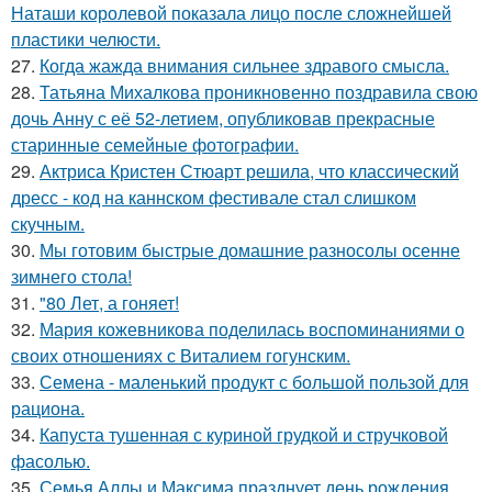
Наташи королевой показала лицо после сложнейшей
пластики челюсти.
27.
Когда жажда внимания сильнее здравого смысла.
28.
Татьяна Михалкова проникновенно поздравила свою
дочь Анну с её 52-летием, опубликовав прекрасные
старинные семейные фотографии.
29.
Актриса Кристен Стюарт решила, что классический
дресс - код на каннском фестивале стал слишком
скучным.
30.
Мы готовим быстрые домашние разносолы осенне
зимнего стола!
31.
"80 Лет, а гоняет!
32.
Мария кожевникова поделилась воспоминаниями о
своих отношениях с Виталием гогунским.
33.
Семена - маленький продукт с большой пользой для
рациона.
34.
Капуста тушенная с куриной грудкой и стручковой
фасолью.
35.
Семья Аллы и Максима празднует день рождения