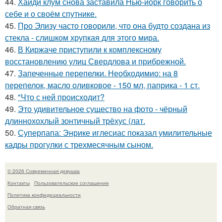
44.
Хайди клум снова заставила Нью-йорк говорить о
себе и о своём спутнике.
45.
Про Элизу часто говорили, что она будто создана из
стекла - слишком хрупкая для этого мира.
46.
В Киржаче приступили к комплексному
восстановлению улиц Свердлова и прибрежной.
47.
Запеченные перепелки. Необходимио: на 8
перепелок, масло оливковое - 150 мл, паприка - 1 ст.
48.
"Что с ней происходит?
49.
Это удивительное существо на фото - чёрный
длиннохохлый зонтичный трёхус (лат.
50.
Суперпапа: Энрике иглесиас показал умилительные
кадры прогулки с трехмесячным сыном.
© 2026 Современная девушка
Контакты
Пользовательское соглашение
Политика конфидециальности
Обратная связь