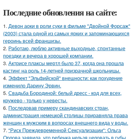
Последние обновления на сайте:
1.
Девон аоки в роли суки в фильме "Двойной Форсаж"
(2003) стала одной из самых ярких и запоминающихся
героинь всей франшизы.
2.
Работаю, люблю активные выходные, спонтанные
поездки и вечера в хорошей компании.
3.
Актрисе плаксы мертл было 37, когда она прошла
кастинг на роль 14-летней призрачной школьницы.
4.
Эффект "Эльфийской" внешности: как похудение
изменило Дарину Эрвин.
5.
Свадьба Бородиной: белый дресс - код для всех,
кружево - только у невесты.
6.
Последовав примеру скандинавских стран,
администрация немецкой столицы приравняла права
женщин к мужским в вопросах внешнего вида у воды.
7.
"Риск Преждевременной Сексуализации": Ольга
Орлова заявила, что ребенка нельзя целовать в губы.