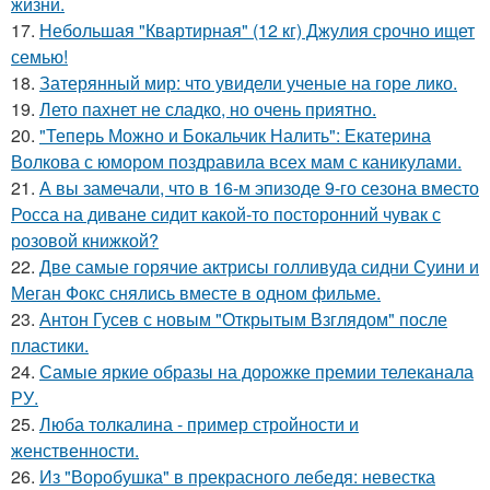
жизни.
17.
Небольшая "Квартирная" (12 кг) Джулия срочно ищет
семью!
18.
Затерянный мир: что увидели ученые на горе лико.
19.
Лето пахнет не сладко, но очень приятно.
20.
"Теперь Можно и Бокальчик Налить": Екатерина
Волкова с юмором поздравила всех мам с каникулами.
21.
А вы замечали, что в 16-м эпизоде 9-го сезона вместо
Росса на диване сидит какой-то посторонний чувак с
розовой книжкой?
22.
Две самые горячие актрисы голливуда сидни Суини и
Меган Фокс снялись вместе в одном фильме.
23.
Антон Гусев с новым "Открытым Взглядом" после
пластики.
24.
Самые яркие образы на дорожке премии телеканала
РУ.
25.
Люба толкалина - пример стройности и
женственности.
26.
Из "Воробушка" в прекрасного лебедя: невестка