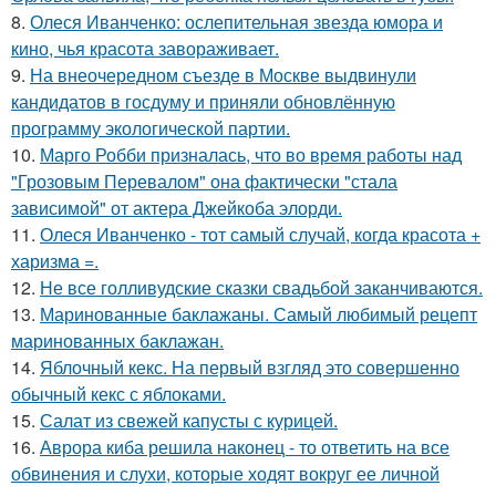
8.
Олеся Иванченко: ослепительная звезда юмора и
кино, чья красота завораживает.
9.
На внеочередном съезде в Москве выдвинули
кандидатов в госдуму и приняли обновлённую
программу экологической партии.
10.
Марго Робби призналась, что во время работы над
"Грозовым Перевалом" она фактически "стала
зависимой" от актера Джейкоба элорди.
11.
Олеся Иванченко - тот самый случай, когда красота +
харизма =.
12.
Не все голливудские сказки свадьбой заканчиваются.
13.
Маринованные баклажаны. Самый любимый рецепт
маринованных баклажан.
14.
Яблочный кекс. На первый взгляд это совершенно
обычный кекс с яблоками.
15.
Салат из свежей капусты с курицей.
16.
Аврора киба решила наконец - то ответить на все
обвинения и слухи, которые ходят вокруг ее личной