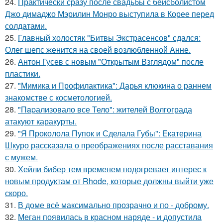
24.
Практически сразу после свадьбы с бейсболистом
Джо димаджо Мэрилин Монро выступила в Корее перед
солдатами.
25.
Главный холостяк "Битвы Экстрасенсов" сдался:
Олег шепс женится на своей возлюбленной Анне.
26.
Антон Гусев с новым "Открытым Взглядом" после
пластики.
27.
"Мимика и Профилактика": Дарья клюкина о раннем
знакомстве с косметологией.
28.
"Пapализовало все Тело": жителей Волгограда
атакуют каракурты.
29.
"Я Проколола Пупок и Сделала Губы": Екатерина
Шкуро рассказала о преображениях после расставания
с мужем.
30.
Хейли бибер тем временем подогревает интерес к
новым продуктам от Rhode, которые должны выйти уже
скоро.
31.
В доме всё максимально прозрачно и по - доброму.
32.
Меган появилась в красном наряде - и допустила