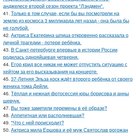
анджелесе второй сезон проекта "Лэндмен".
41.
Только в том случае, если бы вы посмотрели на
землю из космоса 3 миллиарда лет назад - она была бы
не голубой.
42.
Актриса Екатерина шпица откровенно рассказала о
личной трагедии - потере ребёнка.
43.
В Санкт-петербурге впервые в истории России
родилась однояйцевая четверня.
44.
Егор крид все никак не может отпустить ситуацию с
хейтом за его высказывания на концерте.
45.
37-Летняя Эльза хоск ждёт второго ребёнка от своего
жениха тома Дейли.
46.
Тёплая и нежная фотосессия юры борисова и анны
шевчук.
47.
Вы тоже заметили перемены в её образе?
48.
Аппетитная или располневшая?
49.
"Что с ней происходит?
50.
Актриса мила Ершова и её муж Святослав рогожан