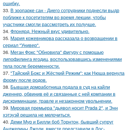
ошибку.
33.
В зоопарке сан - Диего сотрудники поднесли выдр
поближе к посетителям во время лекции, чтобы
участники смогли рассмотреть их получше.
34.
Флонярд. Нежный вкус удивительно.
35.
Мария кожевникова рассказала о возвращении в
сериал "Универ".
36.
Меган Фокс "Обновила" фигуру с помощью
липофилинга ягодиц, воспользовавшись изменениями
тела после беременности.
37.
"Тайский Бокс и Жёсткий Режим": как Нюша вернула
форму после родов.
38.
Бывшая домработница подала в суд на кайли
дженнер, обвинив её и связанные с ней компании в
дискриминации, травле и незаконном увольнении.
39.
Мировая премьера "дьявол носит Prada 2", и Энн
хэтэуэй решила не мелочиться.
40.
Деми Мур и Билли боб Торнтон, бывший супруг
Анджелины Джоли, вместе представили в Лос-