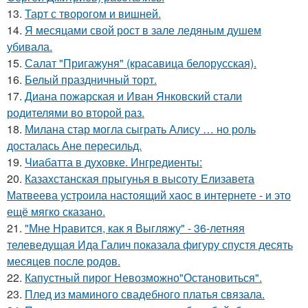
13.
Тарт с творогом и вишней.
14.
Я месяцами свой рост в зале ледяным душем
убивала.
15.
Салат "Пригажуня" (красавица белорусская).
16.
Белый праздничный торт.
17.
Диана пожарская и Иван Янковский стали
родителями во второй раз.
18.
Милана стар могла сыграть Алису … но роль
досталась Ане пересильд.
19.
Чиабатта в духовке. Ингредиенты:
20.
Казахстанская прыгунья в высоту Елизавета
Матвеева устроила настоящий хаос в интернете - и это
ещё мягко сказано.
21.
"Мне Нравится, как я Выгляжу" - 36-летняя
телеведущая Ида Галич показала фигуру спустя десять
месяцев после родов.
22.
Капустный пирог Невозможно"Остановиться".
23.
Плед из маминого свадебного платья связала.