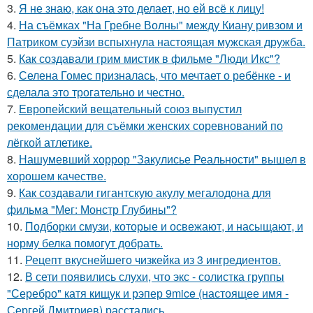
3.
Я не знаю, как она это делает, но ей всё к лицу!
4.
На съёмках "На Гребне Волны" между Киану ривзом и
Патриком суэйзи вспыхнула настоящая мужская дружба.
5.
Как создавали грим мистик в фильме "Люди Икс"?
6.
Селена Гомес призналась, что мечтает о ребёнке - и
сделала это трогательно и честно.
7.
Европейский вещательный союз выпустил
рекомендации для съёмки женских соревнований по
лёгкой атлетике.
8.
Нашумевший хоррор "Закулисье Реальности" вышел в
хорошем качестве.
9.
Как создавали гигантскую акулу мегалодона для
фильма "Мег: Монстр Глубины"?
10.
Подборки смузи, которые и освежают, и насыщают, и
норму белка помогут добрать.
11.
Рецепт вкуснейшего чизкейка из 3 ингредиентов.
12.
В сети появились слухи, что экс - солистка группы
"Серебро" катя кищук и рэпер 9mice (настоящее имя -
Сергей Дмитриев) расстались.