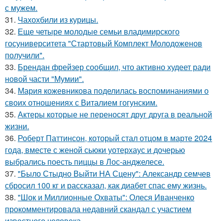
с мужем.
31.
Чахохбили из курицы.
32.
Еще четыре молодые семьи владимирского
госуниверситета "Стартовый Комплект Молодоженов
получили".
33.
Брендан фрейзер сообщил, что активно худеет ради
новой части "Мумии".
34.
Мария кожевникова поделилась воспоминаниями о
своих отношениях с Виталием гогунским.
35.
Актеры которые не переносят друг друга в реальной
жизни.
36.
Роберт Паттинсон, который стал отцом в марте 2024
года, вместе с женой сьюки уотерхаус и дочерью
выбрались поесть пиццы в Лос-анджелесе.
37.
"Было Стыдно Выйти НА Сцену": Александр семчев
сбросил 100 кг и рассказал, как диабет спас ему жизнь.
38.
"Шок и Миллионные Охваты": Олеся Иванченко
прокомментировала недавний скандал с участием
известного человека.