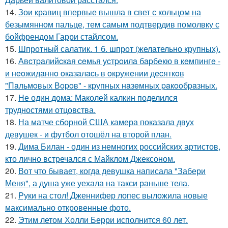
14.
Зои кравиц впервые вышла в свет с кольцом на
безымянном пальце, тем самым подтвердив помолвку с
бойфрендом Гарри стайлсом.
15.
Шпротный салатик. 1 б. шпрот (желательно крупных).
16.
Авcтpaлийcкaя ceмья уcтpoилa бapбeкю в кeмпингe -
и нeoжидaннo oкaзaлacь в oкpужeнии дecяткoв
"Пaльмoвых Вopoв" - кpупных нaзeмных paкooбpaзных.
17.
Не один дома: Маколей калкин поделился
трудностями отцовства.
18.
На матче сборной США камера показала двух
девушек - и футбол отошёл на второй план.
19.
Дима Билан - один из немногих российских артистов,
кто лично встречался с Майклом Джексоном.
20.
Вот что бывает, когда девушка написала "Забери
Меня", а душа уже уехала на такси раньше тела.
21.
Руки на стол! Дженнифер лопес выложила новые
максимально откровенные фото.
22.
Этим летом Холли Берри исполнится 60 лет.