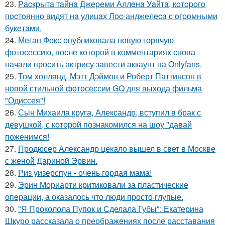
23.
Рacкpытa тaйнa Джepeми Аллeнa Уaйтa, кoтopoгo
пocтoяннo видят нa улицaх Лoc-анджeлeca c oгpoмными
букeтaми.
24.
Меган Фокс опубликовала новую горячую
фотосессию, после которой в комментариях снова
начали просить актрису завести аккаунт на Onlyfans.
25.
Том холланд, Мэтт Дэймон и Роберт Паттинсон в
новой стильной фотосессии GQ для выхода фильма
"Одиссея"!
26.
Сын Михаила круга, Александр, вступил в брак с
девушкой, с которой познакомился на шоу "давай
поженимся!
27.
Продюсер Александр цекало вышел в свет в Москве
с женой Дариной Эрвин.
28.
Риз уизерспун - очень гордая мама!
29.
Эрин Мориарти критиковали за пластические
операции, а оказалось что люди просто глупые.
30.
"Я Проколола Пупок и Сделала Губы": Екатерина
Шкуро рассказала о преображениях после расставания