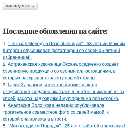
читать дальше →
Последние обновления на сайте:
1.
"Показал Молодую Возлюбленную" - 53-летний Максим
виторган опубликовал фотографии со своей 35-летней
избранницей.
2.
Астраханская художница Оксана осадченко создаёт
сувенирную продукцию со своими иллюстрациями, в
которых раскрывает красоту нашей страны.
3.
Гарик Харламов, известный комик и актер
озвучивания, недавно оказался в центре внимания из-за
своей работы над озвучкой мультфильма про колобка.
4.
Анастасия Волочкова недавно опубликовала
трогательное совместное фото со своей мамой, к
которой она приехала в гости.
5.
"Милосердие и Порядок" - 25 лет с заботой о земляках!