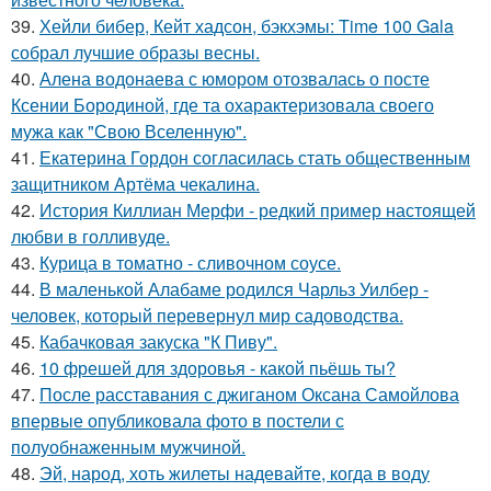
39.
Хейли бибер, Кейт хадсон, бэкхэмы: Time 100 Gala
собрал лучшие образы весны.
40.
Алена водонаева с юмором отозвалась о посте
Ксении Бородиной, где та охарактеризовала своего
мужа как "Свою Вселенную".
41.
Екатерина Гордон согласилась стать общественным
защитником Артёма чекалина.
42.
История Киллиан Мерфи - редкий пример настоящей
любви в голливуде.
43.
Курица в томатно - сливочном соусе.
44.
В маленькой Алабаме родился Чарльз Уилбер -
человек, который перевернул мир садоводства.
45.
Кабачковая закуска "К Пиву".
46.
10 фрешей для здоровья - какой пьёшь ты?
47.
После расставания с джиганом Оксана Самойлова
впервые опубликовала фото в постели с
полуобнаженным мужчиной.
48.
Эй, народ, хоть жилеты надевайте, когда в воду