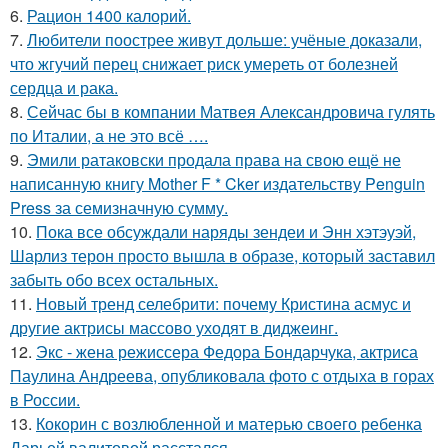
6.
Рацион 1400 калорий.
7.
Любители поострее живут дольше: учёные доказали,
что жгучий перец снижает риск умереть от болезней
сердца и рака.
8.
Сейчас бы в компании Матвея Александровича гулять
по Италии, а не это всё ….
9.
Эмили ратаковски продала права на свою ещё не
написанную книгу Mother F * Cker издательству Penguin
Press за семизначную сумму.
10.
Пока все обсуждали наряды зендеи и Энн хэтэуэй,
Шарлиз терон просто вышла в образе, который заставил
забыть обо всех остальных.
11.
Новый тренд селебрити: почему Кристина асмус и
другие актрисы массово уходят в диджеинг.
12.
Экс - жена режиссера Федора Бондарчука, актриса
Паулина Андреева, опубликовала фото с отдыха в горах
в России.
13.
Кокорин с возлюбленной и матерью своего ребенка
Дарьей валитовой расстался.