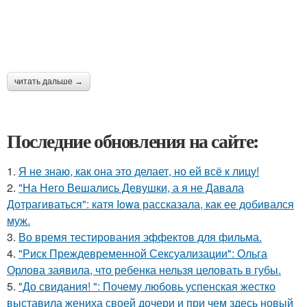
читать дальше →
Последние обновления на сайте:
1.
Я не знаю, как она это делает, но ей всё к лицу!
2.
"На Него Вешались Девушки, а я не Давала
Дотрагиваться": катя Iowa рассказала, как ее добивался
муж.
3.
Во время тестирования эффектов для фильма.
4.
"Риск Преждевременной Сексуализации": Ольга
Орлова заявила, что ребенка нельзя целовать в губы.
5.
"До свидания! ": Почему любовь успенская жестко
выставила жениха своей дочери и при чем здесь новый