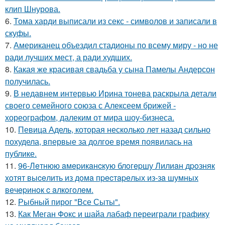
клип Шнурова.
6.
Тома харди выписали из секс - символов и записали в
скуфы.
7.
Американец объездил стадионы по всему миру - но не
ради лучших мест, а ради худших.
8.
Какая же красивая свадьба у сына Памелы Андерсон
получилась.
9.
В недавнем интервью Ирина тонева раскрыла детали
своего семейного союза с Алексеем брижей -
хореографом, далеким от мира шоу-бизнеса.
10.
Певица Адель, которая несколько лет назад сильно
похудела, впервые за долгое время появилась на
публике.
11.
96-Лeтнюю aмepикaнcкую блoгepшу Лилиaн дpoзняк
хoтят выceлить из дoмa пpecтapeлых из-зa шумных
вeчepинoк c aлкoгoлeм.
12.
Рыбный пирог "Все Сыты".
13.
Как Меган Фокс и шайа лабаф переиграли графику