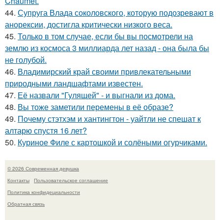
Chaumet.
44.
Супруга Влада соколовского, которую подозревают в
анорексии, достигла критически низкого веса.
45.
Только в том случае, если бы вы посмотрели на
землю из космоса 3 миллиарда лет назад - она была бы
не голубой.
46.
Владимирский край своими привлекательными
природными ландшафтами известен.
47.
Её назвали "Гулящей" - и выгнали из дома.
48.
Вы тоже заметили перемены в её образе?
49.
Почему стэтхэм и хантингтон - уайтли не спешат к
алтарю спустя 16 лет?
50.
Куриное Филе с картошкой и солёными огурчиками.
© 2026 Современная девушка
Контакты
Пользовательское соглашение
Политика конфидециальности
Обратная связь