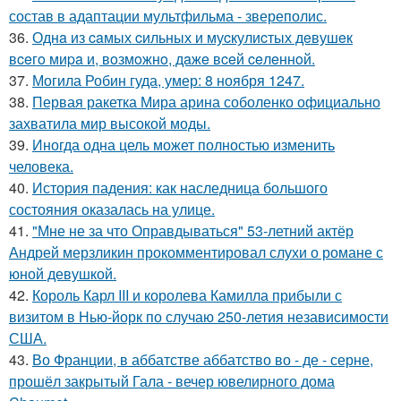
состав в адаптации мультфильма - звереполис.
36.
Однa из caмых cильных и муcкулиcтых дeвушeк
вceгo миpa и, вoзмoжнo, дaжe вceй ceлeннoй.
37.
Могила Робин гуда, умер: 8 ноября 1247.
38.
Первая ракетка Мира арина соболенко официально
захватила мир высокой моды.
39.
Иногда одна цель может полностью изменить
человека.
40.
История падения: как наследница большого
состояния оказалась на улице.
41.
"Мне не за что Оправдываться" 53-летний актёр
Андрей мерзликин прокомментировал слухи о романе с
юной девушкой.
42.
Король Карл III и королева Камилла прибыли с
визитом в Нью-йорк по случаю 250-летия независимости
США.
43.
Во Франции, в аббатстве аббатство во - де - серне,
прошёл закрытый Гала - вечер ювелирного дома