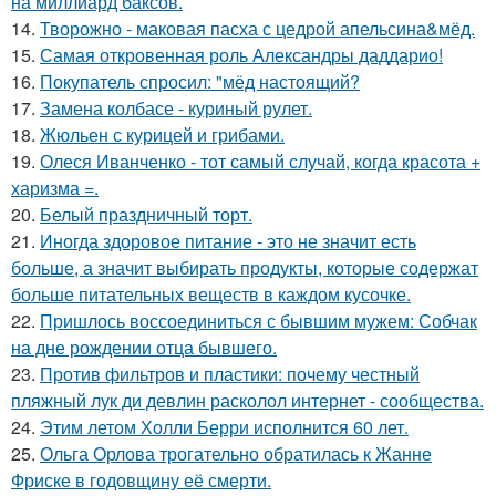
на миллиард баксов.
14.
Творожно - маковая пасха с цедрой апельсина&мёд.
15.
Самая откровенная роль Александры даддарио!
16.
Покупатель спросил: "мёд настоящий?
17.
Замена колбасе - куриный рулет.
18.
Жюльен с курицей и грибами.
19.
Олеся Иванченко - тот самый случай, когда красота +
харизма =.
20.
Белый праздничный торт.
21.
Иногда здоровое питание - это не значит есть
больше, а значит выбирать продукты, которые содержат
больше питательных веществ в каждом кусочке.
22.
Пришлось воссоединиться с бывшим мужем: Собчак
на дне рождении отца бывшего.
23.
Против фильтров и пластики: почему честный
пляжный лук ди девлин расколол интернет - сообщества.
24.
Этим летом Холли Берри исполнится 60 лет.
25.
Ольга Орлова трогательно обратилась к Жанне
Фриске в годовщину её смерти.