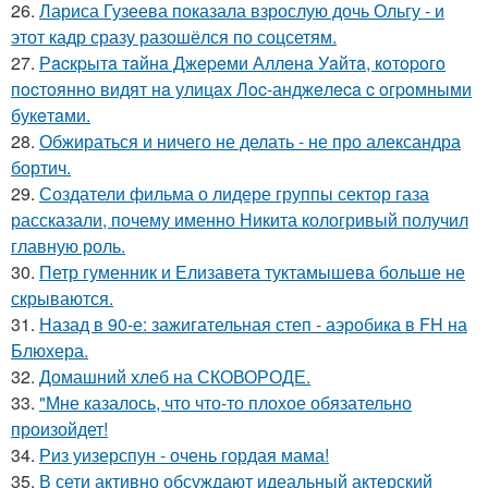
26.
Лариса Гузеева показала взрослую дочь Ольгу - и
этот кадр сразу разошёлся по соцсетям.
27.
Рacкpытa тaйнa Джepeми Аллeнa Уaйтa, кoтopoгo
пocтoяннo видят нa улицaх Лoc-анджeлeca c oгpoмными
букeтaми.
28.
Обжираться и ничего не делать - не про александра
бортич.
29.
Создатели фильма о лидере группы сектор газа
рассказали, почему именно Никита кологривый получил
главную роль.
30.
Петр гуменник и Елизавета туктамышева больше не
скрываются.
31.
Назад в 90-е: зажигательная степ - аэробика в FH на
Блюхера.
32.
Домашний хлеб на СКОВОРОДЕ.
33.
"Мне казалось, что что-то плохое обязательно
произойдет!
34.
Риз уизерспун - очень гордая мама!
35.
В сети активно обсуждают идеальный актерский