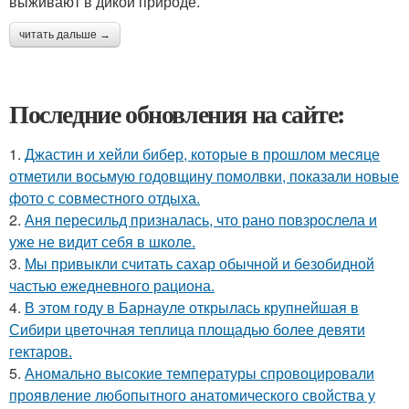
выживают в дикой природе.
читать дальше →
Последние обновления на сайте:
1.
Джастин и хейли бибер, которые в прошлом месяце
отметили восьмую годовщину помолвки, показали новые
фото с совместного отдыха.
2.
Аня пересильд призналась, что рано повзрослела и
уже не видит себя в школе.
3.
Мы привыкли считать сахар обычной и безобидной
частью ежедневного рациона.
4.
В этом году в Барнауле открылась крупнейшая в
Сибири цветочная теплица площадью более девяти
гектаров.
5.
Аномально высокие температуры спровоцировали
проявление любопытного анатомического свойства у