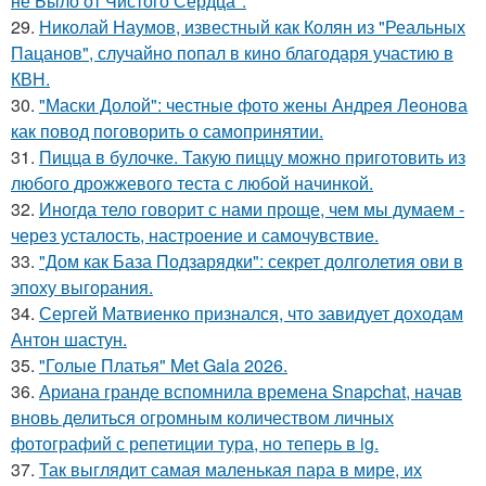
не Было от Чистого Сердца".
29.
Николай Наумов, известный как Колян из "Реальных
Пацанов", случайно попал в кино благодаря участию в
КВН.
30.
"Маски Долой": честные фото жены Андрея Леонова
как повод поговорить о самопринятии.
31.
Пицца в булочке. Такую пиццу можно приготовить из
любого дрожжевого теста с любой начинкой.
32.
Иногда тело говорит с нами проще, чем мы думаем -
через усталость, настроение и самочувствие.
33.
"Дом как База Подзарядки": секрет долголетия ови в
эпоху выгорания.
34.
Сергей Матвиенко признался, что завидует доходам
Антон шастун.
35.
"Голые Платья" Met Gala 2026.
36.
Ариана гранде вспомнила времена Snapchat, начав
вновь делиться огромным количеством личных
фотографий с репетиции тура, но теперь в ig.
37.
Так выглядит самая маленькая пара в мире, их