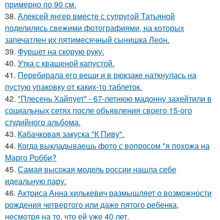
примерно по 90 см.
38.
Алексей янгер вместе с супругой Татьяной
поделились свежими фотографиями, на которых
запечатлен их пятимесячный сынишка Леон.
39.
Фуршет на скорую руку.
40.
Утка с квашеной капустой.
41.
Перебирала его вещи и в рюкзаке наткнулась на
пустую упаковку от каких-то таблеток.
42.
"Плесень Хайпует" - 67-летнюю мадонну захейтили в
социальных сетях после объявления своего 15-ого
студийного альбома.
43.
Кабачковая закуска "К Пиву".
44.
Когда выкладываешь фото с вопросом "я похожа на
Марго Робби?
45.
Самая высокая модель россии нашла себе
идеальную пару.
46.
Актриса Анна хилькевич размышляет о возможности
рождения четвертого или даже пятого ребенка,
несмотря на то, что ей уже 40 лет.