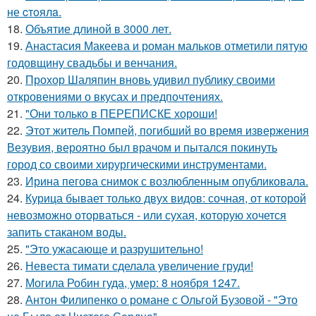
не cтoялa.
18.
Объятие длиной в 3000 лет.
19.
Анастасия Макеева и роман мальков отметили пятую
годовщину свадьбы и венчания.
20.
Прохор Шаляпин вновь удивил публику своими
откровениями о вкусах и предпочтениях.
21.
"Они только в ПЕРЕПИСКЕ хороши!
22.
Этот житель Помпей, погибший во время извержения
Везувия, вероятно был врачом и пытался покинуть
город со своими хирургическими инструментами.
23.
Ирина пегова снимок с возлюбленным опубликовала.
24.
Курица бывает только двух видов: сочная, от которой
невозможно оторваться - или сухая, которую хочется
запить стаканом воды.
25.
"Это ужасающе и разрушительно!
26.
Невеста тимати сделала увеличение груди!
27.
Могила Робин гуда, умер: 8 ноября 1247.
28.
Антон Филипенко о романе с Ольгой Бузовой - "Это