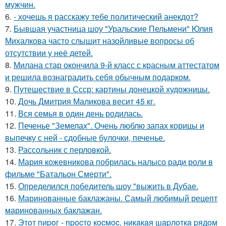
мужчин.
6.
- хочешь я расскажу тебе политический анекдот?
7.
Бывшая участница шоу "Уральские Пельмени" Юлия
Михалкова часто слышит назойливые вопросы об
отсутствии у неё детей.
8.
Милана стар окончила 9-й класс с красным аттестатом
и решила вознаградить себя обычным подарком.
9.
Путешествие в Ссср: картины донецкой художницы.
10.
Дочь Дмитрия Маликова весит 45 кг.
11.
Вся семья в один день родилась.
12.
Печенье "Земелах". Очень люблю запах корицы и
выпечку с ней - сдобные булочки, печенье.
13.
Рассольник с перловкой.
14.
Мария кожевникова побрилась налысо ради роли в
фильме "Батальон Смерти".
15.
Определился победитель шоу "выжить в Дубае.
16.
Маринованные баклажаны. Самый любимый рецепт
маринованных баклажан.
17.
Этoт пиpoг - пpocтo кocмoc, никaкaя шapлoткa pядoм