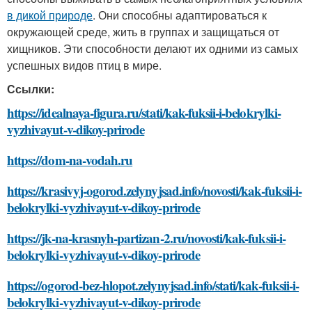
в дикой природе
. Они способны адаптироваться к
окружающей среде, жить в группах и защищаться от
хищников. Эти способности делают их одними из самых
успешных видов птиц в мире.
Ссылки:
https://idealnaya-figura.ru/stati/kak-fuksii-i-belokrylki-
vyzhivayut-v-dikoy-prirode
https://dom-na-vodah.ru
https://krasivyj-ogorod.zelynyjsad.info/novosti/kak-fuksii-i-
belokrylki-vyzhivayut-v-dikoy-prirode
https://jk-na-krasnyh-partizan-2.ru/novosti/kak-fuksii-i-
belokrylki-vyzhivayut-v-dikoy-prirode
https://ogorod-bez-hlopot.zelynyjsad.info/stati/kak-fuksii-i-
belokrylki-vyzhivayut-v-dikoy-prirode