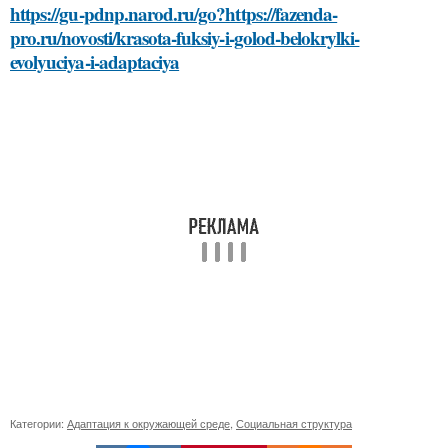
https://gu-pdnp.narod.ru/go?https://fazenda-
pro.ru/novosti/krasota-fuksiy-i-golod-belokrylki-
evolyuciya-i-adaptaciya
Категории:
Адаптация к окружающей среде
,
Социальная структура