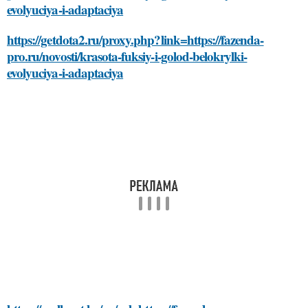
evolyuciya-i-adaptaciya
https://getdota2.ru/proxy.php?link=https://fazenda-
pro.ru/novosti/krasota-fuksiy-i-golod-belokrylki-
evolyuciya-i-adaptaciya