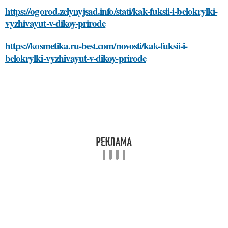
https://ogorod.zelynyjsad.info/stati/kak-fuksii-i-belokrylki-
vyzhivayut-v-dikoy-prirode
https://kosmetika.ru-best.com/novosti/kak-fuksii-i-
belokrylki-vyzhivayut-v-dikoy-prirode