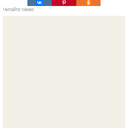
Читайте также
Стильные прически для коротких волос: рецепты для
домашнего макияжа
Слышали, что есть перед сном - это зло?