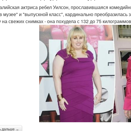
алийская актриса ребел Уилсон, прославившаяся комедий
 в музее" и "выпускной класс", кардинально преобразилась
у на свежих снимках - она похудела с 132 до 75 килограммо
ь дальше →