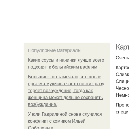
Кар
Популярные материалы
Очень
Какие соусы и начинки лучше всего
Карто
подходят к бельгийским вафлям
Сливк
Большинство замечало, что после
Специ
оргазма мужчина часто почти сразу
Чесно
теряет возбуждение, тогда как
Немно
женщина может дольше сохранять
Пропо
возбуждение.
специ
У юли Гаврилиной снова случился
конфликт с комиком Ильей
Соболевым.