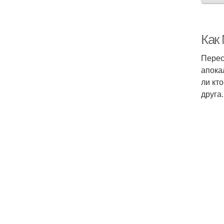
Как
Перес
апока
ли кт
друга.