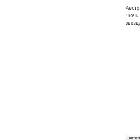
Австр
"ночь
звезд
читат