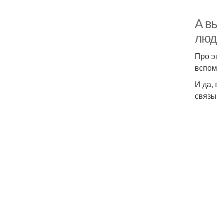
А в
люд
Про э
вспом
И да,
связы