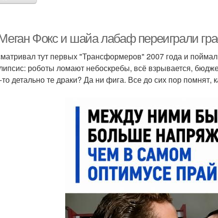
 Меган Фокс и шайа лабаф переиграли гра
матривал тут первых "Трансформеров" 2007 года и поймал 
липсис: роботы ломают небоскребы, всё взрывается, бюдж
о-то детально те драки? Да ни фига. Все до сих пор помнят,