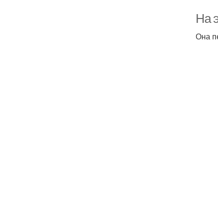
На э
Она п