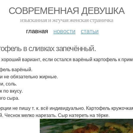
СОВРЕМЕННАЯ ДЕВУШКА
изысканная и жгучая женская страничка
главная
новости
статьи
тофель в сливках запечённый.
 хороший вариант, если остался варёный картофель к прим
фель варёный.
и не обязательно жирные.
и, соль.
к по вкусу.
го сыра.
рции не пишу т. к. всё индивидуально. Картофель кружочкам
й. Чеснок мелко нарезать. Сыр натереть на тёрке.