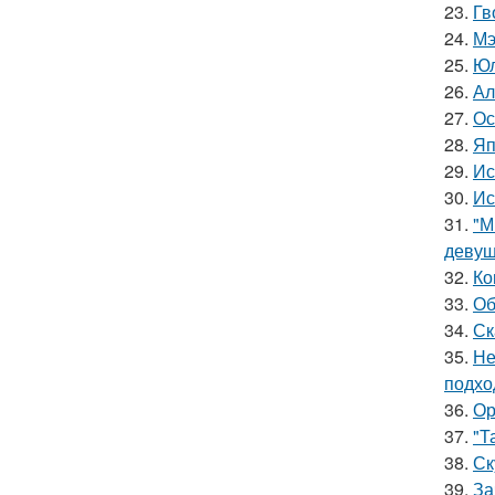
23.
Гв
24.
Мэ
25.
Юл
26.
Ал
27.
Ос
28.
Яп
29.
Ис
30.
Ис
31.
"М
девуш
32.
Ко
33.
Об
34.
Ск
35.
Не
подхо
36.
Ор
37.
"Т
38.
Ск
39.
За