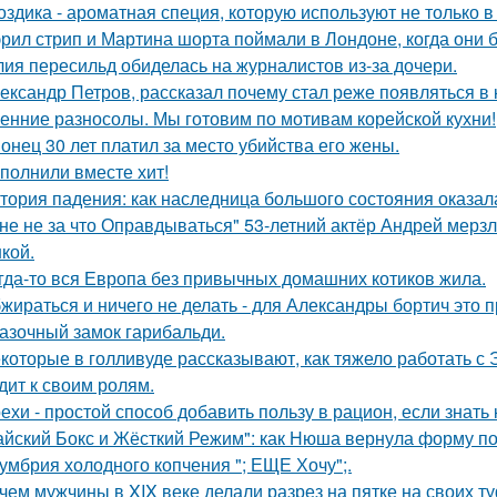
оздика - ароматная специя, которую используют не только в
рил стрип и Мартина шорта поймали в Лондоне, когда они 
ия пересильд обиделась на журналистов из-за дочери.
ександр Петров, рассказал почему стал реже появляться в к
енние разносолы. Мы готовим по мотивам корейской кухни!
онец 30 лет платил за место убийства его жены.
полнили вместе хит!
тория падения: как наследница большого состояния оказала
не не за что Оправдываться" 53-летний актёр Андрей мерз
кой.
гда-то вся Европа без привычных домашних котиков жила.
жираться и ничего не делать - для Александры бортич это п
азочный замок гарибальди.
которые в голливуде рассказывают, как тяжело работать с Э
дит к своим ролям.
ехи - простой способ добавить пользу в рацион, если знать 
айский Бокс и Жёсткий Режим": как Нюша вернула форму по
умбрия холодного копчения "; ЕЩЕ Хочу";.
чем мужчины в XIX веке делали разрез на пятке на своих т