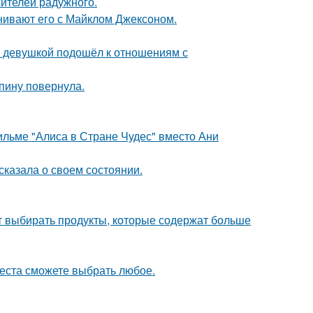
жителей радужного.
нивают его с Майклом Джексоном.
й девушкой подошёл к отношениям с
спину повернула.
ильме "Алиса в Стране Чудес" вместо Ани
сказала о своем состоянии.
чит выбирать продукты, которые содержат больше
места сможете выбрать любое.