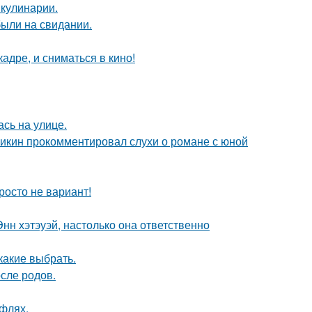
 кулинарии.
были на свидании.
адре, и сниматься в кино!
сь на улице.
ликин прокомментировал слухи о романе с юной
росто не вариант!
нн хэтэуэй, настолько она ответственно
какие выбрать.
сле родов.
уфлях.