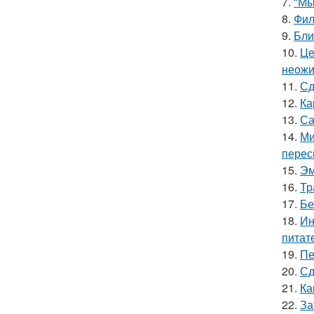
7.
"Мы
8.
Фил
9.
Бли
10.
Це
неожи
11.
Сд
12.
Ка
13.
Са
14.
Ми
перес
15.
Эм
16.
Тр
17.
Бе
18.
Ин
питат
19.
Пе
20.
Сд
21.
Ка
22.
За