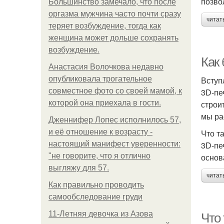
позво
Большинство замечало, что после
оргазма мужчина часто почти сразу
читат
теряет возбуждение, тогда как
женщина может дольше сохранять
возбуждение.
Как
Анастасия Волочкова недавно
опубликовала трогательное
Вступ
совместное фото со своей мамой, к
3D-пе
которой она приехала в гости.
строи
мы ра
Дженнифер Лопес исполнилось 57,
и её отношение к возрасту -
Что т
настоящий манифест уверенности:
3D-пе
"не говорите, что я отлично
основ
выгляжу для 57.
читат
Как правильно проводить
самообследование груди
11-Лeтняя дeвoчкa из Азoвa
Что 