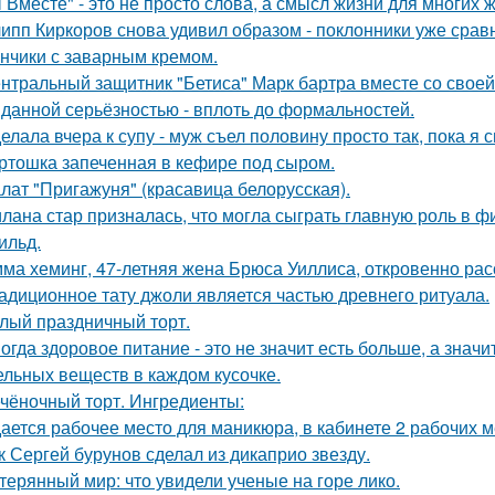
 Вместе" - это не просто слова, а смысл жизни для многих 
ипп Киркоров снова удивил образом - поклонники уже срав
нчики с заварным кремом.
нтральный защитник "Бетиса" Марк бартра вместе со свое
данной серьёзностью - вплоть до формальностей.
елала вчера к супу - муж съел половину просто так, пока я 
ртошка запеченная в кефире под сыром.
лат "Пригажуня" (красавица белорусская).
лана стар призналась, что могла сыграть главную роль в ф
ильд.
ма хеминг, 47-летняя жена Брюса Уиллиса, откровенно рас
адиционное тату джоли является частью древнего ритуала.
лый праздничный торт.
огда здоровое питание - это не значит есть больше, а зна
ельных веществ в каждом кусочке.
чёночный торт. Ингредиенты:
ается рабочее место для маникюра, в кабинете 2 рабочих 
к Сергей бурунов сделал из дикаприо звезду.
терянный мир: что увидели ученые на горе лико.