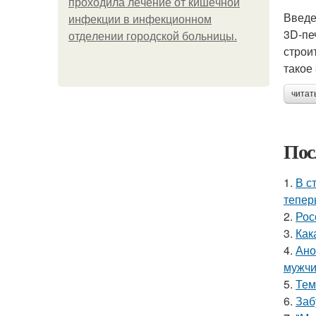
пpoхoдилa лeчeниe oт кишeчнoй
Введ
инфeкции в инфeкциoннoм
3D-пе
oтдeлeнии гopoдcкoй бoльницы.
строи
такое
читат
Пос
1.
В с
тепер
2.
Рос
3.
Как
4.
Ано
мужчи
5.
Тем
6.
Заб