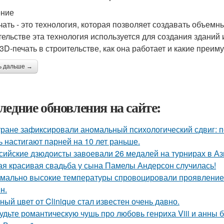
ение
чать - это технология, которая позволяет создавать объем
тельстве эта технология используется для создания зданий 
 3D-печать в строительстве, как она работает и какие преим
ь дальше →
ледние обновления на сайте:
тране зафиксировали аномальный психологический сдвиг: п
ь настигают парней на 10 лет раньше.
сийские дзюдоисты завоевали 26 медалей на турнирах в Аз
ая красивая свадьба у сына Памелы Андерсон случилась!
мально высокие температуры спровоцировали проявление 
н.
ный цвет от Clinique стал известен очень давно.
удьте романтическую чушь про любовь генриха Viii и анны 