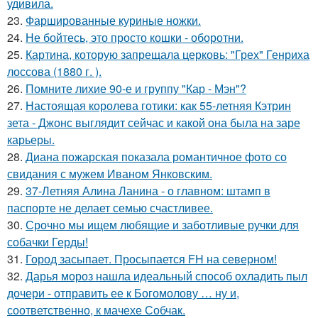
удивила.
23.
Фаршированные куриные ножки.
24.
Не бойтесь, это просто кошки - оборотни.
25.
Картина, которую запрещала церковь: "Грех" Генриха
лоссова (1880 г. ).
26.
Помните лихие 90-е и группу "Кар - Мэн"?
27.
Настоящая королева готики: как 55-летняя Кэтрин
зета - Джонс выглядит сейчас и какой она была на заре
карьеры.
28.
Диана пожарская показала романтичное фото со
свидания с мужем Иваном Янковским.
29.
37-Летняя Алина Ланина - о главном: штамп в
паспорте не делает семью счастливее.
30.
Срочно мы ищем любящие и заботливые ручки для
собачки Герды!
31.
Город засыпает. Просыпается FH на северном!
32.
Дарья мороз нашла идеальный способ охладить пыл
дочери - отправить ее к Богомолову … ну и,
соответственно, к мачехе Собчак.