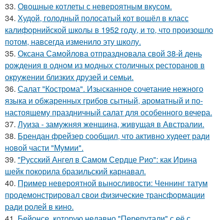
33.
Овощные котлеты с невероятным вкусом.
34.
Худой, голодный полосатый кот вошёл в класс
калифорнийской школы в 1952 году, и то, что произошло
потом, навсегда изменило эту школу.
35.
Оксана Самойлова отпраздновала свой 38-й день
рождения в одном из модных столичных ресторанов в
окружении близких друзей и семьи.
36.
Салат "Кострома". Изысканное сочетание нежного
языка и обжаренных грибов сытный, ароматный и по-
настоящему праздничный салат для особенного вечера.
37.
Луиза - замужняя женщина, живущая в Австралии.
38.
Брендан фрейзер сообщил, что активно худеет ради
новой части "Мумии".
39.
"Русский Ангел в Самом Сердце Рио": как Ирина
шейк покорила бразильский карнавал.
40.
Пример невероятной выносливости: Ченнинг татум
продемонстрировал свои физические трансформации
ради ролей в кино.
41.
Бейонсе, которую недавно "Перепутали" с её с