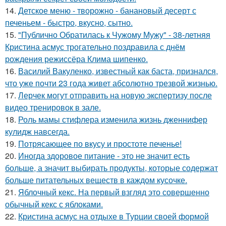
14.
Детское меню - творожно - банановый десерт с
печеньем - быстро, вкусно, сытно.
15.
"Публично Обратилась к Чужому Мужу" - 38-летняя
Кристина асмус трогательно поздравила с днём
рождения режиссёра Клима шипенко.
16.
Василий Вакуленко, известный как баста, признался,
что уже почти 23 года живет абсолютно трезвой жизнью.
17.
Лерчек могут отправить на новую экспертизу после
видео тренировок в зале.
18.
Роль мамы стифлера изменила жизнь дженнифер
кулидж навсегда.
19.
Потрясающее по вкусу и простоте печенье!
20.
Иногда здоровое питание - это не значит есть
больше, а значит выбирать продукты, которые содержат
больше питательных веществ в каждом кусочке.
21.
Яблочный кекс. На первый взгляд это совершенно
обычный кекс с яблоками.
22.
Кристина асмус на отдыхе в Турции своей формой