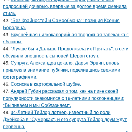
подросшей дочерью, впервые за долгое время сменила
стиль.
42.
"Без Крайностей и Самообмана": позиция Ксения
Бородина.
43.
Вкуснейшая низкокалорийная творожная запеканка с
яблоком.
44.
"Лучше бы и Дальше Продолжала их Прятать": в сети
обсудили внешность сыновей Шерон стоун.
45.
Супруга Александра цекало, Дарья Эрвин, вновь
привлекла внимание публики, поделившись свежими
фотографиями.
46.
Сосиска в картофельной шубке.
47.
Андрей Губин рассказал о том, как на пике своей
популярности знакомился с 18-летними поклонницами:
"Выпиваем и мы Соблазняем".
48.
34-Летний Тейлор лотнер, известный по роли
Джейкоба в "Сумерках", и его супруга Тейлор доум ждут
первенца.