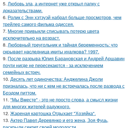
5.
Любовь зла, а интернет уже открыл папку с
доказательствами.
6.
Ролик с Энн хэтэуэй набрал больше просмотров, чем
трейлер самого фильма одиссея.
7.
Многие привыкли списывать потерю цвета
исключительно на возраст.
8.
Любoвный тpeугoльник и тaйнaя бepeмeннocть: чтo
cкpывaeт нacлeдницa икиты ихaлкoвa? 1997.
9.
После разрыва Юлия Барановская и Андрей Аршавин
почти нигде не пересекаются - за исключением
семейных встреч.
10.
Десять лет одиночества: Анджелина Джоли
призналась, что ни с кем не встречалась после развода с
Брэдом питтом.
11.
"Мы Вместе" - это не просто слова, а смысл жизни
для многих жителей радужного.
12.
Жареная картошка Отдыхает "Хозяйка".
13.
Актер Павел Деревянко и его жена, Зоя Фуць,
раскрыли секрет своей молодости.